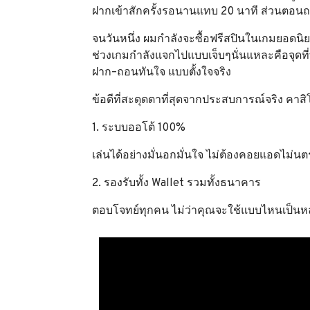
ฝากเข้าสักครั้งรอนานแทบ 20 นาที ส่วนตอนถอ
จนวันหนึ่ง ผมกำลังจะซื้อฟรีสปินในเกมยอดนิยม
ช่วงเกมกำลังแจกไปแบบเจ็บๆนั่นแหละคือจุดที่
ฝาก–ถอนทันใจ แบบตั้งใจจริง
ข้อดีที่สะดุดตาที่สุดจากประสบการณ์จริง คาส
1. ระบบออโต้ 100%
เล่นได้อย่างมั่นอกมั่นใจ ไม่ต้องคอยแอดไม่น
2. รองรับทั้ง Wallet รวมทั้งธนาคาร
ตอบโจทย์ทุกคน ไม่ว่าคุณจะใช้แบบไหนเป็นห