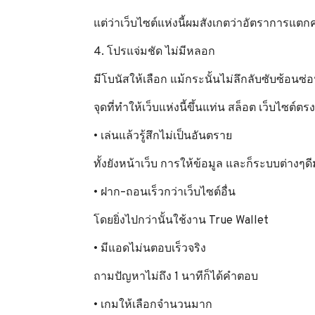
แต่ว่าเว็บไซต์แห่งนี้ผมสังเกตว่าอัตราการแตกค
4. โปรแจ่มชัด ไม่มีหลอก
มีโบนัสให้เลือก แม้กระนั้นไม่ลึกลับซับซ้อนซ่
จุดที่ทำให้เว็บแห่งนี้ขึ้นแท่น สล็อต เว็บไซต์ต
• เล่นแล้วรู้สึกไม่เป็นอันตราย
ทั้งยังหน้าเว็บ การให้ข้อมูล และก็ระบบต่างๆด
• ฝาก–ถอนเร็วกว่าเว็บไซต์อื่น
โดยยิ่งไปกว่านั้นใช้งาน True Wallet
• มีแอดไม่นตอบเร็วจริง
ถามปัญหาไม่ถึง 1 นาทีก็ได้คำตอบ
• เกมให้เลือกจำนวนมาก