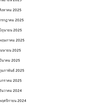
กันยายน 2025
สิงหาคม 2025
กรกฎาคม 2025
มิถุนายน 2025
พฤษภาคม 2025
เมษายน 2025
มีนาคม 2025
กุมภาพันธ์ 2025
มกราคม 2025
ธันวาคม 2024
พฤศจิกายน 2024