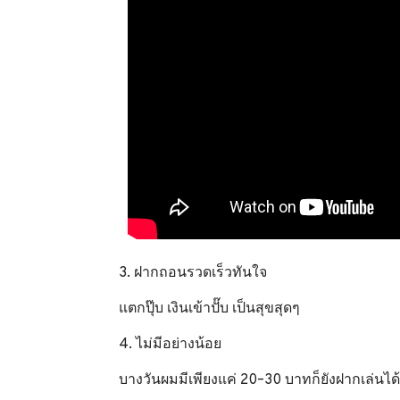
3. ฝากถอนรวดเร็วทันใจ
แตกปุ๊บ เงินเข้าปั๊บ เป็นสุขสุดๆ
4. ไม่มีอย่างน้อย
บางวันผมมีเพียงแค่ 20–30 บาทก็ยังฝากเล่นได้