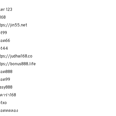
ker 123
168
tps://jin55.net
ot99
็อต66
ot44
tps://judhai168.co
tps://bonus888.life
็อต888
็อต99
ssy888
คาร่า168
otxo
็อตทดลอง