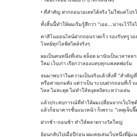
• ไม่มีเรทอย่างน้อย (1 บาทก็เล่นได้)
• ที่สำคัญ ฝากถอนวอเลทได้จริง ไม่ใช่แค่โป
ทั้งสิ้นนี้ทำให้ผมเริ่มรู้สึกว่า “เออ…น่าจะไว้ใจไ
คาสิโนออนไลน์ฝากถอนรวดเร็ว รองรับทรูวอลเล
โจทย์ทุกไลฟ์สไตล์จริงๆ
ผมเป็นคนหนึ่งที่เล่น สล็อต มานับเป็นเวลาหลายปี
ใหม่ เว็บเก่า เรียกว่าลองแทบทุกแพลตฟอร์ม
จนมาพบว่าในความเป็นจริงแล้วสิ่งที่ “สำคัญที่
หรือค่ายเกมดัง แต่ว่าเป็น ระบบฝากถอนที่เร็ว
ไหล ไม่สะดุด ไม่ทำให้หงุดหงิดระหว่างเล่น
แล้วประสบการณ์ที่ทำให้ผมเปลี่ยนจากเว็บไซต์
แล้วก็ธนาคารชั้นแนวหน้า ก็เพราะ “เหตุเจ็บจี๊
ฝากช้า–ถอนช้า ทำให้พลาดรางวัลใหญ่
ย้อนกลับไปเมื่อปีก่อน ผมเคยเล่นเว็บหนึ่งที่ผ