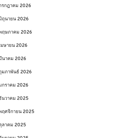
กรกฎาคม 2026
มิถุนายน 2026
พฤษภาคม 2026
เมษายน 2026
มีนาคม 2026
กุมภาพันธ์ 2026
มกราคม 2026
ธันวาคม 2025
พฤศจิกายน 2025
ตุลาคม 2025