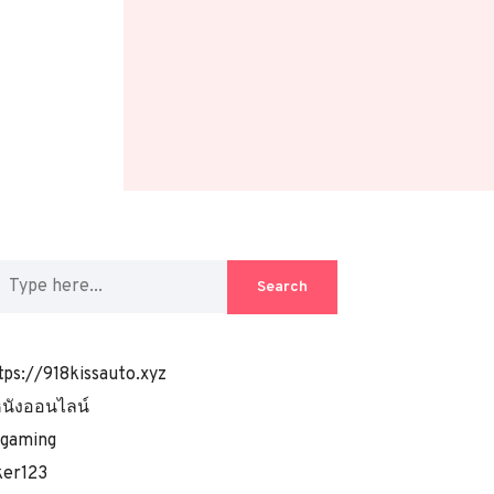
tps://918kissauto.xyz
หนังออนไลน์
 gaming
ker123