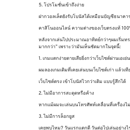
5. โปรโมชั่นเข้าถึงง่าย
ฝากวอลเล็ตยังรับโบนัสได้เหมือนบัญชีธนาคาร
คาสิโนออนไลน์ ความต่างของเว็บตรงแท้ 100% 
หลังจากเล่นไปประมาณอาทิตย์กว่าๆผมเริ่มทร
มากกว่า” เพราะว่ามันเห็นชัดมากในจุดนี้:
1. เกมแตกง่ายดายเสียยิ่งกว่าเว็บไซต์ผ่านเอเย่
ผมลองเกมเดิมที่เคยเล่นบนเว็บไซต์เก่า แล้วเท
เว็บไซต์ตรง เข้าโบนัสไวกว่าเดิม แบบรู้สึกได้
2. ไม่มีอาการสะดุดหรือค้าง
หากแม้ผมจะเล่นบนโทรศัพท์เคลื่อนที่เครื่องไ
3. ไม่มีการล็อกยูส
เคยพบไหม? วันแรกแตกดี วันต่อไปเล่นอย่างไรก