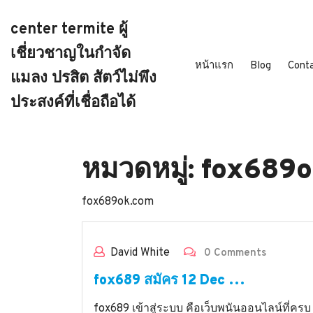
Skip
to
center termite ผู้
content
เชี่ยวชาญในกำจัด
หน้าแรก
Blog
Cont
แมลง ปรสิต สัตว์ไม่พึง
ประสงค์ที่เชื่อถือได้
หมวดหมู่:
fox689o
fox689ok.com
David White
0 Comments
fox689 สมัคร 12 Dec …
fox689 เข้าสู่ระบบ
คือเว็บพนันออนไลน์ที่ครบ