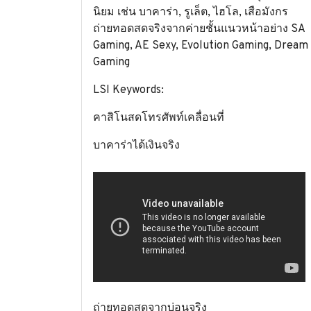
นิยม เช่น บาคาร่า, รูเล็ต, ไฮโล, เสือมังกร
ถ่ายทอดสดจริงจากค่ายชั้นแนวหน้าอย่าง SA
Gaming, AE Sexy, Evolution Gaming, Dream
Gaming
LSI Keywords:
คาสิโนสดโทรศัพท์เคลื่อนที่
บาคาร่าได้เงินจริง
ถ่ายทอดสดจากบ่อนจริง