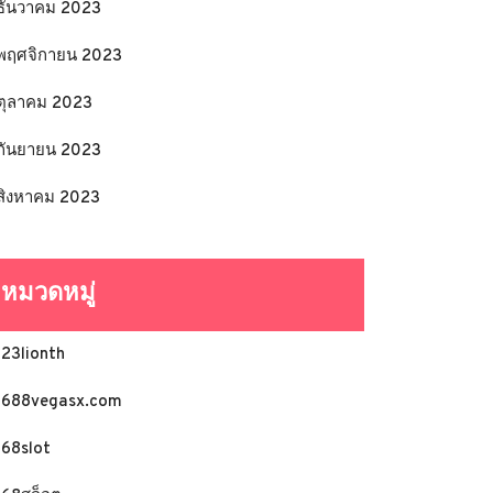
ธันวาคม 2023
พฤศจิกายน 2023
ตุลาคม 2023
กันยายน 2023
สิงหาคม 2023
หมวดหมู่
123lionth
1688vegasx.com
168slot