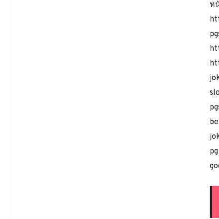
หน
ht
pg
ht
ht
jo
sl
pg
be
jo
pg
go