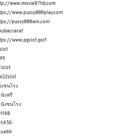
tp://www.movie87hd.com
tps://www.pussy888play.com
tps://pussy888win.com
xybaccarat
tps://www.pgslot.golf
slot
99
llslot
ve22slot
ังชนโรง
หนังฟรี
หนังชนโรง
ot168
ot456
็อต66