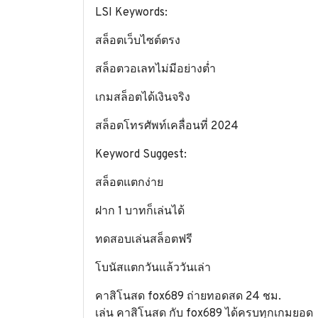
LSI Keywords:
สล็อตเว็บไซต์ตรง
สล็อตวอเลทไม่มีอย่างต่ำ
เกมสล็อตได้เงินจริง
สล็อตโทรศัพท์เคลื่อนที่ 2024
Keyword Suggest:
สล็อตแตกง่าย
ฝาก 1 บาทก็เล่นได้
ทดสอบเล่นสล็อตฟรี
โบนัสแตกวันแล้ววันเล่า
คาสิโนสด fox689 ถ่ายทอดสด 24 ชม.
เล่น คาสิโนสด กับ fox689 ได้ครบทุกเกมยอด