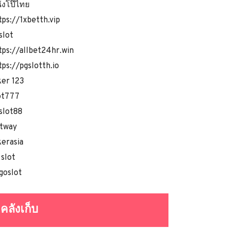
ังโป๊ไทย
tps://1xbetth.vip
slot
tps://allbet24hr.win
tps://pgslotth.io
ker 123
ot777
slot88
tway
kerasia
 slot
goslot
คลังเก็บ