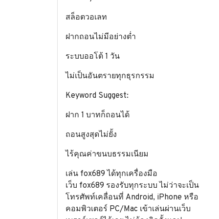
สล็อตวอเลท
ฝากถอนไม่มีอย่างต่ำ
ระบบออโต้ 1 วัน
ไม่เป็นอันตรายทุกธุรกรรม
Keyword Suggest:
ฝาก 1 บาทก็ถอนได้
ถอนสูงสุดไม่ยั้ง
ไร้คุณค่าขนบธรรมเนียม
เล่น fox689 ได้ทุกเครื่องมือ
เว็บ
fox689
รองรับทุกระบบ ไม่ว่าจะเป็น
โทรศัพท์เคลื่อนที่ Android, iPhone หรือ
คอมพิวเตอร์ PC/Mac เข้าเล่นผ่านเว็บ