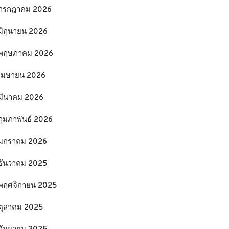
กรกฎาคม 2026
มิถุนายน 2026
พฤษภาคม 2026
เมษายน 2026
มีนาคม 2026
กุมภาพันธ์ 2026
มกราคม 2026
ธันวาคม 2025
พฤศจิกายน 2025
ตุลาคม 2025