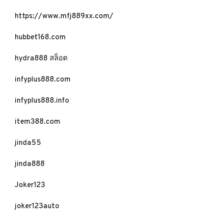
https://www.mfj889xx.com/
hubbet168.com
hydra888 สล็อต
infyplus888.com
infyplus888.info
item388.com
jinda55
jinda888
Joker123
joker123auto