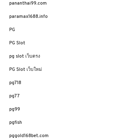
pananthai99.com
paramax1688.info
PG
PG Slot
pg slot เว็บตรง
PG Slot เว็บใหม่
pg718
pg77
pg99
pgfish
pggold168bet.com