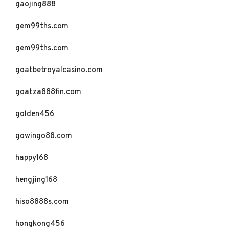
gaojing888
gem99ths.com
gem99ths.com
goatbetroyalcasino.com
goatza888fin.com
golden456
gowingo88.com
happy168
hengjing168
hiso8888s.com
hongkong456