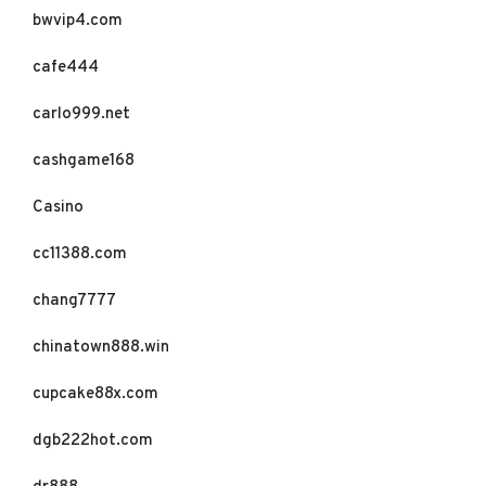
bwvip4.com
cafe444
carlo999.net
cashgame168
Casino
cc11388.com
chang7777
chinatown888.win
cupcake88x.com
dgb222hot.com