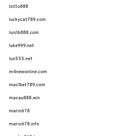
lotto888
luckycat789.com
luis16888.com
luke999.net
lux555.net
m4newonline.com
mac1bet789.com
macau888.win
mario678
mario678.info