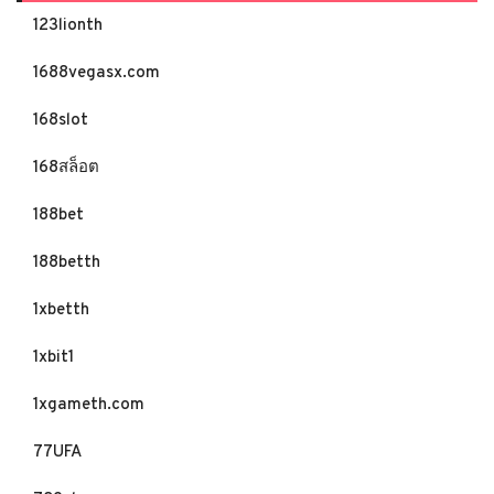
123lionth
1688vegasx.com
168slot
168สล็อต
188bet
188betth
1xbetth
1xbit1
1xgameth.com
77UFA