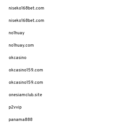
niseko168bet.com
niseko168bet.com
no1huay
no1huay.com
okcasino
okcasino159.com
okcasino159.com
onesiamclub.site
p2vvip
panama888