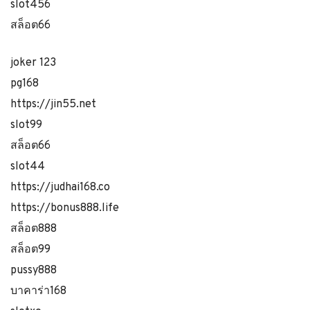
slot456
สล็อต66
joker 123
pg168
https://jin55.net
slot99
สล็อต66
slot44
https://judhai168.co
https://bonus888.life
สล็อต888
สล็อต99
pussy888
บาคาร่า168