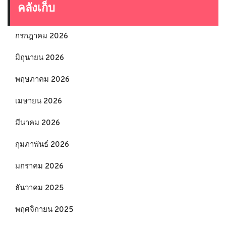
คลังเก็บ
กรกฎาคม 2026
มิถุนายน 2026
พฤษภาคม 2026
เมษายน 2026
มีนาคม 2026
กุมภาพันธ์ 2026
มกราคม 2026
ธันวาคม 2025
พฤศจิกายน 2025