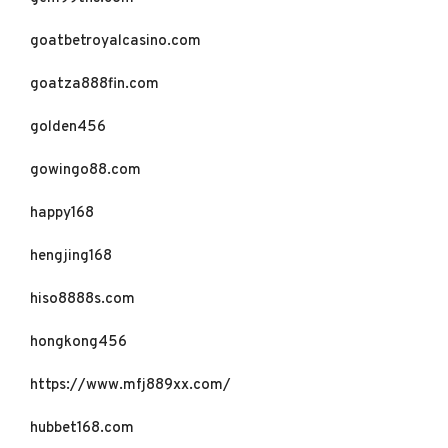
goatbetroyalcasino.com
goatza888fin.com
golden456
gowingo88.com
happy168
hengjing168
hiso8888s.com
hongkong456
https://www.mfj889xx.com/
hubbet168.com