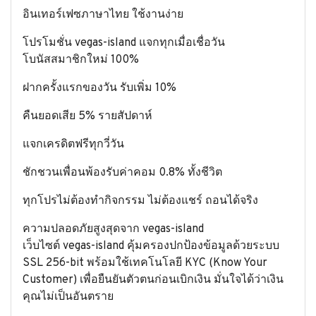
อินเทอร์เฟซภาษาไทย ใช้งานง่าย
โปรโมชั่น vegas-island แจกทุกเมื่อเชื่อวัน
โบนัสสมาชิกใหม่ 100%
ฝากครั้งแรกของวัน รับเพิ่ม 10%
คืนยอดเสีย 5% รายสัปดาห์
แจกเครดิตฟรีทุกวี่วัน
ชักชวนเพื่อนพ้องรับค่าคอม 0.8% ทั้งชีวิต
ทุกโปรไม่ต้องทำกิจกรรม ไม่ต้องแชร์ ถอนได้จริง
ความปลอดภัยสูงสุดจาก vegas-island
เว็บไซต์ vegas-island คุ้มครองปกป้องข้อมูลด้วยระบบ
SSL 256-bit พร้อมใช้เทคโนโลยี KYC (Know Your
Customer) เพื่อยืนยันตัวตนก่อนเบิกเงิน มั่นใจได้ว่าเงิน
คุณไม่เป็นอันตราย