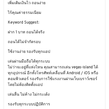
เพิ่มเติมเงินไว ถอนง่าย
ไร้คุณค่าธรรมเนียม
Keyword Suggest:
ฝาก 1 บาท ถอนได้จริง
ถอนได้ไม่จำกัดรอบ
ใช้งานง่าย รองรับทุกแอป
เล่นผ่านมือถือได้ทุกระบบ
ไม่ว่าจะอยู่ที่แห่งไหน คุณสามารถเล่น vegas-island ได้
ทุกอุปกรณ์ อีกทั้งโทรศัพท์เคลื่อนที่ Android / iOS หรือ
คอมพิวเตอร์ รองรับการใช้แรงงานผ่านเว็บเบราว์เซอร์
โดยไม่ต้องติดตั้งแอป
เล่นลื่น ไม่ค้าง ไม่กระเด้ง
รองรับทุกระบบปฏิบัติการ