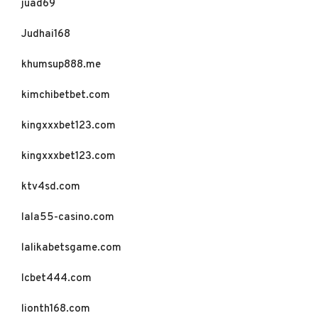
juad69
Judhai168
khumsup888.me
kimchibetbet.com
kingxxxbet123.com
kingxxxbet123.com
ktv4sd.com
lala55-casino.com
lalikabetsgame.com
lcbet444.com
lionth168.com