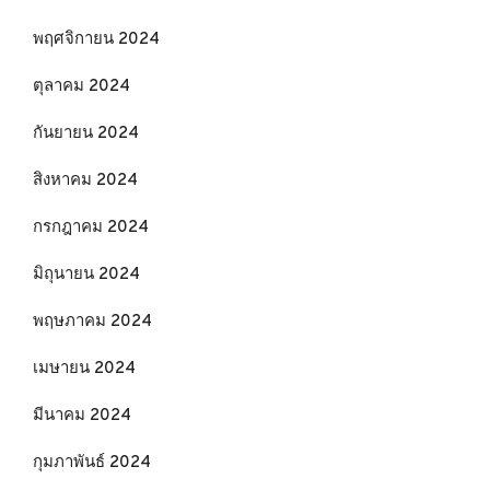
พฤศจิกายน 2024
ตุลาคม 2024
กันยายน 2024
สิงหาคม 2024
กรกฎาคม 2024
มิถุนายน 2024
พฤษภาคม 2024
เมษายน 2024
มีนาคม 2024
กุมภาพันธ์ 2024