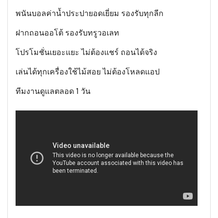
พนันบอลค่าน้ำประปายอดเยี่ยม รองรับทุกลีก
ฝากถอนออโต้ รองรับทรูวอเลท
โปรโมชั่นเยอะแยะ ไม่ต้องแชร์ ถอนได้จริง
เล่นได้ทุกเครื่องใช้ไม้สอย ไม่ต้องโหลดแอป
ทีมงานดูแลตลอด 1 วัน