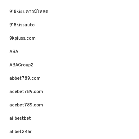
918kiss ดาวน์โหลด
918kissauto
9kpluss.com
ABA
ABAGroup2
abbet789.com
acebet789.com
acebet789.com
allbestbet
allbet24hr