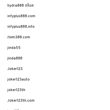
hydra888 สล็อต
infyplus888.com
infyplus888.info
item388.com
jinda55
jinda888
Joker123
joker123auto
joker123th
Joker123th.com