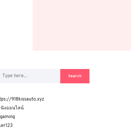
tps://918kissauto.xyz
หนังออนไลน์
 gaming
ker123