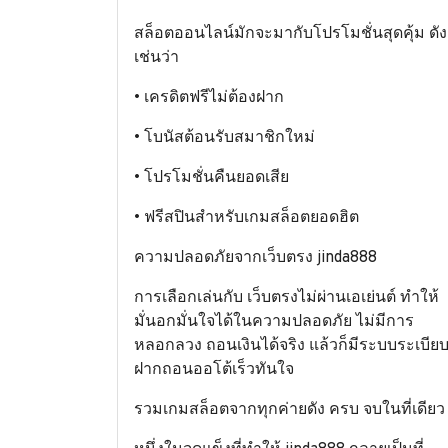
สล็อตออนไลน์มักจะมากับโปรโมชั่นสุดคุ้ม ดัง
เช่นว่า
• เครดิตฟรีไม่ต้องฝาก
• โบนัสต้อนรับสมาชิกใหม่
• โปรโมชั่นคืนยอดเสีย
• ฟรีสปินสำหรับเกมสล็อตยอดฮิต
ความปลอดภัยจากเว็บตรง jinda888
การเลือกเล่นกับ เว็บตรงไม่ผ่านเอเย่นต์ ทำให้
มั่นอกมั่นใจได้ในความปลอดภัย ไม่มีการ
หลอกลวง ถอนเงินได้จริง แล้วก็มีระบบระเบีย
ฝากถอนออโต้เร็วทันใจ
รวมเกมสล็อตจากทุกค่ายดัง ครบ จบในที่เดียว