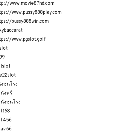
tp://www.movie87hd.com
tps://www.pussy888play.com
tps://pussy888win.com
xybaccarat
tps://www.pgslot.golf
slot
99
llslot
ve22slot
ังชนโรง
หนังฟรี
หนังชนโรง
ot168
ot456
็อต66