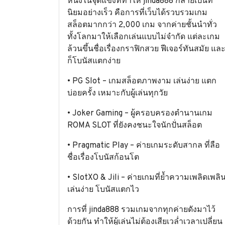
หนึ่งในจุดแข็งที่ทำให้ jinda888 กลายเป็นที่
นิยมอย่างเร็ว คือการที่เว็บได้รวบรวมเกม
สล็อตมากกว่า 2,000 เกม จากค่ายชั้นนำทั่ว
ทั้งโลกมาให้เลือกเล่นแบบไม่จำกัด แต่ละเกม
ล้วนขึ้นชื่อเรื่องกราฟิกสวย ฟีเจอร์ทันสมัย แล
ก็โบนัสแตกง่าย
• PG Slot – เกมสล็อตภาพงาม เล่นง่าย แตก
บ่อยครั้ง เหมาะกับผู้เล่นทุกวัย
• Joker Gaming – ผู้ครอบครองตำนานเกม
ROMA SLOT ที่ยังคงชนะใจนักปั่นสล็อต
• Pragmatic Play – ค่ายเกมระดับสากล ที่ลือ
ชื่อเรื่องโบนัสก้อนโต
• SlotXO & Jili – ค่ายเกมที่ย้ำความเพลิดเพลิ
เล่นง่าย โบนัสแตกไว
การที่ jinda888 รวมเกมจากทุกค่ายดังมาไว้
ด้วยกัน ทำให้ผู้เล่นไม่ต้องเสียเวล่ำเวลาเปลี่ยน