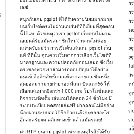
ยอดเยี่ยมเวลานี้ ปากทางเข้าหาง่าย สมัครได้
ht
เลย!
ht
สนุกกับเกม
pgslot
ที่ได้รับความนิยมมากมาย
ht
บนเว็บไซต์ตรงไม่ผ่านเอเย่นต์ที่ดีเยี่ยมที่สุดตอน
se
นี้ได้เลย ด้วยเหตุว่าเรา pgslot เว็บตรงไม่ผ่าน
ht
ถ
เอเย่นต์รับสมัครสมาชิกใหม่จำนวนไม่น้อย
แน่ๆครับผมว่า การเริ่มต้นเล่นเกม pgslot เว็บ
pg
แท้ ที่ดีนั้น คุณควรเริ่มจากการเลือกเว็บไซต์ที่
pg
มาตรฐานและความปลอดภัยก่อนเสมอ ซึ่งเว็บ
fu
ตรงของพวกเราสามารถตอบปัญหาได้อย่าง
li
แน่แท้ ถือลิขสิทธิ์เกมแท้จากค่ายเกมชั้นหนึ่ง
สุดยอดมากมายก่ายกอง มีเกม ปั่นแตก66 ให้
หน
เลือกเล่นมากยิ่งกว่า 1,000 เกม โปรโมชั่นและ
ดู
กิจกรรมจัดเต็ม เล่นเกมได้ตลอด 24 ชั่วโมง มี
ดู
ระบบระเบียบทดสอบเล่นฟรี ฝากถอนไม่มีอย่าง
sl
น้อยผ่านระบบออโต้อีกด้วย แล้วจะคอยอะไร
อีกล่ะครับผม คลิกทางเข้าแล้วสมัครเลย!
sl
สล
ค่า RTP บนเกม pgslot เพราะเหตุไรถึงได้รับ