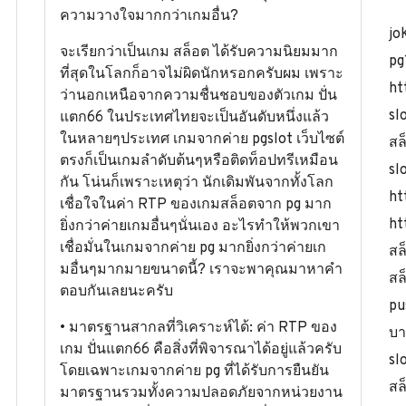
ี
ความวางใจมากกว่าเกมอื่น?
jo
จะเรียกว่าเป็นเกม สล็อต ได้รับความนิยมมาก
pg
ที่สุดในโลกก็อาจไม่ผิดนักหรอกครับผม เพราะ
ht
ว่านอกเหนือจากความชื่นชอบของตัวเกม ปั่น
sl
แตก66 ในประเทศไทยจะเป็นอันดับหนึ่งแล้ว
ในหลายๆประเทศ เกมจากค่าย pgslot เว็บไซต์
สล
ตรงก็เป็นเกมลำดับต้นๆหรือติดท็อปทรีเหมือน
sl
กัน โน่นก็เพราะเหตุว่า นักเดิมพันจากทั้งโลก
ht
เชื่อใจในค่า RTP ของเกมสล็อตจาก pg มาก
ht
ยิ่งกว่าค่ายเกมอื่นๆนั่นเอง อะไรทำให้พวกเขา
เชื่อมั่นในเกมจากค่าย pg มากยิ่งกว่าค่ายเก
สล
มอื่นๆมากมายขนาดนี้? เราจะพาคุณมาหาคำ
สล
ตอบกันเลยนะครับ
pu
• มาตรฐานสากลที่วิเคราะห์ได้: ค่า RTP ของ
บา
เกม ปั่นแตก66 คือสิ่งที่พิจารณาได้อยู่แล้วครับ
ค
sl
โดยเฉพาะเกมจากค่าย pg ที่ได้รับการยืนยัน
สล
มาตรฐานรวมทั้งความปลอดภัยจากหน่วยงาน