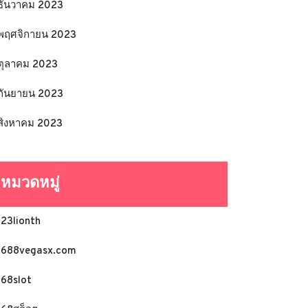
ธันวาคม 2023
พฤศจิกายน 2023
ตุลาคม 2023
กันยายน 2023
สิงหาคม 2023
หมวดหมู่
123lionth
1688vegasx.com
168slot