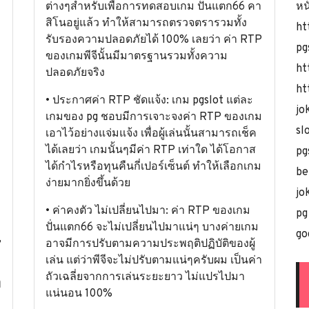
ต่างๆสำหรับเพื่อการทดสอบเกม ปั่นแตก66 คา
หน
สิโนอยู่แล้ว ทำให้สามารถตรวจตรารวมทั้ง
ht
รับรองความปลอดภัยได้ 100% เลยว่า ค่า RTP
pg
ของเกมพีจีนั้นมีมาตรฐานรวมทั้งความ
ht
ปลอดภัยจริง
ht
• ประกาศค่า RTP ชัดแจ้ง: เกม pgslot แต่ละ
jo
เกมของ pg ชอบมีการเจาะจงค่า RTP ของเกม
sl
เอาไว้อย่างแจ่มแจ้ง เพื่อผู้เล่นนั้นสามารถเช็ค
ได้เลยว่า เกมนั้นๆมีค่า RTP เท่าใด ได้โอกาส
pg
ได้กำไรหรือทุนคืนกี่เปอร์เซ็นต์ ทำให้เลือกเกม
be
ง่ายมากยิ่งขึ้นด้วย
jo
• ค่าคงตัว ไม่เปลี่ยนไปมา: ค่า RTP ของเกม
pg
ปั่นแตก66 จะไม่เปลี่ยนไปมาแน่ๆ บางค่ายเกม
go
,
อาจมีการปรับตามความประพฤติปฏิบัติของผู้
เล่น แต่ว่าพีจีจะไม่ปรับตามแน่ๆครับผม เป็นค่า
ถัวเฉลี่ยจากการเล่นระยะยาว ไม่แปรไปมา
ๆ
แน่นอน 100%