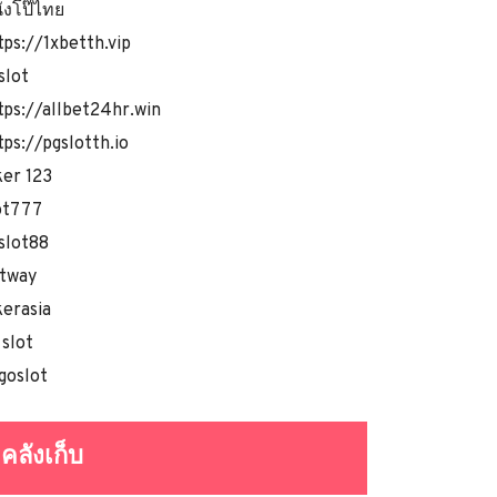
ังโป๊ไทย
tps://1xbetth.vip
slot
tps://allbet24hr.win
tps://pgslotth.io
ker 123
ot777
slot88
tway
kerasia
 slot
goslot
คลังเก็บ