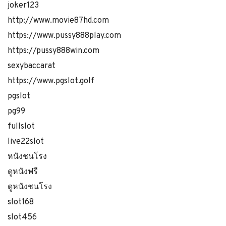
joker123
http://www.movie87hd.com
https://www.pussy888play.com
https://pussy888win.com
sexybaccarat
https://www.pgslot.golf
pgslot
pg99
fullslot
live22slot
หนังชนโรง
ดูหนังฟรี
ดูหนังชนโรง
slot168
slot456