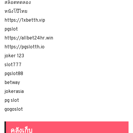
สล็อตทดลอง
หนังโป๊ไทย
https://1xbetth.vip
pgslot
https://allbet24hr.win
https://pgslotth.io
joker 123
slot777
pgslot88
betway
jokerasia
pg slot
gogoslot
คลังเก็บ