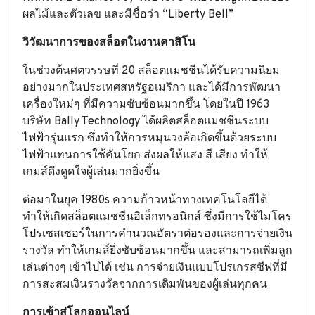
ผลไม้และตัวเลข และมีชื่อว่า “Liberty Bell”
วิวัฒนาการของสล็อตในงานคาสิโน
ในช่วงต้นศตวรรษที่ 20 สล็อตแมชชีนได้รับความนิยม
อย่างมากในประเทศสหรัฐอเมริกา และได้มีการพัฒนา
เครื่องใหม่ๆ ที่มีความซับซ้อนมากขึ้น โดยในปี 1963
บริษัท Bally Technology ได้ผลิตสล็อตแมชชีนระบบ
ไฟฟ้ารุ่นแรก ซึ่งทำให้การหมุนวงล้อเกิดขึ้นด้วยระบบ
ไฟฟ้าแทนการใช้คันโยก ส่งผลให้แสง สี เสียง ทำให้
เกมส์ดึงดูดใจผู้เล่นมากยิ่งขึ้น
ต่อมาในยุค 1980s ความก้าวหน้าทางเทคโนโลยีได้
ทำให้เกิดสล็อตแมชชีนอิเล็กทรอนิกส์ ซึ่งมีการใช้ไมโคร
โปรเซสเซอร์ในการคำนวณอัตราต่อรองและการจ่ายเงิน
รางวัล ทำให้เกมส์ยิ่งซับซ้อนมากขึ้น และสามารถเพิ่มลูก
เล่นต่างๆ เข้าไปได้ เช่น การจ่ายเงินแบบโปรเกรสซีฟที่มี
การสะสมเงินรางวัลจากการเดิมพันของผู้เล่นทุกคน
การเข้าสู่โลกออนไลน์