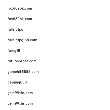
fox689ok.com
fox689ok.com
fullslotpg
fullslotpg168.com
funny18
future24bet.com
gamehit8888.com
gaojing888
gem99ths.com
gem99ths.com