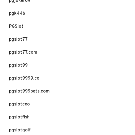
pgjoker69
pgk44b
PGSlot
pgslot77
pgslot77.com
pgslot99
pgslot9999.co
pgslot999bets.com
pgslotceo
pgslotfish
pgslotgolf