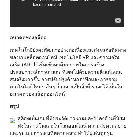
อนาคตของสล็อต
เทคโนโลยียังคงพัฒนาอย่างต่อเนื่องและส่งผลต่อทิศทาง
ของเกมสล็อตออนไลน์ เทคโนโลยี VR และความจริง
เสริม (AR) ได้เริ่มเข้ามามีบทบาทในการสร้าง
ประสบการณ์การเล่นเกมที่เต็มไปด้วยความตื่นเต้นและ
สมจริงมากขึ้น การปรับปรุงด้านกราฟิกและการรวม
เทคโนโลยีใหม่ๆ อื่นๆ ก็อาจจะเป็นสิ่งที่เราจะได้เห็นใน
อนาคตของสล็อตออนไลน์
สรุป
สล็อตเป็นเกมที่มีประวัติยาวนานและยังคงเป็นที่นิยม
ทั้งในคาสิโนและในโลกออนไลน์ ความสะดวกสบาย
และรูปแบบการเล่นที่หลากหลายทำให้ผู้เล่นทุกรุ่น