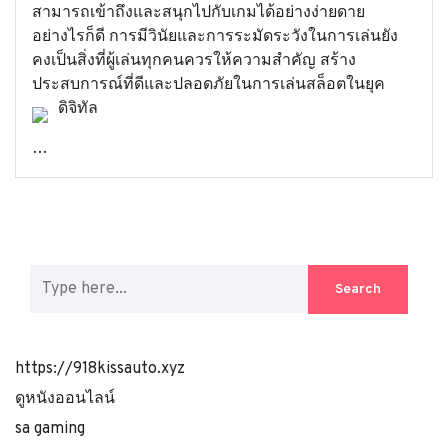
สามารถเข้าถึงและสนุกไปกับเกมได้อย่างง่ายดาย
อย่างไรก็ดี การมีวินัยและการระมัดระวังในการเล่นยัง
คงเป็นสิ่งที่ผู้เล่นทุกคนควรให้ความสำคัญ สร้าง
ประสบการณ์ที่ดีและปลอดภัยในการเล่นสล็อตในยุค
ดิจิทัล
…
https://918kissauto.xyz
ดูหนังออนไลน์
sa gaming