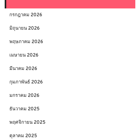
กรกฎาคม 2026
มิถุนายน 2026
พฤษภาคม 2026
เมษายน 2026
มีนาคม 2026
กุมภาพันธ์ 2026
มกราคม 2026
ธันวาคม 2025
พฤศจิกายน 2025
ตุลาคม 2025