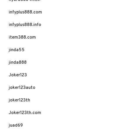
infyplus888.com
infyplus888.info
item388.com
jinda55
jinda888
Joker123
joker123auto
joker123th
Joker123th.com
juad69