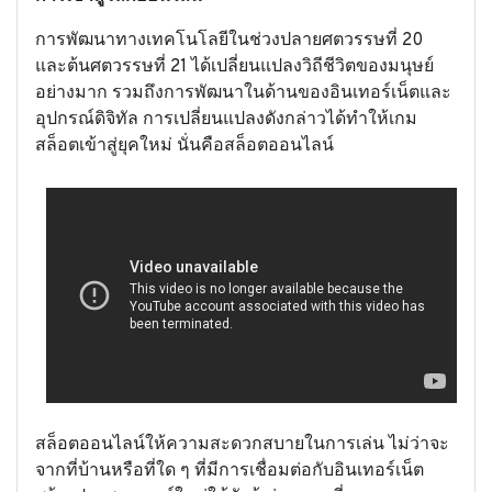
การพัฒนาทางเทคโนโลยีในช่วงปลายศตวรรษที่ 20
และต้นศตวรรษที่ 21 ได้เปลี่ยนแปลงวิถีชีวิตของมนุษย์
อย่างมาก รวมถึงการพัฒนาในด้านของอินเทอร์เน็ตและ
อุปกรณ์ดิจิทัล การเปลี่ยนแปลงดังกล่าวได้ทำให้เกม
สล็อตเข้าสู่ยุคใหม่ นั่นคือสล็อตออนไลน์
สล็อตออนไลน์ให้ความสะดวกสบายในการเล่น ไม่ว่าจะ
จากที่บ้านหรือที่ใด ๆ ที่มีการเชื่อมต่อกับอินเทอร์เน็ต