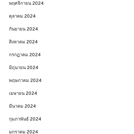
พฤศจิกายน 2024
ตุลาคม 2024
กันยายน 2024
สิงหาคม 2024
กรกฎาคม 2024
มิถุนายน 2024
พฤษภาคม 2024
เมษายน 2024
มีนาคม 2024
กุมภาพันธ์ 2024
มกราคม 2024