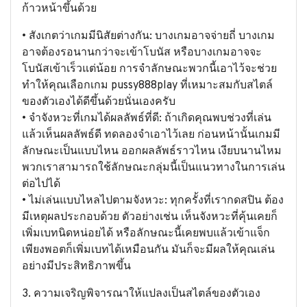
ก้าวหน้าขึ้นด้วย
• สังเกตว่าเกมมีนิสัยต่างกัน: บางเกมอาจจ่ายถี่ บางเกม
อาจต้องรอนานกว่าจะเข้าโบนัส หรือบางเกมอาจจะ
โบนัสเข้าเร็วแต่น้อย การจำลักษณะพวกนี้เอาไว้จะช่วย
ทำให้คุณเลือกเกม pussy888play ที่เหมาะสมกับสไตล์
ของตัวเองได้ดีขึ้นด้วยนั่นเองครับ
• จำจังหวะที่เกมได้ผลลัพธ์ที่ดี: ถ้าเกิดคุณพบช่วงที่เล่น
แล้วเห็นผลลัพธ์ดี ทดลองจำเอาไว้เลย ก่อนหน้านั้นเกมมี
ลักษณะเป็นแบบไหน ออกผลลัพธ์ราวไหน เงียบนานไหม
พวกเราสามารถใช้ลักษณะกลุ่มนี้เป็นแนวทางในการเล่น
ต่อไปได้
• ไม่เล่นแบบไหลไปตามจังหวะ: ทุกครั้งที่เรากดสปิน ต้อง
มีเหตุผลประกอบด้วย ตัวอย่างเช่น เห็นจังหวะที่คุ้นเคยก็
เพิ่มเบทนิดหน่อยได้ หรือลักษณะนี้เคยพบแล้วเข้าแจ็ก
เพียงพอตก็เพิ่มเบทได้เหมือนกัน มันก็จะมีผลให้คุณเล่น
อย่างมีประสิทธิภาพขึ้น
3. ความเจริญพิจารณาให้แปลงเป็นสไตล์ของตัวเอง