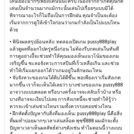
เล่นเยอะมากๆเพียงแค่นั้นนะครับ เนื่องจากถ้าเกิดคุณกด
เล่นเป็นจำนวนมากแม้กระนั้นเล่นไปเรื่อยๆแบบมิได้
พิจารณาอะไรก็ไม่ถือเป็นการฝึกฝน คุณจำเป็นจะต้อง
เริ่มจากการดูให้เข้าใจก่อนว่าเกมกำลังเป็นไปแบบไหน
ด้วย
• พินิจผลสรุปย้อนหลัง: ทดลองเปิดเกม pussy888play
แล้วดูผลที่ออกไปครู่หนึ่งก่อน ไม่ต้องรีบกดเล่นในทันที
การดูอย่างงี้จะช่วยทำให้คุณมองเห็นแนวโน้มของเกม
เจริญขึ้น ชะลอจังหวะการสปินที่เร็วเหลือเกิน และช่วย
ทำให้เริ่มแยกออกได้ว่าเกมอยู่ในลักษณะไหน
• จับจังหวะของเกมได้ดิบได้ดีขึ้น: พอเพียงเราเริ่มสังเกต
มากขึ้น เราก็จะเห็นได้เลยว่า บางช่วงของเกม pussy888
อาจวางแบบตลอด หรือบางครั้งอาจจะสลับเร็วบ้าง หรือ
บางทีอาจจะเงียบไปเลย การสังเกตนี้จะช่วยทำให้รู้ว่า
ควรจะเข้าเล่นช่วงไหนรวมทั้งควรรอคอยช่วงไหน
• ฝึกหัดตั้งปัญหากับสิ่งที่มองเห็น:
pussy888play
นี่คือสิ่ง
ที่ผมทำบ่อยมากๆเวลาเล่นสล็อต พุซซี่888 ผมมักจะตั้ง
ปัญหาเวลาเห็นผลลัพธ์ต่างๆดังเช่น ทำไมตอนนี้วางแบบ