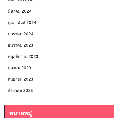
เมษายน 2024
มีนาคม 2024
กุมภาพันธ์ 2024
มกราคม 2024
ธันวาคม 2023
พฤศจิกายน 2023
ตุลาคม 2023
กันยายน 2023
สิงหาคม 2023
หมวดหมู่