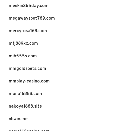
meekin365day.com
megawaysbet789.com
mercyrosa168.com
mfj889xx.com
mib555s.com
mmgoldsbets.com
mmplay-casino.com
mono16888.com
nakoya1688.site
nbwin.me