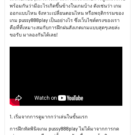
พร้อมกันว่ามีอะไรเกิดขึ้นข้างในเกมบ้าง ดังเช่นว่า เกม
ออกแบบไหน จังหวะเปลี่ยนตอนไหน หรือพฤติกรรมของ
เกม pussy888play เป็นอย่างไร ซึ่งเว็บไซต์ตรงของเรา
คือที่ที่เหมาะสมกับการฝึกฝนสังเกตเกมแบบสุดๆเลยล่ะ
ขอรับ มาลองกันได้เลย!
1. เริ่มจากการดูมากกว่าเล่นในขั้นแรก
การฝึกหัดพินิจเกม pussy888play ไม่ได้มาจากการกด