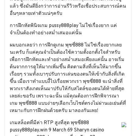
แล้ว ซึ่งมันดียิ่งกว่าการอ่านรีวิวหรือเชื่อประสบการณ์คน
อื่นๆหลายเท่าตัวแน่ๆครับ
การฝึกหัดพินิจเกม pussy888play ไม่ใช่เรื่องยาก แค่
จำเป็นต้องทำอย่างสม่ำเสมอแค่นั้น
ผมบอกเลยว่า การฝึกดูเกม พุซซี่888 ไม่ใช่เรื่องยากเลย
นะครับ ก็แค่คุณจำเป็นต้องใช้ความตั้งอกตั้งใจสำหรับ
เพื่อการฝึกหัดและทำอย่างสม่ำเสมอเพียงแค่นั้น อาจเริ่ม
ต้นจากการดูให้มากเพิ่มขึ้น คิดตามสิ่งที่เห็นให้มากขึ้น
เรื่อยๆ รวมทั้งเบาๆปรับการเล่นของตนให้เข้ากับสิ่งที่เกิด
ขึ้น เมื่อเราทำแบบงี้ไปเรื่อยพวกเรา พุซซี่888 จะนำสิ่งที่
พวกเราสังเกตเห็นมาปรับให้กับสไตล์ของตนได้ท้ายที่สุด
เลยล่ะขอรับ เพราะฉะนั้น แม้คุณต้องการฝึกพิจารณา
เกม พุซซี่888 แบบง่ายๆเลือกเว็บไซต์ตรงไม่ผ่านเอเย่นต์ที่
เหมาะกับการฝึกฝนด้วยครับ มาลองกันเลย!
เกมสล็อตที่มีค่า RTP สูงที่สุด พุซซี่888
pussy888play.win 9 March 69 Sharyn casino