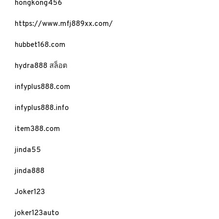
hongkong456
https://www.mfj889xx.com/
hubbet168.com
hydra888 สล็อต
infyplus888.com
infyplus888.info
item388.com
jinda55
jinda888
Joker123
joker123auto