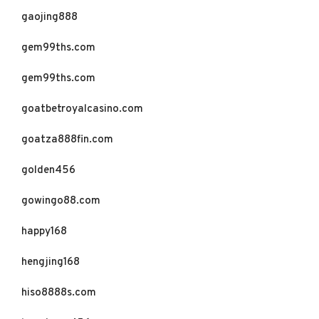
gaojing888
gem99ths.com
gem99ths.com
goatbetroyalcasino.com
goatza888fin.com
golden456
gowingo88.com
happy168
hengjing168
hiso8888s.com