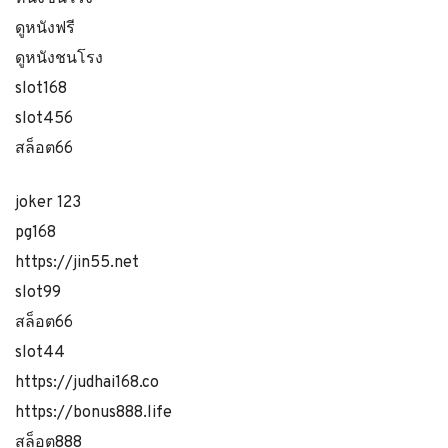
ดูหนังฟรี
ดูหนังชนโรง
slot168
slot456
สล็อต66
joker 123
pg168
https://jin55.net
slot99
สล็อต66
slot44
https://judhai168.co
https://bonus888.life
สล็อต888