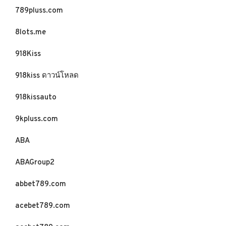
789pluss.com
8lots.me
918Kiss
918kiss ดาวน์โหลด
918kissauto
9kpluss.com
ABA
ABAGroup2
abbet789.com
acebet789.com