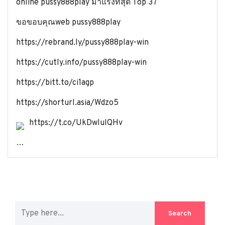
online pussy888play มาแรงที่สุด Top 37
ขอขอบคุณweb
pussy888play
https://rebrand.ly/pussy888play-win
https://cutly.info/pussy888play-win
https://bitt.to/ci1agp
https://shorturl.asia/Wdzo5
https://t.co/UkDwlulQHv
…