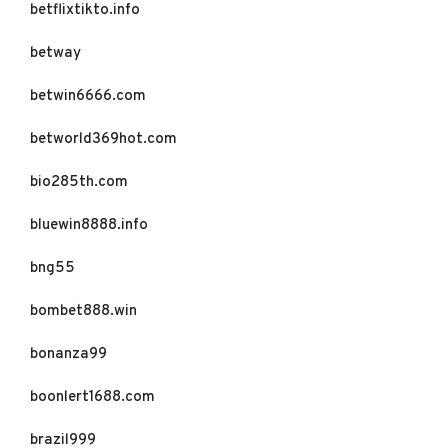
betflixtikto.info
betway
betwin6666.com
betworld369hot.com
bio285th.com
bluewin8888.info
bng55
bombet888.win
bonanza99
boonlert1688.com
brazil999