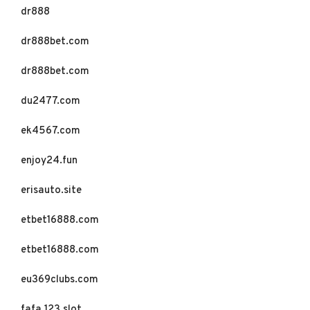
dr888
dr888bet.com
dr888bet.com
du2477.com
ek4567.com
enjoy24.fun
erisauto.site
etbet16888.com
etbet16888.com
eu369clubs.com
fafa 123 slot