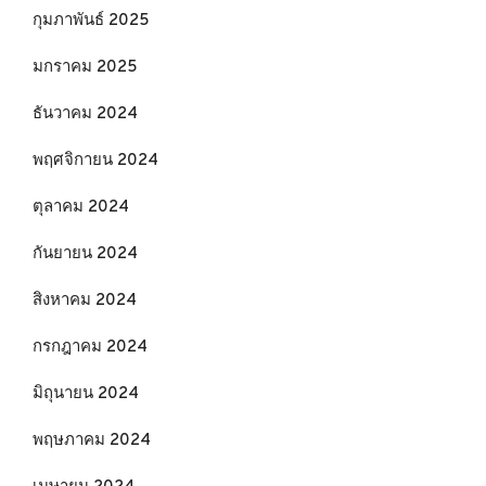
กุมภาพันธ์ 2025
มกราคม 2025
ธันวาคม 2024
พฤศจิกายน 2024
ตุลาคม 2024
กันยายน 2024
สิงหาคม 2024
กรกฎาคม 2024
มิถุนายน 2024
พฤษภาคม 2024