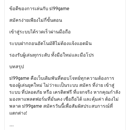
ข้อดีของการเล่นกับ sl99game
สมัครง่ายเพียงไม่กี่ขั้นตอน
เข้าสู่ระบบได้รวดเร็วผ่านมือถือ
ระบบฝากถอนอัตโนมัติไม่ต้องแจ้งแอดมิน
รองรับผู้เล่นทุกระดับ ทั้งมือใหม่และมือโปร
บทสรุป
sl99game คือเว็บเดิมพันที่ตอบโจทย์ทุกความต้องการ
ของผู้เล่นยุคใหม่ ไม่ว่าจะเป็นระบบ สมัคร ที่ง่าย เข้าสู่
ระบบ ที่ปลอดภัย หรือ เครดิตฟรี ที่แจกจริง หากคุณกำลัง
มองหาแพลตฟอร์มที่มั่นคง เชื่อถือได้ และคุ้มค่า ต้องไม่
พลาด
sl99game สมัคร
วันนี้เพื่อสัมผัสประสบการณ์ที่
แตกต่าง!
…