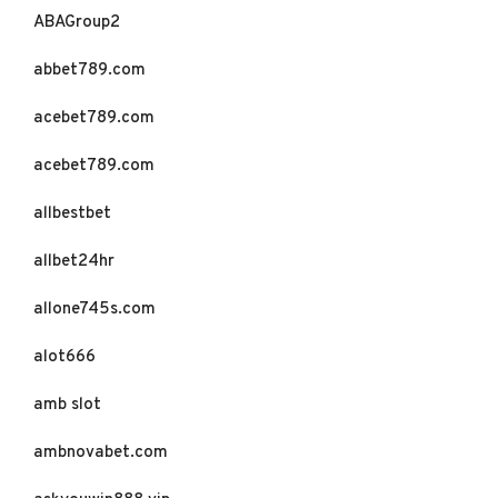
ABAGroup2
abbet789.com
acebet789.com
acebet789.com
allbestbet
allbet24hr
allone745s.com
alot666
amb slot
ambnovabet.com