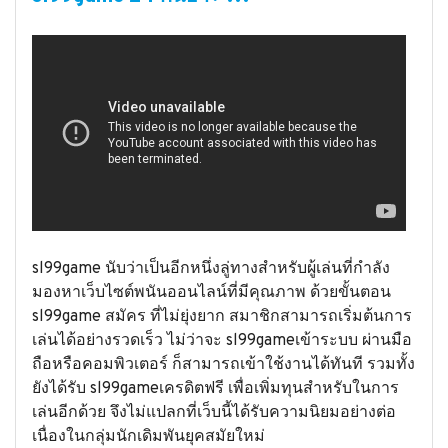
sl99game นับว่าเป็นอีกหนึ่งลู่ทางสำหรับผู้เล่นที่กำลัง
มองหาเว็บไซต์พนันออนไลน์ที่มีคุณภาพ ด้วยขั้นตอน
sl99game สมัคร ที่ไม่ยุ่งยาก สมาชิกสามารถเริ่มต้นการ
เล่นได้อย่างรวดเร็ว ไม่ว่าจะ sl99gameเข้าระบบ ผ่านมือ
ถือหรือคอมพิวเตอร์ ก็สามารถเข้าใช้งานได้ทันที รวมทั้ง
ยังได้รับ sl99gameเครดิตฟรี เพื่อเพิ่มทุนสำหรับในการ
เล่นอีกด้วย จึงไม่แปลกที่เว็บนี้ได้รับความนิยมอย่างต่อ
เนื่องในกลุ่มนักเดิมพันยุคสมัยใหม่