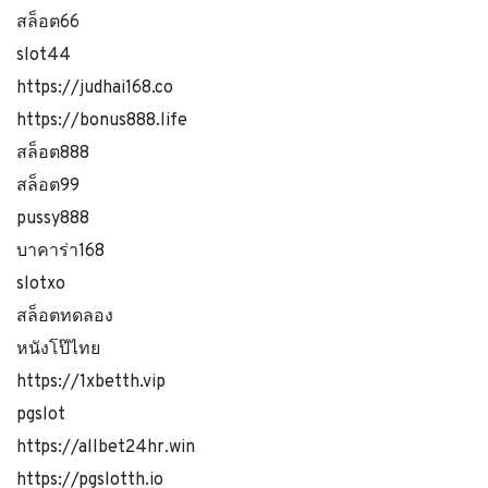
สล็อต66
slot44
https://judhai168.co
https://bonus888.life
สล็อต888
สล็อต99
pussy888
บาคาร่า168
slotxo
สล็อตทดลอง
หนังโป๊ไทย
https://1xbetth.vip
pgslot
https://allbet24hr.win
https://pgslotth.io