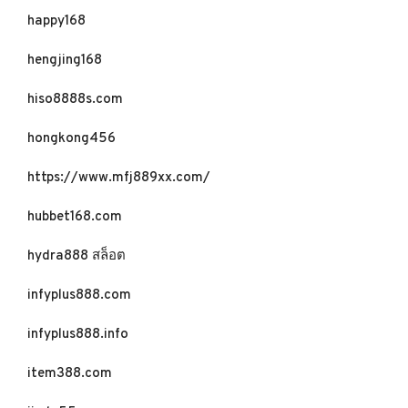
happy168
hengjing168
hiso8888s.com
hongkong456
https://www.mfj889xx.com/
hubbet168.com
hydra888 สล็อต
infyplus888.com
infyplus888.info
item388.com