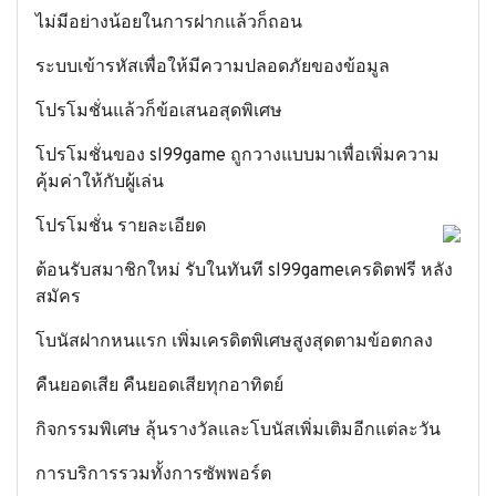
ไม่มีอย่างน้อยในการฝากแล้วก็ถอน
ระบบเข้ารหัสเพื่อให้มีความปลอดภัยของข้อมูล
โปรโมชั่นแล้วก็ข้อเสนอสุดพิเศษ
โปรโมชั่นของ sl99game ถูกวางแบบมาเพื่อเพิ่มความ
คุ้มค่าให้กับผู้เล่น
โปรโมชั่น รายละเอียด
ต้อนรับสมาชิกใหม่ รับในทันที sl99gameเครดิตฟรี หลัง
สมัคร
โบนัสฝากหนแรก เพิ่มเครดิตพิเศษสูงสุดตามข้อตกลง
คืนยอดเสีย คืนยอดเสียทุกอาทิตย์
กิจกรรมพิเศษ ลุ้นรางวัลและโบนัสเพิ่มเติมอีกแต่ละวัน
การบริการรวมทั้งการซัพพอร์ต