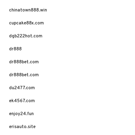
chinatown888.win
cupcake88x.com
dgb222hot.com
dr888
dr888bet.com
dr888bet.com
du2477.com
ek4567.com
enjoy24.fun
erisauto.site