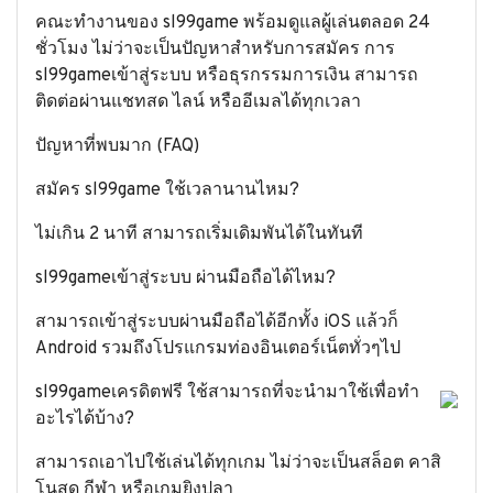
คณะทำงานของ sl99game พร้อมดูแลผู้เล่นตลอด 24
ชั่วโมง ไม่ว่าจะเป็นปัญหาสำหรับการสมัคร การ
sl99gameเข้าสู่ระบบ หรือธุรกรรมการเงิน สามารถ
ติดต่อผ่านแชทสด ไลน์ หรืออีเมลได้ทุกเวลา
ปัญหาที่พบมาก (FAQ)
สมัคร sl99game ใช้เวลานานไหม?
ไม่เกิน 2 นาที สามารถเริ่มเดิมพันได้ในทันที
sl99gameเข้าสู่ระบบ ผ่านมือถือได้ไหม?
สามารถเข้าสู่ระบบผ่านมือถือได้อีกทั้ง iOS แล้วก็
Android รวมถึงโปรแกรมท่องอินเตอร์เน็ตทั่วๆไป
sl99gameเครดิตฟรี ใช้สามารถที่จะนำมาใช้เพื่อทำ
อะไรได้บ้าง?
สามารถเอาไปใช้เล่นได้ทุกเกม ไม่ว่าจะเป็นสล็อต คาสิ
โนสด กีฬา หรือเกมยิงปลา