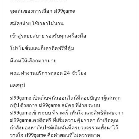
จุดเด่นของการเลือก sl99game
สมัครง่าย ใช้เวลาไม่นาน
เข้าสู่ระบบสบาย รองรับทุกเครื่องมือ
โปรโมชั่นและก็เครดิตฟรีที่คุ้ม
มีเกมให้เลือกมากมาย
คณะทำงานบริการตลอด 24 ชั่วโมง
ผลสรุป
sl99game เป็นเว็บพนันออนไลน์ที่ตอบปัญหาผู้เล่นทุก
กรุ๊ป ด้วยการ sl99game สมัคร ที่ง่าย ระบบ
sl99gameเข้าระบบ ที่รวดเร็วทันใจ และสิทธิพิเศษจาก
sl99gameเครดิตฟรี ที่เพิ่มความคุ้มราคา ถ้าเกิดคุณ
กำลังมองหาเว็บไซต์เดิมพันที่ครบวงจรรวมทั้งน่าไว้
วางใจ sl99game คือคำตอบที่ไม่ควรพลาด