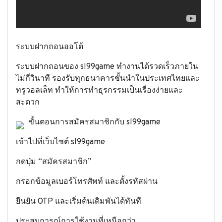
ระบบฝากถอนออโต้
ระบบฝากถอนของ sl99game ทำงานได้รวดเร็วภายใน
ไม่กี่วินาที รองรับทุกธนาคารชั้นนำในประเทศไทยและ
ทรูวอลเล็ท ทำให้การทำธุรกรรมเป็นเรื่องง่ายและ
สะดวก
ขั้นตอนการสมัครสมาชิกกับ sl99game
เข้าไปที่เว็บไซต์ sl99game
กดปุ่ม “สมัครสมาชิก”
กรอกข้อมูลเบอร์โทรศัพท์ และตั้งรหัสผ่าน
ยืนยัน OTP และเริ่มต้นเดิมพันได้ทันที
ประสบการณ์การใช้งานที่เหนือกว่า