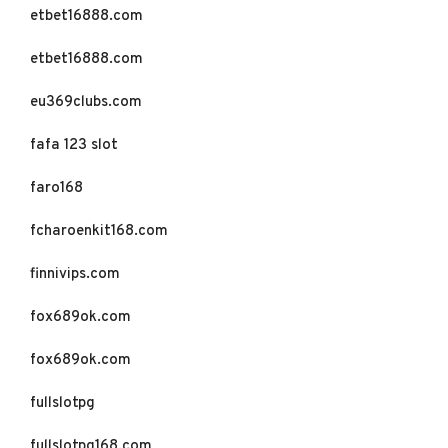
etbet16888.com
etbet16888.com
eu369clubs.com
fafa 123 slot
faro168
fcharoenkit168.com
finnivips.com
fox689ok.com
fox689ok.com
fullslotpg
fullslotpg168.com