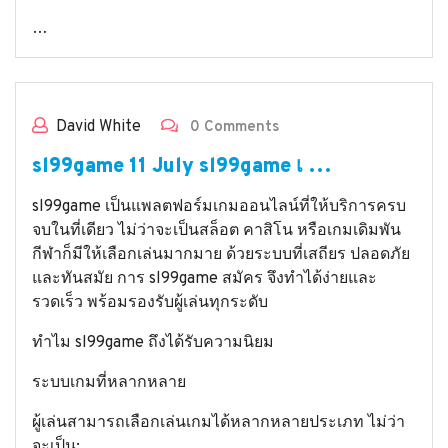
…
David White
0 Comments
sl99game 11 July sl99game เ …
sl99game เป็นแพลตฟอร์มเกมออนไลน์ที่ให้บริการครบ
จบในที่เดียว ไม่ว่าจะเป็นสล็อต คาสิโน หรือเกมเดิมพัน
กีฬาก็มีให้เลือกเล่นมากมาย ด้วยระบบที่เสถียร ปลอดภัย
และทันสมัย การ sl99game สมัคร จึงทำได้ง่ายและ
รวดเร็ว พร้อมรองรับผู้เล่นทุกระดับ
ทำไม sl99game ถึงได้รับความนิยม
ระบบเกมที่หลากหลาย
ผู้เล่นสามารถเลือกเล่นเกมได้หลากหลายประเภท ไม่ว่า
จะเป็น: