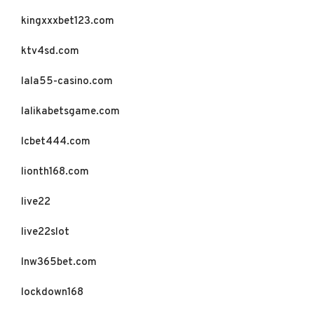
kingxxxbet123.com
ktv4sd.com
lala55-casino.com
lalikabetsgame.com
lcbet444.com
lionth168.com
live22
live22slot
lnw365bet.com
lockdown168