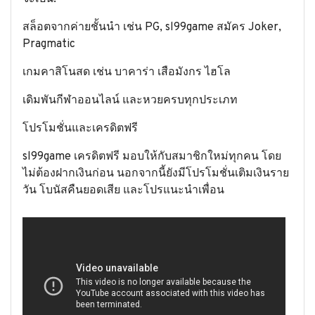
สล็อตจากค่ายชั้นนำ เช่น PG,
sl99game สมัคร
Joker,
Pragmatic
เกมคาสิโนสด เช่น บาคาร่า เสือมังกร ไฮโล
เดิมพันกีฬาออนไลน์ และหวยครบทุกประเภท
โปรโมชั่นและเครดิตฟรี
sl99game
เครดิตฟรี มอบให้กับสมาชิกใหม่ทุกคน โดย
ไม่ต้องฝากเงินก่อน นอกจากนี้ยังมีโปรโมชั่นเติมเงินราย
วัน โบนัสคืนยอดเสีย และโปรแนะนำเพื่อน