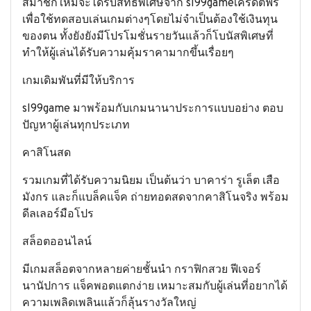
สมาชิกใหม่จะได้รับสิทธิพิเศษจาก sl99gameเครดิตฟรี
เพื่อใช้ทดสอบเล่นเกมต่างๆโดยไม่จำเป็นต้องใช้เงินทุน
ของตน ทั้งยังยังมีโปรโมชั่นรายวันแล้วก็โบนัสพิเศษที่
ทำให้ผู้เล่นได้รับความคุ้มราคามากขึ้นเรื่อยๆ
เกมเดิมพันที่มีให้บริการ
sl99game มาพร้อมกับเกมนานาประการแบบอย่าง ตอบ
ปัญหาผู้เล่นทุกประเภท
คาสิโนสด
รวมเกมที่ได้รับความนิยม เป็นต้นว่า บาคาร่า รูเล็ต เสือ
มังกร และก็แบล็คแจ็ค ถ่ายทอดสดจากคาสิโนจริง พร้อม
ดีลเลอร์มือโปร
สล็อตออนไลน์
มีเกมสล็อตจากหลายค่ายชั้นนำ กราฟิกสวย ฟีเจอร์
นานัปการ แจ็คพอตแตกง่าย เหมาะสมกับผู้เล่นที่อยากได้
ความเพลิดเพลินแล้วก็ลุ้นรางวัลใหญ่