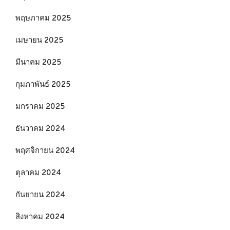
พฤษภาคม 2025
เมษายน 2025
มีนาคม 2025
กุมภาพันธ์ 2025
มกราคม 2025
ธันวาคม 2024
พฤศจิกายน 2024
ตุลาคม 2024
กันยายน 2024
สิงหาคม 2024