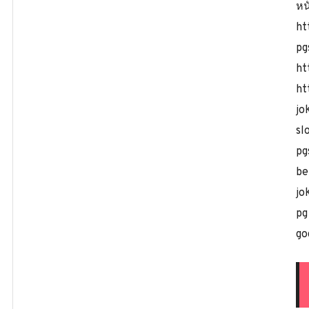
หน
ht
pg
ht
ht
jo
sl
pg
be
jo
pg
go