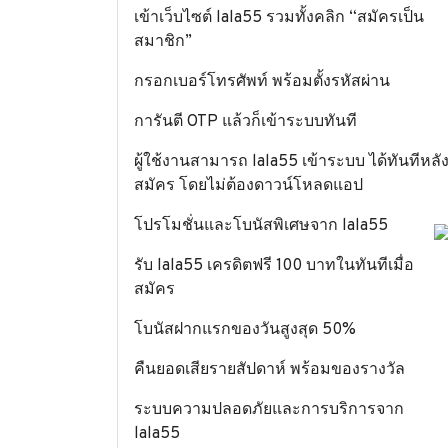
เข้าเว็บไซต์ lala55 รวมทั้งคลิก “สมัครเป็น
สมาชิก”
กรอกเบอร์โทรศัพท์ พร้อมตั้งรหัสผ่าน
การันตี OTP แล้วก็เข้าระบบทันที
ผู้ใช้งานสามารถ lala55 เข้าระบบ ได้ทันทีหลั
สมัคร โดยไม่ต้องดาวน์โหลดแอป
โปรโมชั่นและโบนัสพิเศษจาก lala55
รับ lala55 เครดิตฟรี 100 บาทในทันทีเมื่อ
สมัคร
โบนัสฝากแรกของวันสูงสุด 50%
คืนยอดเสียรายสัปดาห์ พร้อมของรางวัล
ระบบความปลอดภัยและการบริการจาก
lala55