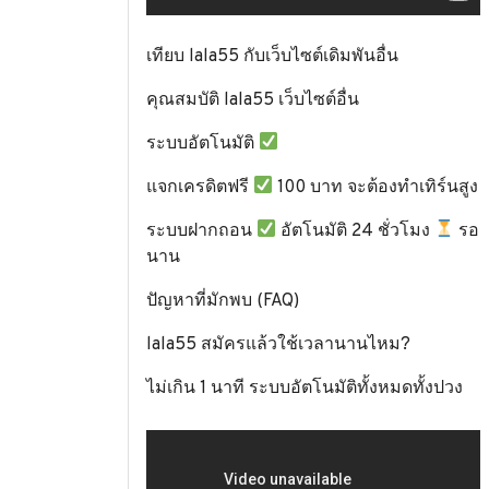
เทียบ lala55 กับเว็บไซต์เดิมพันอื่น
คุณสมบัติ lala55 เว็บไซต์อื่น
ระบบอัตโนมัติ
แจกเครดิตฟรี
100 บาท จะต้องทำเทิร์นสูง
ระบบฝากถอน
อัตโนมัติ 24 ชั่วโมง
รอ
นาน
ปัญหาที่มักพบ (FAQ)
lala55 สมัครแล้วใช้เวลานานไหม?
ไม่เกิน 1 นาที ระบบอัตโนมัติทั้งหมดทั้งปวง