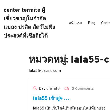
Skip
to
center termite ผู้
content
เชี่ยวชาญในกำจัด
หน้าแรก
Blog
Cont
แมลง ปรสิต สัตว์ไม่พึง
ประสงค์ที่เชื่อถือได้
หมวดหมู่:
lala55-
lala55-casino.com
David White
0 Comments
lala55 เข้าสู่� …
lala55 เป็นเว็บไซต์เดิมพันออนไลน์ที่มาแรง