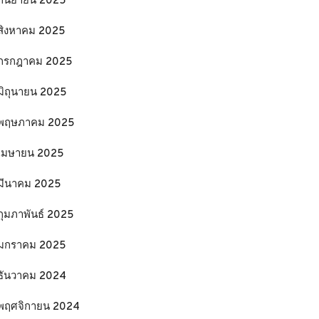
กันยายน 2025
สิงหาคม 2025
กรกฎาคม 2025
มิถุนายน 2025
พฤษภาคม 2025
เมษายน 2025
มีนาคม 2025
กุมภาพันธ์ 2025
มกราคม 2025
ธันวาคม 2024
พฤศจิกายน 2024