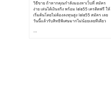
วิธีขาย ถ้าหากคุณกำลังมองหาเว็บที่ สมัคร
ง่าย เล่นได้เงินจริง พร้อม
lala55 เครดิตฟรี
ให้
เริ่มต้นโดยไม่ต้องลงทุนสูง lala55 สมัคร เลย
วันนี้แล้วรับสิทธิพิเศษมากไม่น้อยเลยทีเดียว
…