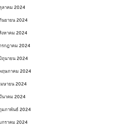
ตุลาคม 2024
กันยายน 2024
สิงหาคม 2024
กรกฎาคม 2024
มิถุนายน 2024
พฤษภาคม 2024
เมษายน 2024
มีนาคม 2024
กุมภาพันธ์ 2024
มกราคม 2024