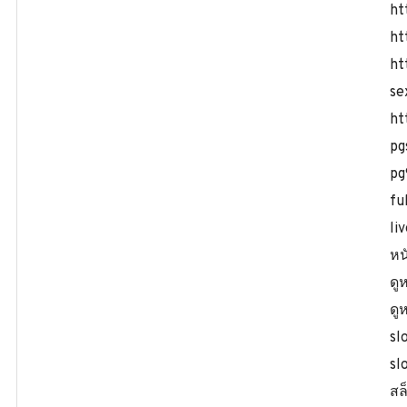
ht
ht
ht
se
ht
pg
pg
fu
li
หน
ดู
ดู
sl
sl
สล