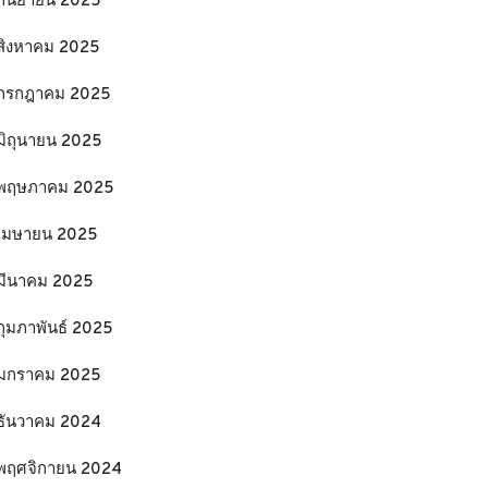
กันยายน 2025
สิงหาคม 2025
กรกฎาคม 2025
มิถุนายน 2025
พฤษภาคม 2025
เมษายน 2025
มีนาคม 2025
กุมภาพันธ์ 2025
มกราคม 2025
ธันวาคม 2024
พฤศจิกายน 2024