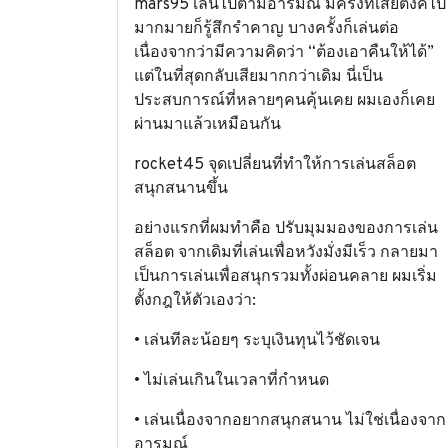
mars95 เล่นไปตามอารมณ์ มีครั้งที่เสียตังค์ไป
มากมายก็รู้สึกรำคาญ บางครั้งก็เล่นต่อ
เนื่องจากว่ามีความคิดว่า “ต้องเอาคืนให้ได้”
แต่ในที่สุดกลับเสียมากกว่าเดิม นี่เป็น
ประสบการณ์ที่หลายๆคนคุ้นเคย ผมเองก็เคย
ผ่านมาแล้วเหมือนกัน
rocket45 จุดเปลี่ยนที่ทำให้การเล่นสล็อต
สนุกสนานขึ้น
อย่างแรกที่ผมทำคือ ปรับมุมมองของการเล่น
สล็อต จากเดิมที่เล่นเพื่อหวังมั่งมีเร็ว กลายมา
เป็นการเล่นเพื่อสนุกรวมทั้งผ่อนคลาย ผมเริ่ม
ตั้งกฎให้ตัวเองว่า:
• เล่นทีละน้อยๆ ระบุเงินทุนไว้ชัดเจน
• ไม่เล่นเกินในเวลาที่กำหนด
• เล่นเนื่องจากอยากสนุกสนาน ไม่ใช่เนื่องจาก
อารมณ์