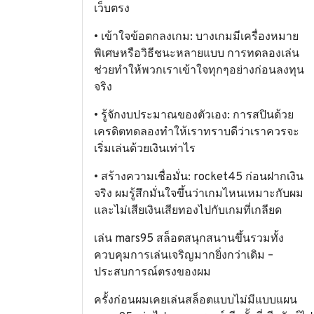
เว็บตรง
• เข้าใจข้อตกลงเกม: บางเกมมีเครื่องหมาย
พิเศษหรือวิธีชนะหลายแบบ การทดลองเล่น
ช่วยทำให้พวกเราเข้าใจทุกๆอย่างก่อนลงทุน
จริง
• รู้จักงบประมาณของตัวเอง: การสปินด้วย
เครดิตทดลองทำให้เราทราบดีว่าเราควรจะ
เริ่มเล่นด้วยเงินเท่าไร
• สร้างความเชื่อมั่น:
rocket45
ก่อนฝากเงิน
จริง ผมรู้สึกมั่นใจขึ้นว่าเกมไหนเหมาะกับผม
และไม่เสียเงินเสียทองไปกับเกมที่เกลียด
เล่น mars95 สล็อตสนุกสนานขึ้นรวมทั้ง
ควบคุมการเล่นเจริญมากยิ่งกว่าเดิม –
ประสบการณ์ตรงของผม
ครั้งก่อนผมเคยเล่นสล็อตแบบไม่มีแบบแผน