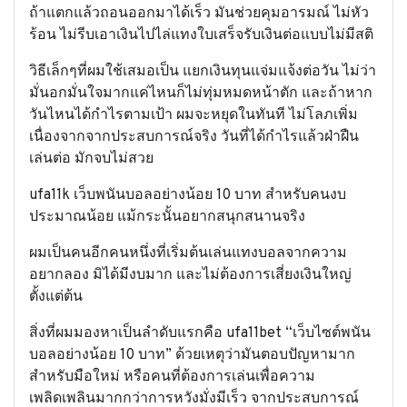
ถ้าแตกแล้วถอนออกมาได้เร็ว มันช่วยคุมอารมณ์ ไม่หัว
ร้อน ไม่รีบเอาเงินไปไล่แทงใบเสร็จรับเงินต่อแบบไม่มีสติ
วิธีเล็กๆที่ผมใช้เสมอเป็น แยกเงินทุนแจ่มแจ้งต่อวัน ไม่ว่า
มั่นอกมั่นใจมากแค่ไหนก็ไม่ทุ่มหมดหน้าตัก และถ้าหาก
วันไหนได้กำไรตามเป้า ผมจะหยุดในทันที ไม่โลภเพิ่ม
เนื่องจากจากประสบการณ์จริง วันที่ได้กำไรแล้วฝ่าฝืน
เล่นต่อ มักจบไม่สวย
ufa11k เว็บพนันบอลอย่างน้อย 10 บาท สำหรับคนงบ
ประมาณน้อย แม้กระนั้นอยากสนุกสนานจริง
ผมเป็นคนอีกคนหนึ่งที่เริ่มต้นเล่นแทงบอลจากความ
อยากลอง มิได้มีงบมาก และไม่ต้องการเสี่ยงเงินใหญ่
ตั้งแต่ต้น
สิ่งที่ผมมองหาเป็นลำดับแรกคือ ufa11bet “เว็บไซต์พนัน
บอลอย่างน้อย 10 บาท” ด้วยเหตุว่ามันตอบปัญหามาก
สำหรับมือใหม่ หรือคนที่ต้องการเล่นเพื่อความ
เพลิดเพลินมากกว่าการหวังมั่งมีเร็ว จากประสบการณ์