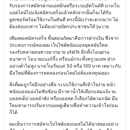
รับรองการสมัครผ่านแอดมินหรือระบบอัตโนมัติ บางเว็บ
แอดไลน์ไปแจ้งสมัครเสร็จแล้วหลังจากนั้นก็จะได้รับ
ยูสเซอร์พร้อมใช้งานในทันที ตรงนี้นับว่าสะดวกมาก ไม่
ต้องส่งเอกสาร ไม่ต้องถ่ายบัตรประชาชนให้วุ่นวาย
เพียงพอสมัครเสร็จ ขั้นตอนถัดมาคือการฝากเงิน ซึ่งจาก
ประสบการณ์ของผม เว็บไซต์พนันบอลยุคสมัยใหม่
รองรับหลายหนทางมากมาย
ufa11k
อีกทั้งโอนผ่าน
ธนาคาร โมบายแบงก์กิ้ง หรือแม้กระทั้งทรูวอเลท ฝาก
อย่างต่ำไม่สูง บางเว็บเริ่มแค่ 50 หรือ 100 บาท เหมาะกับ
มือใหม่ที่ต้องการทดลองก่อนโดยไม่ต้องลงทุนเยอะ
สิ่งที่ผมถูกใจอีกอย่างคือ ระบบใช้งานที่เข้าใจง่าย หน้า
พนันบอลมองไม่ซับซ้อน มีราคาน้ำให้เลือกแจ่มแจ้ง จะ
บอลสเต็ป บอลลำพัง หรือบอลสด ก็เลือกได้ตามถนัด มือ
ใหม่สามารถเริ่มจากบอลคู่เดียวเพื่อทำความเข้าใจก่อน
ก็ได้
ผมเห็นว่าการสมัครเว็บไซต์แทงบอลไม่ได้น่าสยองอย่าง