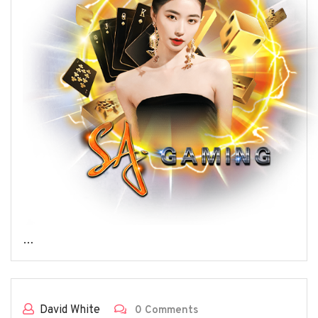
…
David White
0 Comments