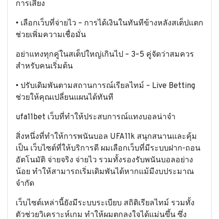
การเสี่ยง
• เลือกเว็บที่จ่ายไว – การได้เงินในทันทีข้างหลังสเต็ปแตก
ช่วยเพิ่มความเชื่อมั่น
อย่าแทงทุกคู่ในสเต็ปใหญ่เกินไป – 3–5 คู่จัดว่าสมควร
สำหรับคนเริ่มต้น
• ปรับเดิมพันตามสถานการณ์เรียลไทม์ – Live Betting
ช่วยให้คุณเปลี่ยนแผนได้ทันที
ufa11bet เว็บที่ทำให้ประสบการณ์แทงบอลน่าจำ
สิ่งหนึ่งที่ทำให้การพนันบอล UFA11k สนุกสนานและคุ้ม
เป็น เว็บไซต์ที่ให้บริการดี ผมเลือกเว็บที่มีระบบฝาก-ถอน
อัตโนมัติ จ่ายจริง จ่ายไว รวมทั้งรองรับพนันบอลอย่าง
น้อย ทำให้สามารถเริ่มเดิมพันได้หากแม้มีงบประมาณ
จำกัด
เว็บไซต์เหล่านี้ยังมีระบบระเบียบ สถิติเรียลไทม์ รวมทั้ง
ตัวช่วยวิเคราะห์เกม ทำให้ผมตกลงใจได้แม่นขึ้น ซึ่ง