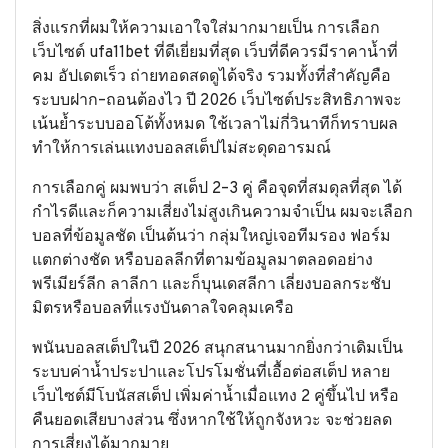
สิ่งแรกที่ผมให้ความเอาใจใส่มากมายเป็น การเลือก
เว็บไซต์ ufa11bet ที่ดีเยี่ยมที่สุด เว็บที่ดีควรมีราคาน้ำที่
คม อัปเดตเร็ว ถ่ายทอดสดดูได้จริง รวมทั้งที่สำคัญคือ
ระบบฝาก–ถอนต้องไว ปี 2026 เว็บไซต์ประสิทธิภาพจะ
เน้นย้ำระบบออโต้ทั้งหมด ใช้เวลาไม่กี่วินาทีก็ทราบผล
ทำให้การเล่นแทงบอลสเต็ปไม่สะดุดอารมณ์
การเลือกคู่ ผมพบว่า สเต็ป 2–3 คู่ คือจุดที่สมดุลที่สุด ได้
กำไรดีและก็ความเสี่ยงไม่สูงเกินความจำเป็น ผมจะเลือก
บอลที่ข้อมูลชัด เป็นต้นว่า กลุ่มใหญ่เจอทีมรอง ฟอร์ม
แตกต่างชัด หรือบอลลีกที่ตามข้อมูลมาตลอดอย่าง
พรีเมียร์ลีก ลาลีกา และก็บุนเดสลีกา เลี่ยงบอลกระชับ
มิตรหรือบอลที่แรงบันดาลใจคลุมเครือ
พนันบอลสเต็ปในปี 2026 สนุกสนานมากยิ่งกว่าเดิมเป็น
ระบบค่าน้ำประปาและโปรโมชั่นที่เอื้อต่อสเต็ป หลาย
เว็บไซต์มีโบนัสสเต็ป เพิ่มค่าน้ำเมื่อแทง 2 คู่ขึ้นไป หรือ
คืนยอดเสียบางส่วน ซึ่งหากใช้ให้ถูกจังหวะ จะช่วยลด
การเสี่ยงได้มากมาย