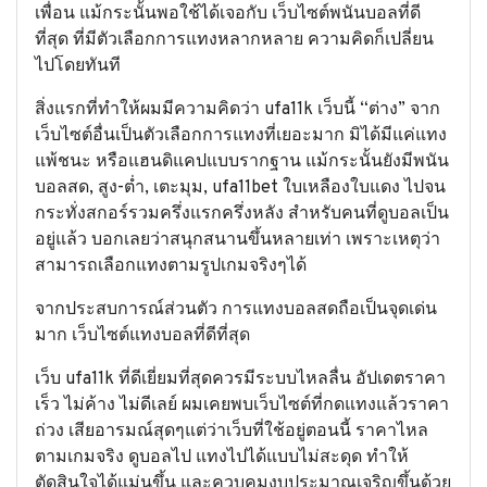
เพื่อน แม้กระนั้นพอใช้ได้เจอกับ เว็บไซต์พนันบอลที่ดี
ที่สุด ที่มีตัวเลือกการแทงหลากหลาย ความคิดก็เปลี่ยน
ไปโดยทันที
สิ่งแรกที่ทำให้ผมมีความคิดว่า ufa11k เว็บนี้ “ต่าง” จาก
เว็บไซต์อื่นเป็นตัวเลือกการแทงที่เยอะมาก มิได้มีแค่แทง
แพ้ชนะ หรือแฮนดิแคปแบบรากฐาน แม้กระนั้นยังมีพนัน
บอลสด, สูง-ต่ำ, เตะมุม,
ufa11bet
ใบเหลืองใบแดง ไปจน
กระทั่งสกอร์รวมครึ่งแรกครึ่งหลัง สำหรับคนที่ดูบอลเป็น
อยู่แล้ว บอกเลยว่าสนุกสนานขึ้นหลายเท่า เพราะเหตุว่า
สามารถเลือกแทงตามรูปเกมจริงๆได้
จากประสบการณ์ส่วนตัว การแทงบอลสดถือเป็นจุดเด่น
มาก เว็บไซต์แทงบอลที่ดีที่สุด
เว็บ ufa11k ที่ดีเยี่ยมที่สุดควรมีระบบไหลลื่น อัปเดตราคา
เร็ว ไม่ค้าง ไม่ดีเลย์ ผมเคยพบเว็บไซต์ที่กดแทงแล้วราคา
ถ่วง เสียอารมณ์สุดๆแต่ว่าเว็บที่ใช้อยู่ตอนนี้ ราคาไหล
ตามเกมจริง ดูบอลไป แทงไปได้แบบไม่สะดุด ทำให้
ตัดสินใจได้แม่นขึ้น และควบคุมงบประมาณเจริญขึ้นด้วย