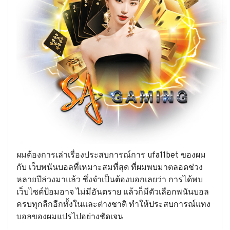
ผมต้องการเล่าเรื่องประสบการณ์การ ufa11bet ของผม
กับ เว็บพนันบอลที่เหมาะสมที่สุด ที่ผมพบมาตลอดช่วง
หลายปีล่วงมาแล้ว ซึ่งจำเป็นต้องบอกเลยว่า การได้พบ
เว็บไซต์ป้อมอาจ ไม่มีอันตราย แล้วก็มีตัวเลือกพนันบอล
ครบทุกลีกอีกทั้งในและต่างชาติ ทำให้ประสบการณ์แทง
บอลของผมแปรไปอย่างชัดเจน