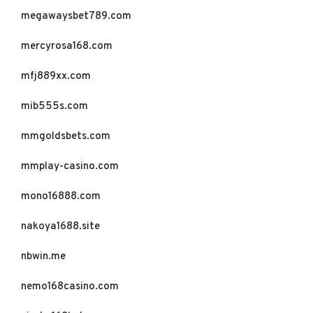
megawaysbet789.com
mercyrosa168.com
mfj889xx.com
mib555s.com
mmgoldsbets.com
mmplay-casino.com
mono16888.com
nakoya1688.site
nbwin.me
nemo168casino.com