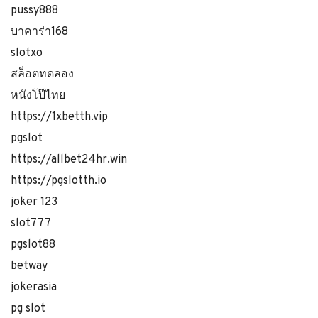
pussy888
บาคาร่า168
slotxo
สล็อตทดลอง
หนังโป๊ไทย
https://1xbetth.vip
pgslot
https://allbet24hr.win
https://pgslotth.io
joker 123
slot777
pgslot88
betway
jokerasia
pg slot