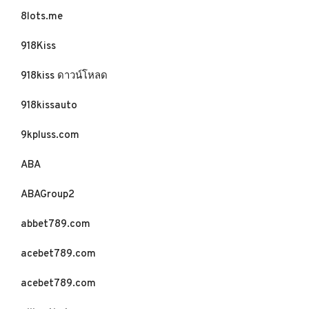
8lots.me
918Kiss
918kiss ดาวน์โหลด
918kissauto
9kpluss.com
ABA
ABAGroup2
abbet789.com
acebet789.com
acebet789.com