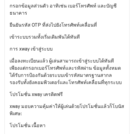
กรอกข้อมูลส่วนตัว อาทิเช่น เบอร์โทรศัพท์ และบัญชี
ธนาคาร
ยืนยันรหัส OTP ที่ส่งไปยังโทรศัพท์เคลื่อนที่
เข้าระบบรวมทั้งเริ่มเดิมพันได้ทันที
การ xway เข้าสู่ระบบ
เมื่อลงทะเบียนแล้ว ผู้เล่นสามารถเข้าสู่ระบบได้ทันที
เพียงแต่กรอกเบอร์โทรศัพท์และรหัสผ่าน ข้อมูลทั้งหมด
ได้รับการป้องกันด้วยระบบเข้ารหัสมาตรฐานสากล
รองรับทั้งยังคอมพิวเตอร์และโทรศัพท์เคลื่อนที่ทุกระบบ
โปรโมชั่น xway เครดิตฟรี
xway มอบความคุ้มค่าให้ผู้เล่นด้วยโปรโมชั่นแล้วก็โบนัส
พิเศษ:
โปรโมชั่น เนื้อหา