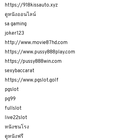
https://918kissauto.xyz
ดูหนังออนไลน์
sa gaming
joker123
http://www.movie87hd.com
https://www.pussy888play.com
https://pussy888win.com
sexybaccarat
https://www.pgslot.golf
pgslot
pg99
fullslot
live22slot
หนังชนโรง
ดูหนังฟรี