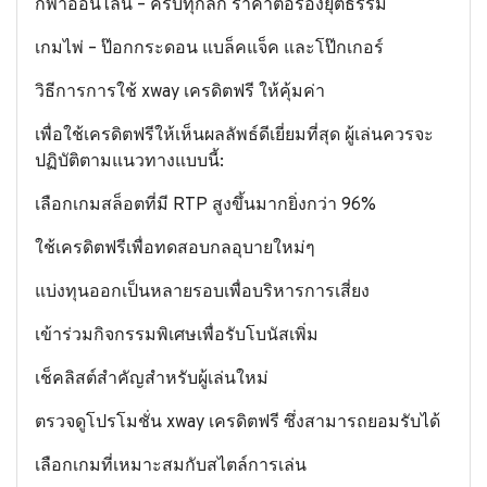
กีฬาออนไลน์ – ครบทุกลีก ราคาต่อรองยุติธรรม
เกมไพ่ – ป๊อกกระดอน แบล็คแจ็ค และโป๊กเกอร์
วิธีการการใช้
xway
เครดิตฟรี ให้คุ้มค่า
เพื่อใช้เครดิตฟรีให้เห็นผลลัพธ์ดีเยี่ยมที่สุด ผู้เล่นควรจะ
ปฏิบัติตามแนวทางแบบนี้:
เลือกเกมสล็อตที่มี RTP สูงขึ้นมากยิ่งกว่า 96%
ใช้เครดิตฟรีเพื่อทดสอบกลอุบายใหม่ๆ
แบ่งทุนออกเป็นหลายรอบเพื่อบริหารการเสี่ยง
เข้าร่วมกิจกรรมพิเศษเพื่อรับโบนัสเพิ่ม
เช็คลิสต์สำคัญสำหรับผู้เล่นใหม่
ตรวจดูโปรโมชั่น xway เครดิตฟรี ซึ่งสามารถยอมรับได้
เลือกเกมที่เหมาะสมกับสไตล์การเล่น