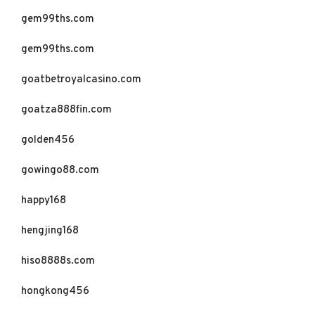
gem99ths.com
gem99ths.com
goatbetroyalcasino.com
goatza888fin.com
golden456
gowingo88.com
happy168
hengjing168
hiso8888s.com
hongkong456