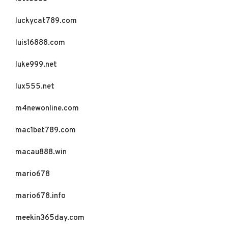
luckycat789.com
luis16888.com
luke999.net
lux555.net
m4newonline.com
mac1bet789.com
macau888.win
mario678
mario678.info
meekin365day.com