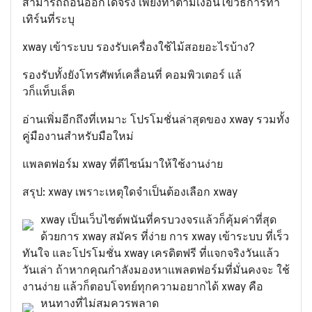
สามารถถอนออกได้จริง เพียงทำตามเงื่อนไขวิธีการทำ
เทิร์นที่ระบุ
xway เข้าระบบ รองรับเครื่องใช้ไม้สอยอะไรบ้าง?
รองรับทั้งยังโทรศัพท์เคลื่อนที่ คอมพิวเตอร์ แล้
วก็แท็บเล็ต
อ่านเพิ่มอีกถึงที่เหมาะ โปรโมชั่นล่าสุดของ xway รวมทั้ง
คู่มืองานสำหรับมือใหม่
แพลตฟอร์ม xway ที่ดีไซน์มาให้ใช้งานง่าย
สรุป:
xway
เพราะเหตุใดจำเป็นต้องเลือก xway
xway เป็นเว็บไซต์พนันที่ครบวงจรแล้วก็คุ้มค่าที่สุด
ด้วยการ xway สมัคร ที่ง่าย การ xway เข้าระบบ ที่เร็ว
ทันใจ และโปรโมชั่น xway เครดิตฟรี ที่แจกจริงวันแล้ว
วันเล่า ถ้าหากคุณกำลังมองหาแพลตฟอร์มที่มั่นคงจะ ใช้
งานง่าย แล้วก็ตอบโจทย์ทุกความอยากได้ xway คือ
หนทางที่ไม่สมควรพลาด