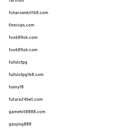
faro168
fcharoenkit168.com
finnivips.com
fox689ok.com
fox689ok.com
fullslotpg
fullslotpg168.com
funny18
future24bet.com
gamehit8888.com
gaojing888