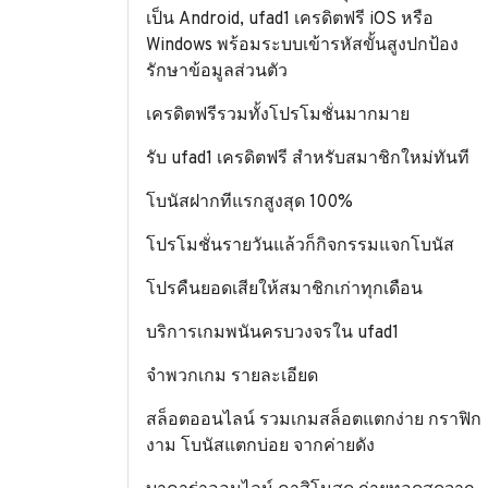
เป็น Android,
ufad1 เครดิตฟรี
iOS หรือ
Windows พร้อมระบบเข้ารหัสขั้นสูงปกป้อง
รักษาข้อมูลส่วนตัว
เครดิตฟรีรวมทั้งโปรโมชั่นมากมาย
รับ
ufad1 เครดิตฟรี
สำหรับสมาชิกใหม่ทันที
โบนัสฝากทีแรกสูงสุด 100%
โปรโมชั่นรายวันแล้วก็กิจกรรมแจกโบนัส
โปรคืนยอดเสียให้สมาชิกเก่าทุกเดือน
บริการเกมพนันครบวงจรใน ufad1
จำพวกเกม รายละเอียด
สล็อตออนไลน์ รวมเกมสล็อตแตกง่าย กราฟิก
งาม โบนัสแตกบ่อย จากค่ายดัง