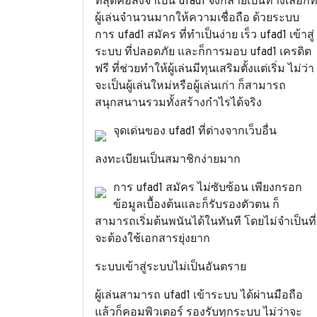
ที่สุดคือสิ่งจำเป็น ufad1 จึงกลายเป็นทางเลือกที
ผู้เล่นจำนวนมากให้ความเชื่อถือ ด้วยระบบ
การ
ufad1
สมัคร ที่ทำเป็นง่าย เร็ว ufad1 เข้าสู่
ระบบ ที่ปลอดภัย และก็การมอบ ufad1 เครดิต
ฟรี ที่ช่วยทำให้ผู้เล่นมีทุนเสริมตั้งแต่เริ่ม ไม่ว่า
จะเป็นผู้เล่นใหม่หรือผู้เล่นเก่า ก็สามารถ
สนุกสนานรวมทั้งสร้างกำไรได้จริง
จุดเด่นของ ufad1 ที่ต่างจากเว็บอื่น
ลงทะเบียนเป็นสมาชิกง่ายมาก
การ ufad1 สมัคร ไม่ซับซ้อน เพียงกรอก
ข้อมูลเบื้องต้นและก็รับรองตัวตน ก็
สามารถเริ่มต้นพนันได้ในทันที โดยไม่จำเป็นที่
จะต้องใช้เอกสารยุ่งยาก
ระบบเข้าสู่ระบบไม่เป็นอันตราย
ผู้เล่นสามารถ ufad1 เข้าระบบ ได้ผ่านมือถือ
แล้วก็คอมพิวเตอร์ รองรับทุกระบบ ไม่ว่าจะ