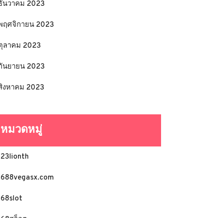
ธันวาคม 2023
พฤศจิกายน 2023
ตุลาคม 2023
กันยายน 2023
สิงหาคม 2023
หมวดหมู่
123lionth
1688vegasx.com
168slot