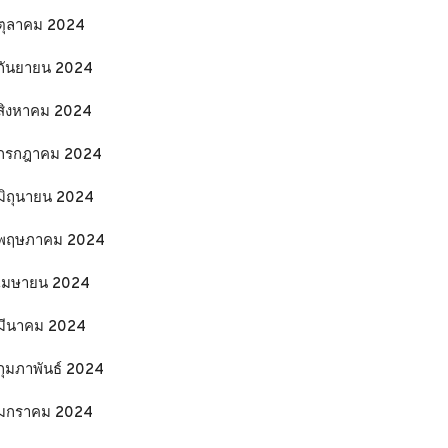
ตุลาคม 2024
กันยายน 2024
สิงหาคม 2024
กรกฎาคม 2024
มิถุนายน 2024
พฤษภาคม 2024
เมษายน 2024
มีนาคม 2024
กุมภาพันธ์ 2024
มกราคม 2024