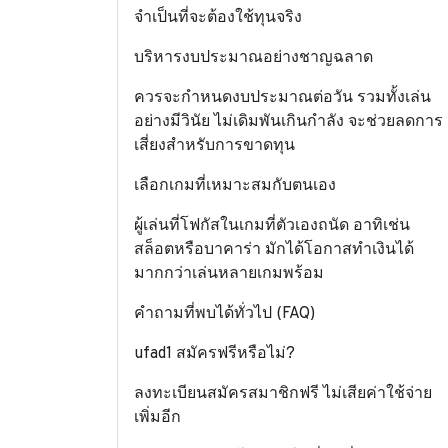
จำเป็นที่จะต้องใช้ทุนจริง
บริหารงบประมาณอย่างชาญฉลาด
ควรจะกำหนดงบประมาณต่อวัน รวมทั้งเล่น
อย่างมีวินัย ไม่เดิมพันเกินกำลัง จะช่วยลดการ
เสี่ยงสำหรับการขาดทุน
เลือกเกมที่เหมาะสมกับตนเอง
ผู้เล่นที่โฟกัสในเกมที่ตัวเองถนัด อาทิเช่น
สล็อตหรือบาคาร่า มักได้โอกาสทำเงินได้
มากกว่าเล่นหลายเกมพร้อม
คำถามที่พบได้ทั่วไป (FAQ)
ufad1 สมัครฟรีหรือไม่?
ลงทะเบียนสมัครสมาชิกฟรี ไม่เสียค่าใช้จ่าย
เพิ่มอีก