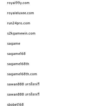
royal99y.com
royaleluxee.com
run24pro.com
s2kgamewin.com
sagame
sagame168
sagame168th
sagame168th.com
sawan888 เครดิตฟรี
sawan888 เครดิตฟรี
sbobet168