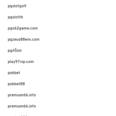
pgslotgolf
pgslotth
pgx62game.com
pgzeus88win.com
pgสล็อต
play97vip.com
pokbet
pokbet88
premium66.info
premium66.info