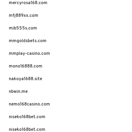
mercyrosa168.com
mfj889xx.com
mib555s.com
mmgoldsbets.com
mmplay-casino.com
mono16888.com
nakoya1688.site
nbwin.me
nemo168casino.com
niseko168bet.com
niseko168bet.com