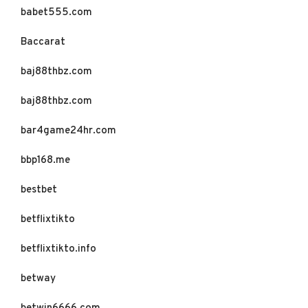
babet555.com
Baccarat
baj88thbz.com
baj88thbz.com
bar4game24hr.com
bbp168.me
bestbet
betflixtikto
betflixtikto.info
betway