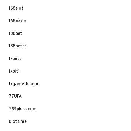
168slot
168สล็อต
188bet
188betth
1xbetth
1xbit1
1xgameth.com
77UFA
789pluss.com
8lots.me