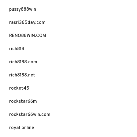
pussy888win
rasri365day.com
RENO88WIN.COM
rich818
rich8188.com
rich8188.net
rocket45
rockstar66m
rockstar66win.com
royal online