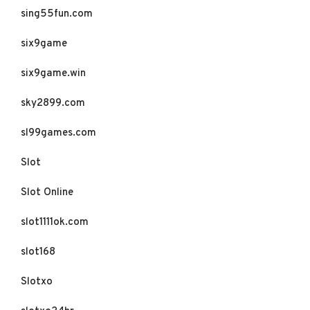
sing55fun.com
six9game
six9game.win
sky2899.com
sl99games.com
Slot
Slot Online
slot1111ok.com
slot168
Slotxo