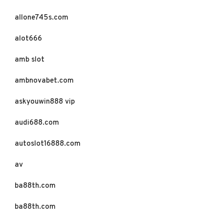
allone745s.com
alot666
amb slot
ambnovabet.com
askyouwin888 vip
audi688.com
autoslot16888.com
av
ba88th.com
ba88th.com