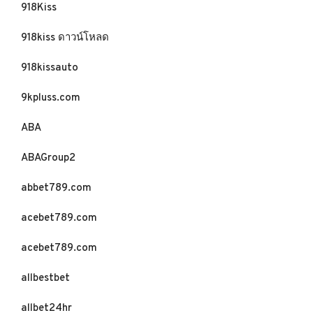
918Kiss
918kiss ดาวน์โหลด
918kissauto
9kpluss.com
ABA
ABAGroup2
abbet789.com
acebet789.com
acebet789.com
allbestbet
allbet24hr