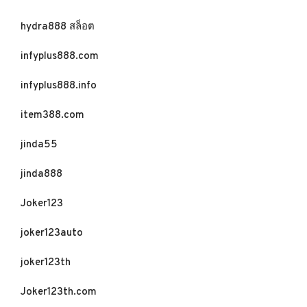
hydra888 สล็อต
infyplus888.com
infyplus888.info
item388.com
jinda55
jinda888
Joker123
joker123auto
joker123th
Joker123th.com