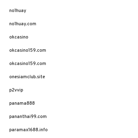
no1huay
no1huay.com
okcasino
okcasino159.com
okcasino159.com
onesiamclub.site
p2vvip
panama888
pananthai99.com
paramax1688.info