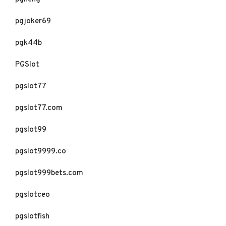
pgjoker69
pgk44b
PGSlot
pgslot77
pgslot77.com
pgslot99
pgslot9999.co
pgslot999bets.com
pgslotceo
pgslotfish