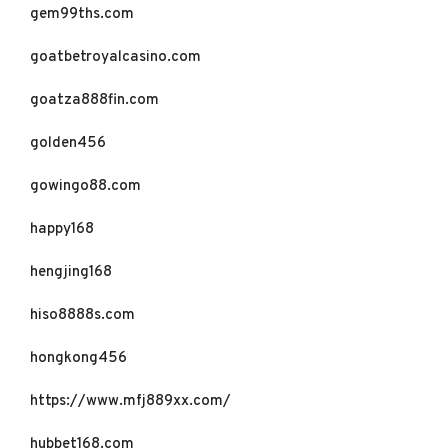
gem99ths.com
goatbetroyalcasino.com
goatza888fin.com
golden456
gowingo88.com
happy168
hengjing168
hiso8888s.com
hongkong456
https://www.mfj889xx.com/
hubbet168.com