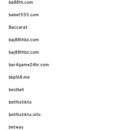
ba88th.com
babet555.com
Baccarat
baj88thbz.com
baj88thbz.com
bar4game24hr.com
bbp168.me
bestbet
betflixtikto
betflixtikto.info
betway