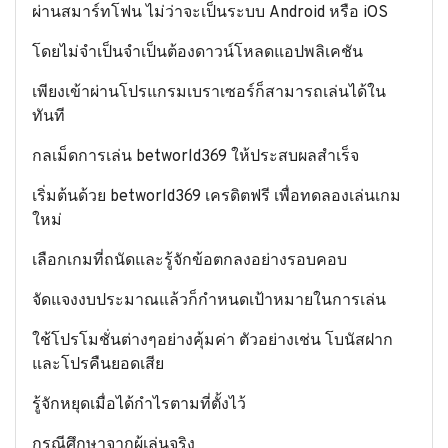
ผ่านสมาร์ทโฟน ไม่ว่าจะเป็นระบบ Android หรือ iOS
โดยไม่จำเป็นจำเป็นต้องดาวน์โหลดแอปพลิเคชัน
เพียงเข้าผ่านโปรแกรมเบราเซอร์ก็สามารถเล่นได้ใน
ทันที
กลเม็ดการเล่น betworld369 ให้ประสบผลสำเร็จ
เริ่มต้นด้วย betworld369 เครดิตฟรี เพื่อทดลองเล่นเกม
ใหม่
เลือกเกมที่ถนัดและรู้จักข้อตกลงอย่างรอบคอบ
จัดแจงงบประมาณแล้วก็กำหนดเป้าหมายในการเล่น
ใช้โปรโมชั่นต่างๆอย่างคุ้มค่า ตัวอย่างเช่น โบนัสฝาก
และโปรคืนยอดเสีย
รู้จักหยุดเมื่อได้กำไรตามที่ตั้งไว้
กรณีศึกษาจากผู้เล่นจริง