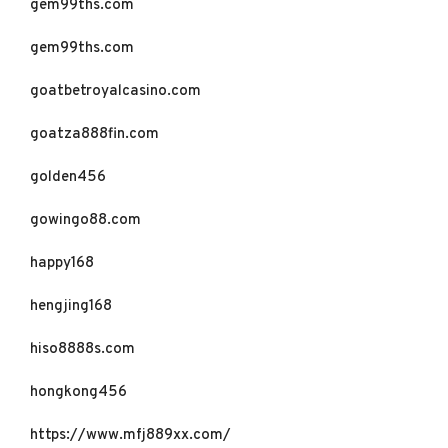
gem99ths.com
gem99ths.com
goatbetroyalcasino.com
goatza888fin.com
golden456
gowingo88.com
happy168
hengjing168
hiso8888s.com
hongkong456
https://www.mfj889xx.com/