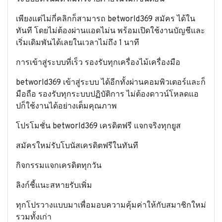
เพียงแต่ไม่กี่คลิกก็สามารถ betworld369 สมัคร ได้ใน
ทันที โดยไม่ต้องผ่านแอดไม่น พร้อมเปิดใช้งานบัญชีและ
เริ่มเดิมพันได้เลยในเวลาไม่ถึง 1 นาที
การเข้าสู่ระบบที่เร็ว รองรับทุกเครื่องไม้เครื่องมือ
betworld369 เข้าสู่ระบบ ได้อีกทั้งผ่านคอมพิวเตอร์และก็
มือถือ รองรับทุกระบบปฏิบัติการ ไม่ต้องดาวน์โหลดแอ
ปก็ใช้งานได้อย่างเต็มคุณภาพ
โปรโมชั่น betworld369 เครดิตฟรี แจกจริงทุกยูส
สมัครใหม่รับโบนัสเครดิตฟรีในทันที
กิจกรรมแจกเครดิตทุกวัน
ลิงก์ชี้แนะสหายรับเพิ่ม
ทุกโปรวางแบบมาเพื่อมอบความคุ้มค่าให้กับสมาชิกใหม่
รวมทั้งเก่า