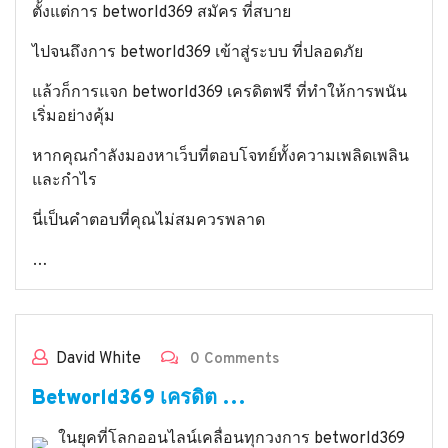
ตั้งแต่การ betworld369 สมัคร ที่สบาย
ไปจนถึงการ
betworld369 เข้าสู่ระบบ
ที่ปลอดภัย
แล้วก็การแจก betworld369 เครดิตฟรี ที่ทำให้การพนัน
เริ่มอย่างคุ้ม
หากคุณกำลังมองหาเว็บที่ตอบโจทย์ทั้งความเพลิดเพลิน
และกำไร
นี่เป็นคำตอบที่คุณไม่สมควรพลาด
…
David White
0 Comments
Betworld369 เครดิต …
ในยุคที่โลกออนไลน์เคลื่อนทุกวงการ
betworld369