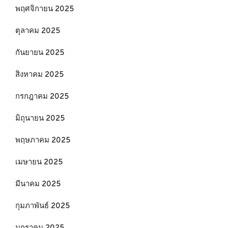
พฤศจิกายน 2025
ตุลาคม 2025
กันยายน 2025
สิงหาคม 2025
กรกฎาคม 2025
มิถุนายน 2025
พฤษภาคม 2025
เมษายน 2025
มีนาคม 2025
กุมภาพันธ์ 2025