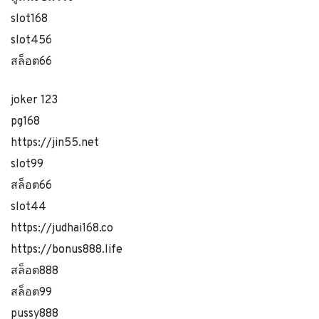
slot168
slot456
สล็อต66
joker 123
pg168
https://jin55.net
slot99
สล็อต66
slot44
https://judhai168.co
https://bonus888.life
สล็อต888
สล็อต99
pussy888