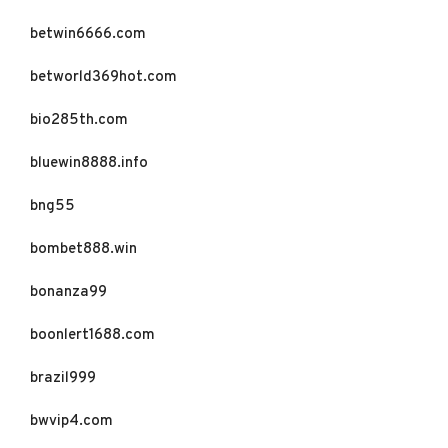
betwin6666.com
betworld369hot.com
bio285th.com
bluewin8888.info
bng55
bombet888.win
bonanza99
boonlert1688.com
brazil999
bwvip4.com