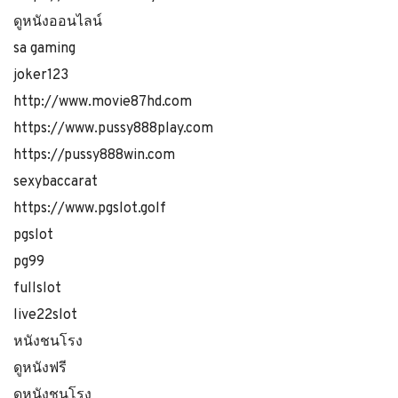
ดูหนังออนไลน์
sa gaming
joker123
http://www.movie87hd.com
https://www.pussy888play.com
https://pussy888win.com
sexybaccarat
https://www.pgslot.golf
pgslot
pg99
fullslot
live22slot
หนังชนโรง
ดูหนังฟรี
ดูหนังชนโรง