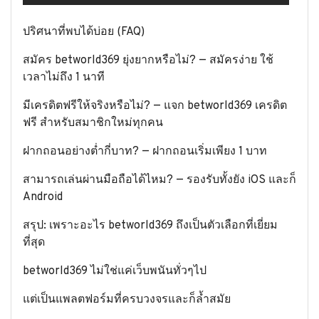
ปริศนาที่พบได้บ่อย (FAQ)
สมัคร betworld369 ยุ่งยากหรือไม่? — สมัครง่าย ใช้
เวลาไม่ถึง 1 นาที
มีเครดิตฟรีให้จริงหรือไม่? — แจก betworld369 เครดิต
ฟรี สำหรับสมาชิกใหม่ทุกคน
ฝากถอนอย่างต่ำกี่บาท? — ฝากถอนเริ่มเพียง 1 บาท
สามารถเล่นผ่านมือถือได้ไหม? — รองรับทั้งยัง iOS และก็
Android
สรุป: เพราะอะไร betworld369 ถึงเป็นตัวเลือกที่เยี่ยม
ที่สุด
betworld369 ไม่ใช่แค่เว็บพนันทั่วๆไป
แต่เป็นแพลตฟอร์มที่ครบวงจรและก็ล้ำสมัย