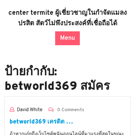
Skip
to
center termite ผู้เชี่ยวชาญในกำจัดแมลง
content
ปรสิต สัตว์ไม่พึงประสงค์ที่เชื่อถือได้
Menu
ป้ายกำกับ:
betworld369 สมัคร
David White
0 Comments
betworld369 เครดิต …
ถ้าหากเอ๋ยถึงเว็บไซต์พนันออนไลน์ที่มาแรงที่สุดในขณะ