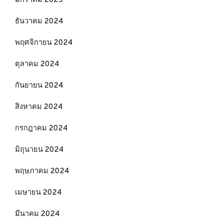
มกราคม 2025
ธันวาคม 2024
พฤศจิกายน 2024
ตุลาคม 2024
กันยายน 2024
สิงหาคม 2024
กรกฎาคม 2024
มิถุนายน 2024
พฤษภาคม 2024
เมษายน 2024
มีนาคม 2024