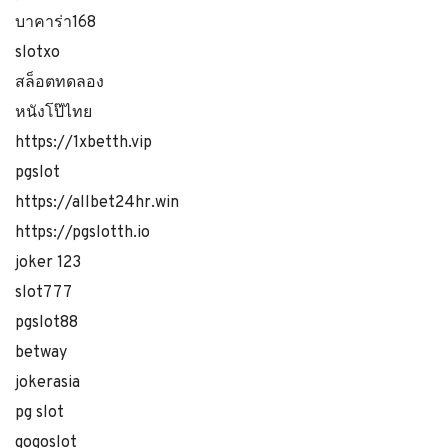
บาคาร่า168
slotxo
สล็อตทดลอง
หนังโป๊ไทย
https://1xbetth.vip
pgslot
https://allbet24hr.win
https://pgslotth.io
joker 123
slot777
pgslot88
betway
jokerasia
pg slot
gogoslot