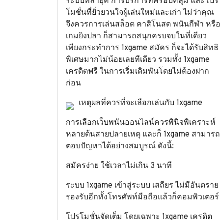
ระบบที่ล้ำยุค การบริการที่ครอบคลุม และโปร
โมชั่นที่ยั่วยวนใจผู้เล่นใหม่และเก่า ไม่ว่าคุณ
จึงควรการเล่นสล็อต คาสิโนสด พนันกีฬา หรื
เกมยิงปลา ก็สามารถสนุกครบจบในที่เดียว
เพียงกระทำการ 1xgame สมัคร ก็จะได้รับสิทธิ
พิเศษมากไม่น้อยเลยทีเดียว รวมทั้ง 1xgame
เครดิตฟรี ในการเริ่มเดิมพันโดยไม่ต้องฝาก
ก่อน
เหตุผลที่ควรที่จะเลือกเล่นกับ 1xgame
การเลือกเว็บพนันออนไลน์ควรพินิจพิเคราะห์
หลายต้นสายปลายเหตุ และก็ 1xgame สามารถ
ตอบปัญหาได้อย่างสมบูรณ์ ดังนี้:
สมัครง่าย ใช้เวลาไม่เกิน 3 นาที
ระบบ 1xgame เข้าสู่ระบบ เสถียร ไม่มีอันตราย
รองรับอีกทั้งโทรศัพท์มือถือแล้วก็คอมพิวเตอร์
โปรโมชั่นจัดเต็ม โดยเฉพาะ 1xgame เครดิต