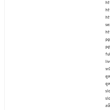
ht
ht
อ
ht
se
ht
pg
pg
fu
li
หน
ดู
ดู
sl
sl
สล