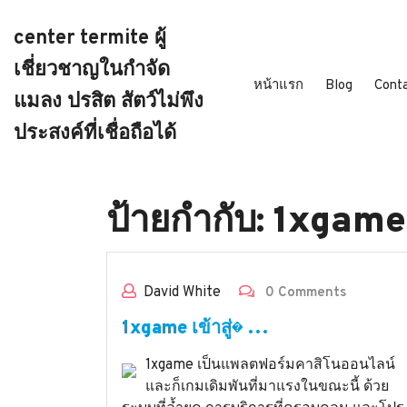
Skip
to
center termite ผู้
content
เชี่ยวชาญในกำจัด
หน้าแรก
Blog
Cont
แมลง ปรสิต สัตว์ไม่พึง
ประสงค์ที่เชื่อถือได้
ป้ายกำกับ:
1xgame 
David White
0 Comments
1xgame เข้าสู่� …
1xgame เป็นแพลตฟอร์มคาสิโนออนไลน์
และก็เกมเดิมพันที่มาแรงในขณะนี้ ด้วย