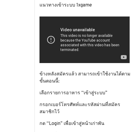
แนวทางเข้าระบบ 1xgame
ข้างหลังสมัครแล้ว สามารถเข้าใช้งานได้ตาม
ขั้นตอนนี้:
เลือกรายการอาหาร “เข้าสู่ระบบ”
กรอกเบอร์โทรศัพท์และรหัสผ่านที่สมัคร
สมาชิกไว้
กด “Login” เพื่อเข้าสู่หน้าเก่าพัน