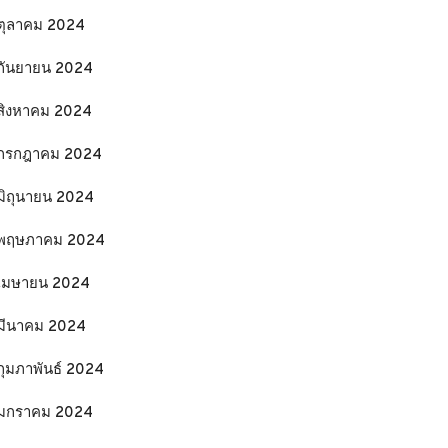
ตุลาคม 2024
กันยายน 2024
สิงหาคม 2024
กรกฎาคม 2024
มิถุนายน 2024
พฤษภาคม 2024
เมษายน 2024
มีนาคม 2024
กุมภาพันธ์ 2024
มกราคม 2024