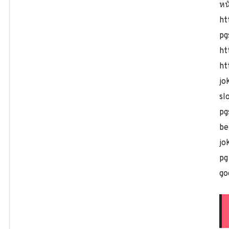
หน
ht
pg
ht
ht
jo
sl
pg
be
jo
pg
go