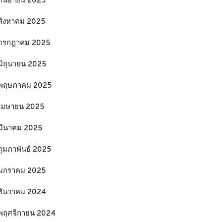
กันยายน 2025
สิงหาคม 2025
กรกฎาคม 2025
มิถุนายน 2025
พฤษภาคม 2025
เมษายน 2025
มีนาคม 2025
กุมภาพันธ์ 2025
มกราคม 2025
ธันวาคม 2024
พฤศจิกายน 2024