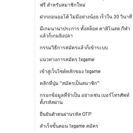
ฟรี สำหรับสมาชิกใหม่
ฝากถอนออโต้ ไม่มีอย่างน้อย เร็วใน 30 วินาที
มีเกมนานาประการ ทั้งสล็อต คาสิโนสด กีฬา
แล้วก็เกมยิงปลา
กรรมวิธีการสมัครแล้วก็เข้าระบบ
แนวทางการสมัคร 1xgame
เข้าสู่เว็บไซต์หลักของ 1xgame
คลิกที่ปุ่ม “สมัครเป็นสมาชิก”
กรอกข้อมูลที่จำเป็น อย่างเช่น เบอร์โทรศัพท์
ตั้งรหัสผ่าน
ยืนยันตัวตนผ่านรหัส OTP
สำเร็จขั้นตอน 1xgame สมัคร