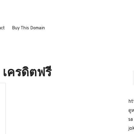
act
Buy This Domain
เครดิตฟรี
ht
ดู
sa
jo