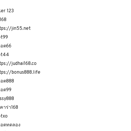
ker 123
168
tps://jin55.net
ot99
็อต66
ot44
tps://judhai168.co
tps://bonus888.life
็อต888
็อต99
ssy888
คาร่า168
otxo
็อตทดลอง