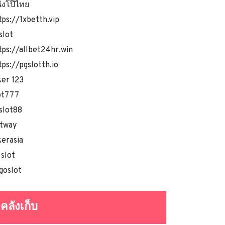
ังโป๊ไทย
tps://1xbetth.vip
slot
tps://allbet24hr.win
tps://pgslotth.io
ker 123
ot777
slot88
tway
kerasia
 slot
goslot
คลังเก็บ