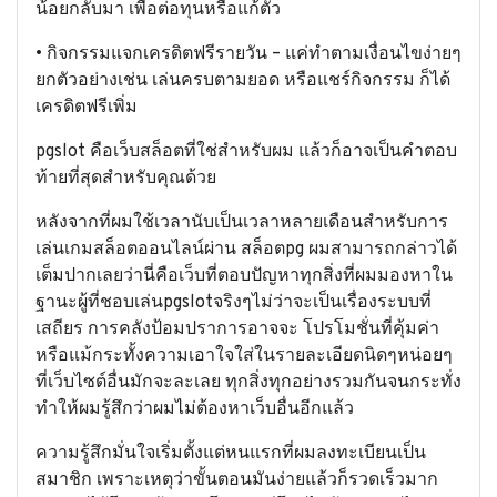
น้อยกลับมา เพื่อต่อทุนหรือแก้ตัว
• กิจกรรมแจกเครดิตฟรีรายวัน – แค่ทำตามเงื่อนไขง่ายๆ
ยกตัวอย่างเช่น เล่นครบตามยอด หรือแชร์กิจกรรม ก็ได้
เครดิตฟรีเพิ่ม
pgslot คือเว็บสล็อตที่ใช่สำหรับผม แล้วก็อาจเป็นคำตอบ
ท้ายที่สุดสำหรับคุณด้วย
หลังจากที่ผมใช้เวลานับเป็นเวลาหลายเดือนสำหรับการ
เล่นเกมสล็อตออนไลน์ผ่าน สล็อตpg ผมสามารถกล่าวได้
เต็มปากเลยว่านี่คือเว็บที่ตอบปัญหาทุกสิ่งที่ผมมองหาใน
ฐานะผู้ที่ชอบเล่นpgslotจริงๆไม่ว่าจะเป็นเรื่องระบบที่
เสถียร การคลังป้อมปราการอาจจะ โปรโมชั่นที่คุ้มค่า
หรือแม้กระทั้งความเอาใจใส่ในรายละเอียดนิดๆหน่อยๆ
ที่เว็บไซต์อื่นมักจะละเลย ทุกสิ่งทุกอย่างรวมกันจนกระทั่ง
ทำให้ผมรู้สึกว่าผมไม่ต้องหาเว็บอื่นอีกแล้ว
ความรู้สึกมั่นใจเริ่มตั้งแต่หนแรกที่ผมลงทะเบียนเป็น
สมาชิก เพราะเหตุว่าขั้นตอนมันง่ายแล้วก็รวดเร็วมาก