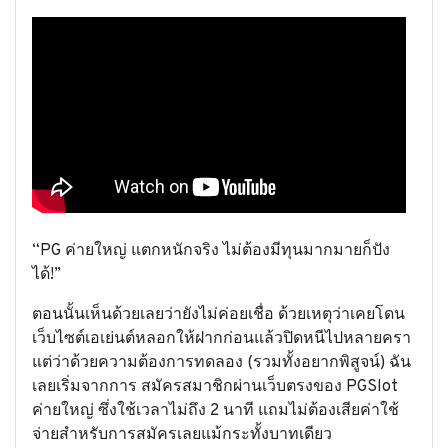
“PG ค่ายใหญ่ แตกหนักจริง ไม่ต้องมีทุนมากมายก็ปัง
ได้!”
ตอนนั้นเห็นด้วยเลยว่ายังไม่ค่อยเชื่อ ด้วยเหตุว่าเคยโดน
เว็บไซต์เอเย่นต์หลอกให้ฝากก่อนแล้วปิดหนีไปหลายครา
แต่ว่าด้วยความต้องการทดลอง (รวมทั้งอยากพิสูจน์) ฉัน
เลยเริ่มจากการ สมัครสมาชิกผ่านเว็บตรงของ PGSlot
ค่ายใหญ่ ซึ่งใช้เวลาไม่ถึง 2 นาที แถมไม่ต้องเสียค่าใช้
จ่ายสำหรับการสมัครเลยแม้กระทั้งบาทเดียว