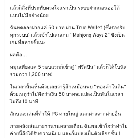
แล้วก็สิ่งที่ประทับดวงใจแรกเป็น ระบบฝากถอนออโต้
แบบไม่มีอย่างน้อย
ฉันทดลองฝากแค่ 50 บาท ผ่าน True Wallet (ซึ่งรองรับ
ทุกระบบ) แล้วเข้าไปเล่นเกม “Mahjong Ways 2” ซึ่งเป็น
เกมที่สหายชี้แนะ
ผลคือ…
หมุนเพียงแค่ 5 รอบแรกก็เข้าสู่ “ฟรีสปิน” แล้วก็ได้โบนัส
รวมกว่า 1,200 บาท!
ในเวลานั้นเห็นด้วยเลยว่ารู้สึกเหมือนพบ “ทองคำในดิน”
ด้วยเหตุว่าไม่คิดว่าเงิน 50 บาทจะแปลงเป็นพันในเวลา
ไม่ถึง 10 นาที
ลักษณะเด่นที่ทำให้ PG ค่ายใหญ่ แตกต่างจากค่ายอื่น
ภายหลังเล่นมายาวนานหลายเดือน ฉันพอเข้าใจว่าทำไม
ค่ายนี้ถึงได้รับความนิยม และก็แปลงเป็นตัวเลือกชั้น 1