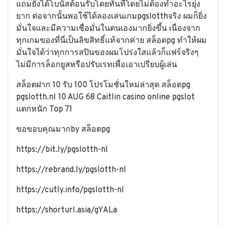
แถมยังได้โบนัสต้อนรับโดยทันทีโดยไม่ต้องทำอะไรยุ่ง
ยาก ต่อจากนั้นพอใช้ได้ลองเล่นเกมpgslotthจริง ผมก็ยิ่ง
มั่นใจและมีความเชื่อมั่นในตนเองมากยิ่งขึ้น เนื่องจาก
ทุกเกมของที่นี่เป็นลิขสิทธิ์แท้จากค่าย สล็อตpg ทำให้ผม
มั่นใจได้ว่าทุกการสปินของผมโปร่งใสแล้วก็แฟร์จริงๆ
ไม่มีการล็อกยูสหรือปรับเรทเพื่อเอาเปรียบผู้เล่น
สล็อตฝาก 10 รับ 100 โปรโมชั่นใหม่ล่าสุด สล็อตpg
pgslotth.nl 10 AUG 68 Caitlin casino online pgslot
แตกหนัก Top 71
ขอขอบคุณมากby
สล็อตpg
https://bit.ly/pgslotth-nl
https://rebrand.ly/pgslotth-nl
https://cutly.info/pgslotth-nl
https://shorturl.asia/gYALa