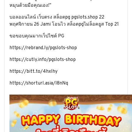
หมุนด้วยมือคุณเอง!”
บอลออนไลน์ เว็บตรง สล็อตpg pgslots.shop 22
พฤศจิกายน 26 Jami โอนไว สล็อตpgไม่ล็อคยูส Top 21
ขอขอบคุณมากเว็ปไซต์
PG
https://rebrand.ly/pgslots-shop
https://cutly.info/pgslots-shop
https://bitt.to/4hxlhy
https://shorturl.asia/I8nNq