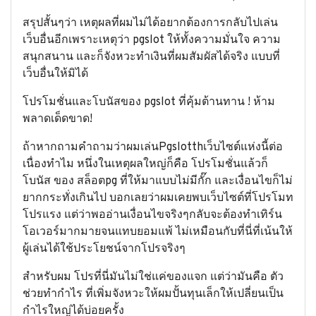
สรุปสั้นๆว่า เหตุผลที่ผมไม่ได้อยากต้องการกลับไปเล่น
เว็บอื่นอีกเพราะเหตุว่า pgslot ให้ทั้งความมั่นใจ ความ
สนุกสนาน และก็จังหวะทำเงินที่ผมสัมผัสได้จริง แบบที่
เว็บอื่นให้มิได้
โปรโมชั่นและโบนัสของ pgslot ที่คุ้มต้านทาน ! ห้าม
พลาดเด็ดขาด!
ถ้าหากถามคำถามว่าผมเล่นPgslotthเว็บไซต์แห่งนี้ต่อ
เนื่องทำไม หนึ่งในเหตุผลใหญ่ก็คือ โปรโมชั่นแล้วก็
โบนัส ของ สล็อตpg ที่ให้มาแบบไม่มีกั๊ก และเงื่อนไขก็ไม่
ยากกระทั่งเกินไป บอกเลยว่าผมเคยพบเว็บไซต์ที่โปรโมท
โปรแรง แต่ว่าพออ่านเงื่อนไขจริงๆกลับจะต้องทำเทิร์น
โอเวอร์มากมายจนแทบยอมแพ้ ไม่เหมือนกับที่นี่ที่เน้นให้
ผู้เล่นได้ใช้ประโยชน์จากโปรจริงๆ
สำหรับผม โปรที่นี่มันไม่ใช่แค่ของแจก แต่ว่ามันคือ ตัว
ช่วยทำกำไร ที่เพิ่มจังหวะให้ผมปั้นทุนเล็กให้เปลี่ยนเป็น
กำไรใหญ่ได้บ่อยครั้ง