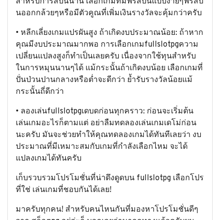
สำหรับการสปินนาน เลือกเกมที่มีฟรีสปินแบบง่ายๆฟรีสปิ
นออกกล้วยๆหรือมีตัวคูณที่เพิ่มเงินรางวัลจะคุ้มกว่าครับ
• หลีกเลี่ยงเกมแปรผันสูง ถ้าเกิดงบประมาณน้อย: ถ้าหาก
คุณมีงบประมาณมากพอ การเลือกเกมfullslotpgความ
เปลี่ยนแปลงสูงก็ทำเป็นเลยครับ เนื่องจากใช้ทุนสำหรับ
ในการหมุนนานๆได้ แม้กระนั้นถ้าเกิดงบน้อย เลือกเกมที่
ปั่นป่วนปานกลางหรือต่ำจะดีกว่า ย้ำรับรางวัลน้อยแม้
กระนั้นถี่ดีกว่า
• ลองเล่นfullslotpgเดบดก่อนทุกคราว: ก่อนจะเริ่มต้น
เล่นเกมอะไรก็ตามแต่ อย่าลืมทดลองเล่นเกมเดโม่ก่อน
นะครับ มันจะช่วยทำให้คุณทดลองเกมได้ทันทีเลยว่า งบ
ประมาณที่มีเหมาะสมกับเกมที่กำลังเลือกไหม จะได้
แปลงเกมได้ทันครับ
เก็บรวบรวมโปรโมชั่นที่น่าดึงดูดบน fullslotpg เลือกโปร
ที่ใช่ เล่นเกมที่ชอบกันได้เลย!
มาครับทุกคน! สำหรับคนไหนกันที่มองหาโปรโมชั่นดีๆ