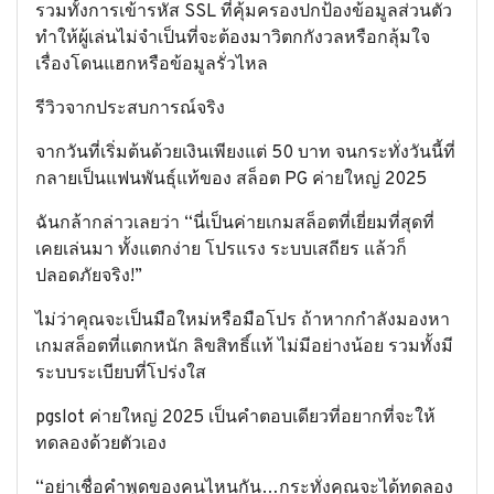
รวมทั้งการเข้ารหัส SSL ที่คุ้มครองปกป้องข้อมูลส่วนตัว
ทำให้ผู้เล่นไม่จำเป็นที่จะต้องมาวิตกกังวลหรือกลุ้มใจ
เรื่องโดนแฮกหรือข้อมูลรั่วไหล
รีวิวจากประสบการณ์จริง
จากวันที่เริ่มต้นด้วยเงินเพียงแต่ 50 บาท จนกระทั่งวันนี้ที่
กลายเป็นแฟนพันธุ์แท้ของ สล็อต PG ค่ายใหญ่ 2025
ฉันกล้ากล่าวเลยว่า “นี่เป็นค่ายเกมสล็อตที่เยี่ยมที่สุดที่
เคยเล่นมา ทั้งแตกง่าย โปรแรง ระบบเสถียร แล้วก็
ปลอดภัยจริง!”
ไม่ว่าคุณจะเป็นมือใหม่หรือมือโปร ถ้าหากกำลังมองหา
เกมสล็อตที่แตกหนัก ลิขสิทธิ์แท้ ไม่มีอย่างน้อย รวมทั้งมี
ระบบระเบียบที่โปร่งใส
pgslot
ค่ายใหญ่ 2025 เป็นคำตอบเดียวที่อยากที่จะให้
ทดลองด้วยตัวเอง
“อย่าเชื่อคำพูดของคนไหนกัน…กระทั่งคุณจะได้ทดลอง