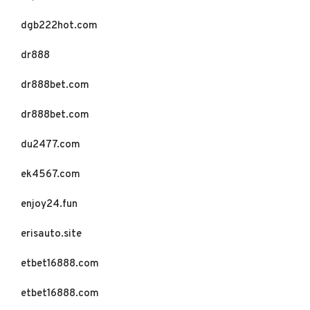
dgb222hot.com
dr888
dr888bet.com
dr888bet.com
du2477.com
ek4567.com
enjoy24.fun
erisauto.site
etbet16888.com
etbet16888.com