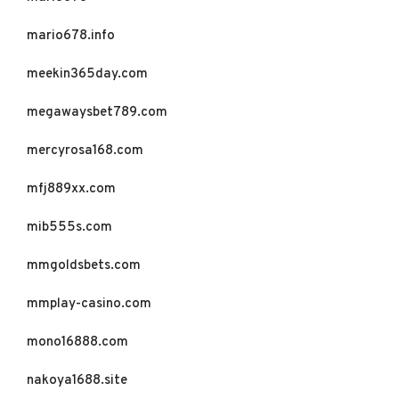
mario678.info
meekin365day.com
megawaysbet789.com
mercyrosa168.com
mfj889xx.com
mib555s.com
mmgoldsbets.com
mmplay-casino.com
mono16888.com
nakoya1688.site