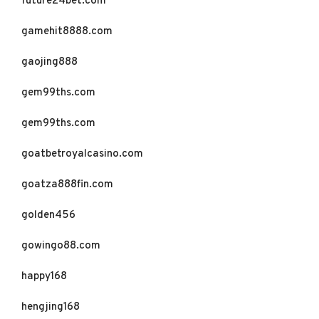
future24bet.com
gamehit8888.com
gaojing888
gem99ths.com
gem99ths.com
goatbetroyalcasino.com
goatza888fin.com
golden456
gowingo88.com
happy168
hengjing168