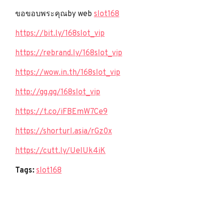
ขอขอบพระคุณby web
slot168
https://bit.ly/168slot_vip
https://rebrand.ly/168slot_vip
https://wow.in.th/168slot_vip
http://gg.gg/168slot_vip
https://t.co/iFBEmW7Ce9
https://shorturl.asia/rGz0x
https://cutt.ly/UeIUk4iK
Tags:
slot168