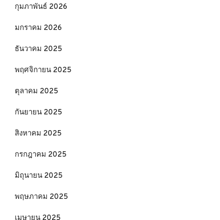
กุมภาพันธ์ 2026
มกราคม 2026
ธันวาคม 2025
พฤศจิกายน 2025
ตุลาคม 2025
กันยายน 2025
สิงหาคม 2025
กรกฎาคม 2025
มิถุนายน 2025
พฤษภาคม 2025
เมษายน 2025