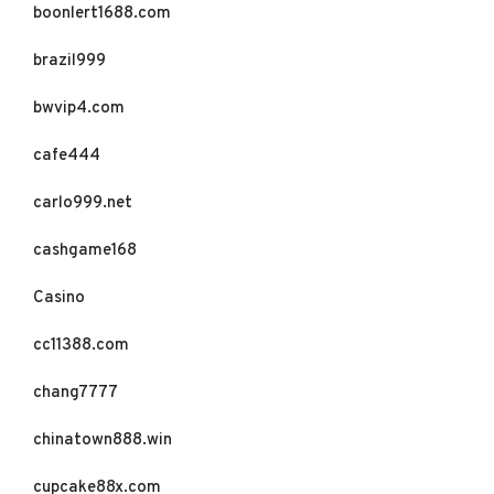
boonlert1688.com
brazil999
bwvip4.com
cafe444
carlo999.net
cashgame168
Casino
cc11388.com
chang7777
chinatown888.win
cupcake88x.com