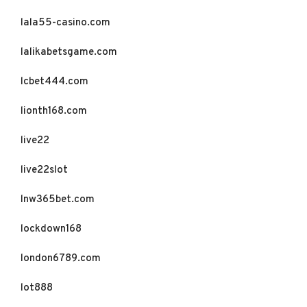
lala55-casino.com
lalikabetsgame.com
lcbet444.com
lionth168.com
live22
live22slot
lnw365bet.com
lockdown168
london6789.com
lot888