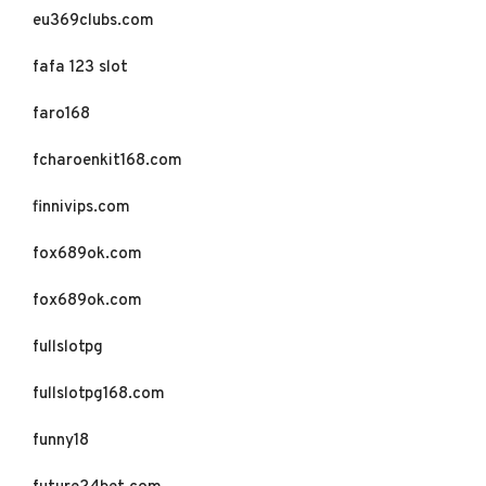
eu369clubs.com
fafa 123 slot
faro168
fcharoenkit168.com
finnivips.com
fox689ok.com
fox689ok.com
fullslotpg
fullslotpg168.com
funny18