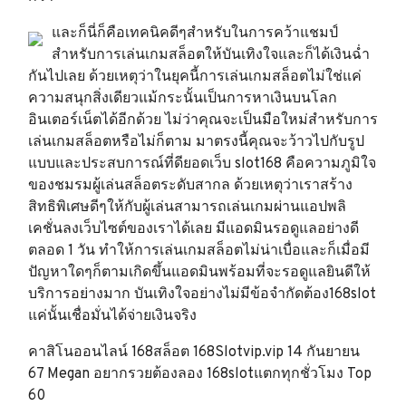
และก็นี่ก็คือเทคนิคดีๆสำหรับในการคว้าแชมป์
สำหรับการเล่นเกมสล็อตให้บันเทิงใจและก็ได้เงินฉ่ำ
กันไปเลย ด้วยเหตุว่าในยุคนี้การเล่นเกมสล็อตไม่ใช่แค่
ความสนุกสิ่งเดียวแม้กระนั้นเป็นการหาเงินบนโลก
อินเตอร์เน็ตได้อีกด้วย ไม่ว่าคุณจะเป็นมือใหม่สำหรับการ
เล่นเกมสล็อตหรือไม่ก็ตาม มาตรงนี้คุณจะว้าวไปกับรูป
แบบและประสบการณ์ที่ดียอดเว็บ slot168 คือความภูมิใจ
ของชมรมผู้เล่นสล็อตระดับสากล ด้วยเหตุว่าเราสร้าง
สิทธิพิเศษดีๆให้กับผู้เล่นสามารถเล่นเกมผ่านแอปพลิ
เคชั่นลงเว็บไซต์ของเราได้เลย มีแอดมินรอดูแลอย่างดี
ตลอด 1 วัน ทำให้การเล่นเกมสล็อตไม่น่าเบื่อและก็เมื่อมี
ปัญหาใดๆก็ตามเกิดขึ้นแอดมินพร้อมที่จะรอดูแลยินดีให้
บริการอย่างมาก บันเทิงใจอย่างไม่มีข้อจำกัดต้อง168slot
แค่นั้นเชื่อมั่นได้จ่ายเงินจริง
คาสิโนออนไลน์ 168สล็อต 168Slotvip.vip 14 กันยายน
67 Megan อยากรวยต้องลอง 168slotแตกทุกชั่วโมง Top
60