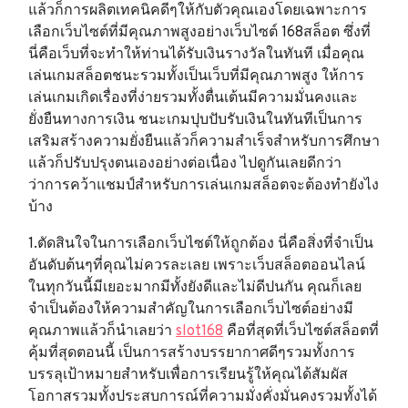
แล้วก็การผลิตเทคนิคดีๆให้กับตัวคุณเองโดยเฉพาะการ
เลือกเว็บไซต์ที่มีคุณภาพสูงอย่างเว็บไซต์ 168สล็อต ซึ่งที่
นี่คือเว็บที่จะทำให้ท่านได้รับเงินรางวัลในทันที เมื่อคุณ
เล่นเกมสล็อตชนะรวมทั้งเป็นเว็บที่มีคุณภาพสูง ให้การ
เล่นเกมเกิดเรื่องที่ง่ายรวมทั้งตื่นเต้นมีความมั่นคงและ
ยั่งยืนทางการเงิน ชนะเกมปุบปับรับเงินในทันทีเป็นการ
เสริมสร้างความยั่งยืนแล้วก็ความสำเร็จสำหรับการศึกษา
แล้วก็ปรับปรุงตนเองอย่างต่อเนื่อง ไปดูกันเลยดีกว่า
ว่าการคว้าแชมป์สำหรับการเล่นเกมสล็อตจะต้องทำยังไง
บ้าง
1.ตัดสินใจในการเลือกเว็บไซต์ให้ถูกต้อง นี่คือสิ่งที่จำเป็น
อันดับต้นๆที่คุณไม่ควรละเลย เพราะเว็บสล็อตออนไลน์
ในทุกวันนี้มีเยอะมากมีทั้งยังดีและไม่ดีปนกัน คุณก็เลย
จำเป็นต้องให้ความสำคัญในการเลือกเว็บไซต์อย่างมี
คุณภาพแล้วก็นำเลยว่า
slot168
คือที่สุดที่เว็บไซต์สล็อตที่
คุ้มที่สุดตอนนี้ เป็นการสร้างบรรยากาศดีๆรวมทั้งการ
บรรลุเป้าหมายสำหรับเพื่อการเรียนรู้ให้คุณได้สัมผัส
โอกาสรวมทั้งประสบการณ์ที่ความมั่งคั่งมั่นคงรวมทั้งได้