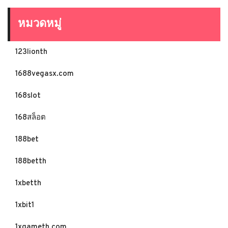
หมวดหมู่
123lionth
1688vegasx.com
168slot
168สล็อต
188bet
188betth
1xbetth
1xbit1
1xgameth.com