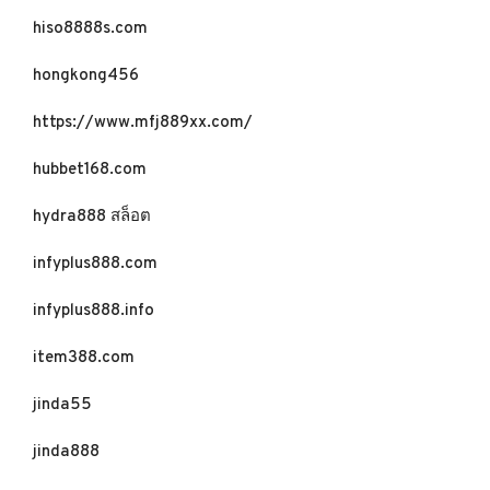
hiso8888s.com
hongkong456
https://www.mfj889xx.com/
hubbet168.com
hydra888 สล็อต
infyplus888.com
infyplus888.info
item388.com
jinda55
jinda888