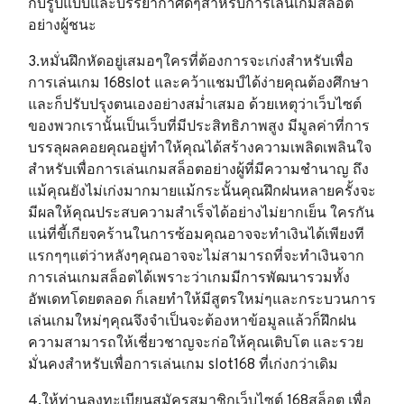
กับรูปแบบและบรรยากาศดีๆสำหรับการเล่นเกมสล็อต
อย่างผู้ชนะ
3.หมั่นฝึกหัดอยู่เสมอๆใครที่ต้องการจะเก่งสำหรับเพื่อ
การเล่นเกม 168slot และคว้าแชมป์ได้ง่ายคุณต้องศึกษา
และก็ปรับปรุงตนเองอย่างสม่ำเสมอ ด้วยเหตุว่าเว็บไซต์
ของพวกเรานั้นเป็นเว็บที่มีประสิทธิภาพสูง มีมูลค่าที่การ
บรรลุผลคอยคุณอยู่ทำให้คุณได้สร้างความเพลิดเพลินใจ
สำหรับเพื่อการเล่นเกมสล็อตอย่างผู้ที่มีความชำนาญ ถึง
แม้คุณยังไม่เก่งมากมายแม้กระนั้นคุณฝึกฝนหลายครั้งจะ
มีผลให้คุณประสบความสำเร็จได้อย่างไม่ยากเย็น ใครกัน
แน่ที่ขี้เกียจคร้านในการซ้อมคุณอาจจะทำเงินได้เพียงที
แรกๆๆแต่ว่าหลังๆคุณอาจจะไม่สามารถที่จะทำเงินจาก
การเล่นเกมสล็อตได้เพราะว่าเกมมีการพัฒนารวมทั้ง
อัพเดทโดยตลอด ก็เลยทำให้มีสูตรใหม่ๆและกระบวนการ
เล่นเกมใหม่ๆคุณจึงจำเป็นจะต้องหาข้อมูลแล้วก็ฝึกฝน
ความสามารถให้เชี่ยวชาญจะก่อให้คุณเติบโต และรวย
มั่นคงสำหรับเพื่อการเล่นเกม slot168 ที่เก่งกว่าเดิม
4.ให้ท่านลงทะเบียนสมัครสมาชิกเว็บไซต์ 168สล็อต เพื่อ