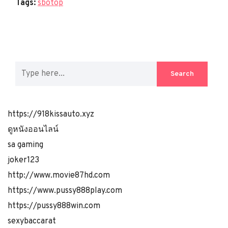
Tags:
sbotop
https://918kissauto.xyz
ดูหนังออนไลน์
sa gaming
joker123
http://www.movie87hd.com
https://www.pussy888play.com
https://pussy888win.com
sexybaccarat