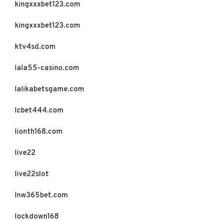
kingxxxbet123.com
kingxxxbet123.com
ktv4sd.com
lala55-casino.com
lalikabetsgame.com
lcbet444.com
lionth168.com
live22
live22slot
lnw365bet.com
lockdown168