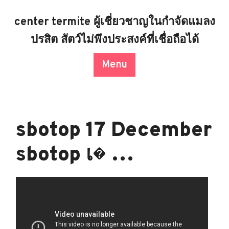
Skip
to
center termite ผู้เชี่ยวชาญในกำจัดแมลง
content
ปรสิต สัตว์ไม่พึงประสงค์ที่เชื่อถือได้
Menu
sbotop 17 December
sbotop เ� …