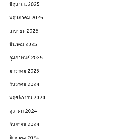
มิถุนายน 2025
พฤษภาคม 2025
เมษายน 2025
มีนาคม 2025
กุมภาพันธ์ 2025
มกราคม 2025
ธันวาคม 2024
พฤศจิกายน 2024
ตุลาคม 2024
กันยายน 2024
สิงหาคม 2024