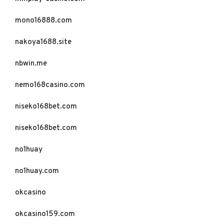
mono16888.com
nakoya1688.site
nbwin.me
nemo168casino.com
niseko168bet.com
niseko168bet.com
no1huay
no1huay.com
okcasino
okcasino159.com