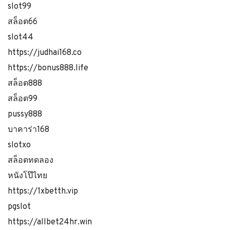
slot99
สล็อต66
slot44
https://judhai168.co
https://bonus888.life
สล็อต888
สล็อต99
pussy888
บาคาร่า168
slotxo
สล็อตทดลอง
หนังโป๊ไทย
https://1xbetth.vip
pgslot
https://allbet24hr.win