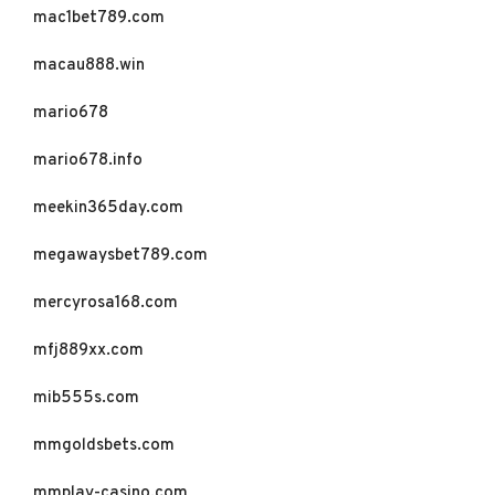
mac1bet789.com
macau888.win
mario678
mario678.info
meekin365day.com
megawaysbet789.com
mercyrosa168.com
mfj889xx.com
mib555s.com
mmgoldsbets.com
mmplay-casino.com