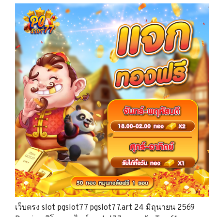
เว็บตรง slot pgslot77 pgslot77.art 24 มิถุนายน 2569