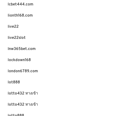
lcbet444.com
lionth168.com
live22
live22slot
lnw365bet.com
lockdown168
london6789.com
lot888
lotto432 ทางเข้า
lotto432 ทางเข้า
lotto888