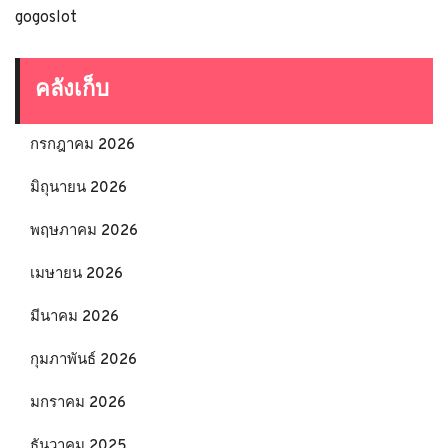
gogoslot
คลังเก็บ
กรกฎาคม 2026
มิถุนายน 2026
พฤษภาคม 2026
เมษายน 2026
มีนาคม 2026
กุมภาพันธ์ 2026
มกราคม 2026
ธันวาคม 2025