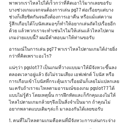
พาพวกเราไหลไปได้เร็วกว่าที่คิดเอาไว้มากเลยขอรับ
บางช่วงเกมแจกจนต้องการเล่น pg77 ต่อเรื่อยๆแต่บาง
ช่วงก็เสียชิดกันจนถึงต้องการเอาคืน หรือแม้แต่ความ
รู้สึกเกือบได้โบนัสเสมอๆก็ทำให้อยากเล่นถัดไปเรื่อยอีก
ด้วย แล้วพวกเราจะทำเช่นไรไม่ให้เล่นแล้วไหลไปตาม
เกมง่ายแบบนี้? ผมมีคำตอบมาให้ท่านขอรับ
อารมณ์ในการเล่น pg77 พาเราไหลไปตามเกมได้ง่ายยิ่ง
กว่าที่คิดเพราะอะไร?
แน่ๆว่า pgslot77 เป็นเกมที่วางแบบมาให้มีจังหวะขึ้นลง
ตลอดเวลาอยู่แล้ว ยังไม่รวมเสียง เอฟเฟกต์ โบนัส หรือ
การเกือบเข้าโบนัสที่กระตุ้นเราเรื่อยมันก็เลยไม่แปลกเลย
นะครับถ้าเราจะไหลตามอารมณ์ของเกม pgslot77 ได้
แบบไม่รู้ตัว โดยเหตุนั้น การฝึกหัดและก็กักคุมเองไม่ให้
ไหลไปตามเกมกล้วยๆจึงเป็นสิ่งจำเป็นมาก ถ้าคุณไม่
อยากพลาดแบบเดิมๆล่ะก็ มาลองกันได้เลยขอรับ
1. คนที่ไม่ไหลตามเกมคือคนที่มีจังหวะการเล่นกระจ่าง