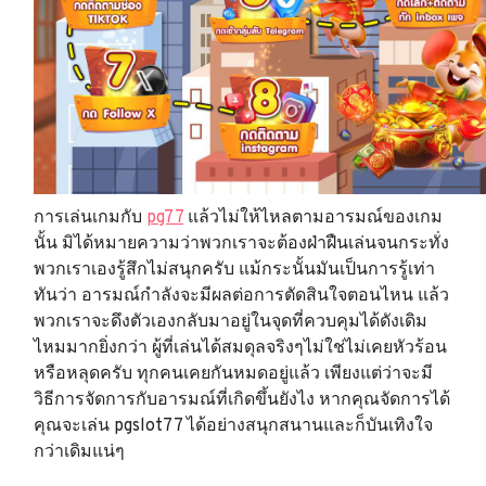
การเล่นเกมกับ
pg77
แล้วไม่ให้ไหลตามอารมณ์ของเกม
นั้น มิได้หมายความว่าพวกเราจะต้องฝ่าฝืนเล่นจนกระทั่ง
พวกเราเองรู้สึกไม่สนุกครับ แม้กระนั้นมันเป็นการรู้เท่า
ทันว่า อารมณ์กำลังจะมีผลต่อการตัดสินใจตอนไหน แล้ว
พวกเราจะดึงตัวเองกลับมาอยู่ในจุดที่ควบคุมได้ดังเดิม
ไหมมากยิ่งกว่า ผู้ที่เล่นได้สมดุลจริงๆไม่ใช่ไม่เคยหัวร้อน
หรือหลุดครับ ทุกคนเคยกันหมดอยู่แล้ว เพียงแต่ว่าจะมี
วิธีการจัดการกับอารมณ์ที่เกิดขึ้นยังไง หากคุณจัดการได้
คุณจะเล่น pgslot77 ได้อย่างสนุกสนานและก็บันเทิงใจ
กว่าเดิมแน่ๆ