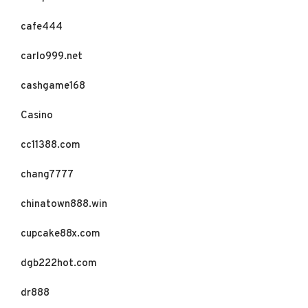
cafe444
carlo999.net
cashgame168
Casino
cc11388.com
chang7777
chinatown888.win
cupcake88x.com
dgb222hot.com
dr888