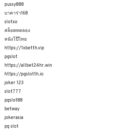
pussy888
บาคาร่า168
slotxo
สล็อตทดลอง
หนังโป๊ไทย
https://1xbetth.vip
pgslot
https://allbet24hr.win
https://pgslotth.io
joker 123
slot777
pgslot88
betway
jokerasia
pg slot