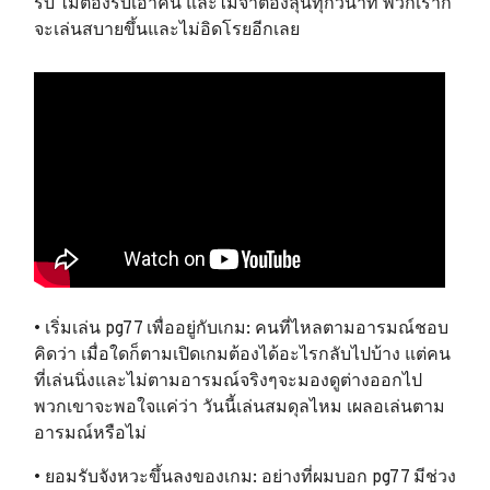
รีบ ไม่ต้องรีบเอาคืน และไม่จำต้องลุ้นทุกวินาที พวกเราก็
จะเล่นสบายขึ้นและไม่อิดโรยอีกเลย
• เริ่มเล่น pg77 เพื่ออยู่กับเกม: คนที่ไหลตามอารมณ์ชอบ
คิดว่า เมื่อใดก็ตามเปิดเกมต้องได้อะไรกลับไปบ้าง แต่คน
ที่เล่นนิ่งและไม่ตามอารมณ์จริงๆจะมองดูต่างออกไป
พวกเขาจะพอใจแค่ว่า วันนี้เล่นสมดุลไหม เผลอเล่นตาม
อารมณ์หรือไม่
• ยอมรับจังหวะขึ้นลงของเกม: อย่างที่ผมบอก pg77 มีช่วง