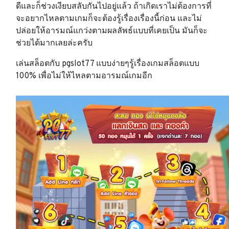
ดีและก็ช่วงเงียบสลับกันไปอยู่แล้ว ถ้าเกิดเราไม่ต้องการที่
จะอยากไหลตามเกมก็จะต้องรู้เรื่องเรื่องนี้ก่อน และไม่
ปล่อยให้อารมณ์แกว่งตามผลลัพธ์แบบที่เคยเป็น มันก็จะ
ช่วยได้มากเลยล่ะครับ
เล่นสล็อตกับ pgslot77 แบบง่ายๆรู้เรื่องเกมสล็อตแบบ
100% เพื่อไม่ให้ไหลตามอารมณ์เกมอีก