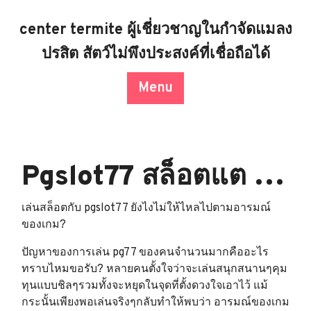
Skip
to
center termite ผู้เชี่ยวชาญในกำจัดแมลง
content
ปรสิต สัตว์ไม่พึงประสงค์ที่เชื่อถือได้
Menu
Pgslot77 สล็อตแต …
เล่นสล็อตกับ pgslot77 ยังไงไม่ให้ไหลไปตามอารมณ์
ของเกม?
ปัญหาของการเล่น pg77 ของคนจำนวนมากคืออะไร
ทราบไหมขอรับ? หลายคนตั้งใจว่าจะเล่นสนุกสนานๆคุม
ทุนแบบชิลๆรวมทั้งจะหยุดในจุดที่ตั้งดวงใจเอาไว้ แม้
กระนั้นเพียงพอเล่นจริงๆกลับทำให้พบว่า อารมณ์ของเกม