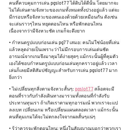
คนที่ควบคุมการเล่น pgslot77 ได้ดิบได้ดีนั้น โดยมากจะ
ไม่ได้เล่นตามจังหวะของเกมทั้งหมดทั้งปวงอยู่แล้ว แต่จะ
มีกรอบหรือจังหวะของตนเองด้วยด้วยเหมือนกัน ดังเช่น
จะเล่นราวๆไหน หยุดตอนไหน หรือพักตอนไหน
เนื่องจากว่ามีจังหวะชัด เกมก็จะดึงยาก
• กำหนดรูปแบบก่อนเล่น pg77 เสมอ: คนไม่ใช่น้อยที่เล่น
แล้วหลุดง่ายเป็นเพราะว่าไม่มีกรอบการเล่นเด่นชัด
อารมณ์จากเกมจึงมาคุมได้ง่ายสุดๆ แม้กระนั้นผู้ที่คุมตัว
เองได้ชอบกำหนดรูปแบบก่อนเล่นทุกคราวอยู่แล้ว เวลา
เล่นก็เลยมีสติสัมปชัญญะสำหรับการเล่น pgslot77 มาก
ยิ่งกว่า
• ไม่เปลี่ยนทุกสิ่งตามจังหวะสั้นๆ:
pgslot77
สล็อตจะมี
ตอนที่ราวกับกำลังเดินทางมารวมทั้งตอนที่กำลังรับ
ประทานทุนเรา ถ้าเกิดเราตามทุกอารมณ์ พวกเราจะแป
ลงเบท เปลี่ยนเกม หรือเปลี่ยนแผนตลอดเวลา แม้กระนั้น
คนที่คุมเกมได้จะไม่ตกลงใจจากผลสั้นๆแน่ๆ
• รู้ว่าควรจะพักตอนไหน: หนึ่งในสัญญาณบอกว่าพวกเรา