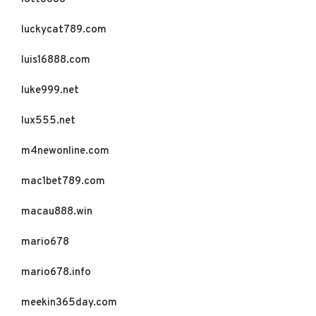
luckycat789.com
luis16888.com
luke999.net
lux555.net
m4newonline.com
mac1bet789.com
macau888.win
mario678
mario678.info
meekin365day.com