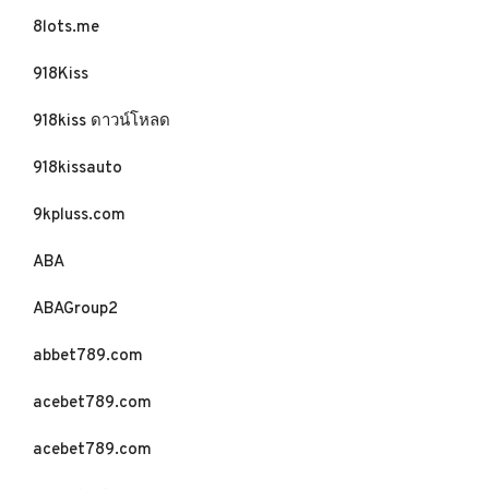
8lots.me
918Kiss
918kiss ดาวน์โหลด
918kissauto
9kpluss.com
ABA
ABAGroup2
abbet789.com
acebet789.com
acebet789.com