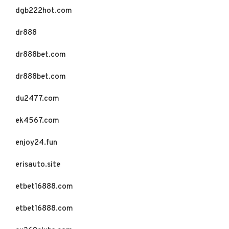
dgb222hot.com
dr888
dr888bet.com
dr888bet.com
du2477.com
ek4567.com
enjoy24.fun
erisauto.site
etbet16888.com
etbet16888.com