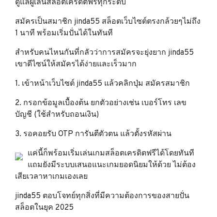
ดูแลผู้เล่นสล็อตเครดิตฟรีทุกระดับ
สมัครเป็นสมาชิก jinda55 สล็อตเว็บไซต์ตรงกล้วยๆไม่ถึง
1 นาที พร้อมเริ่มปั่นได้ในทันที
สำหรับคนไหนกันที่กลัวว่าการสมัครจะยุ่งยาก jinda55
เขาดีไซน์ให้สมัครได้ง่ายและเร็วมาก
1. เข้าหน้าเว็บไซต์ jinda55 แล้วคลิกปุ่ม สมัครสมาชิก
2. กรอกข้อมูลเบื้องต้น ยกตัวอย่างเช่น เบอร์โทร เลข
บัญชี (ใช้สำหรับถอนเงิน)
3. รอคอยรับ OTP การันตีตัวตน แล้วตั้งรหัสผ่าน
แค่นี้ก็พร้อมเริ่มเล่นเกมสล็อตเครดิตฟรีได้โดยทันที
แถมยังมีระบบเสนอแนะเกมยอดนิยมให้ด้วย ไม่ต้อง
เสียเวลาหาเกมเองเลย
jinda55 ตอบโจทย์ทุกสิ่งที่มีความต้องการของสายปั่น
สล็อตในยุค 2025