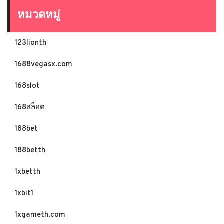
หมวดหมู่
123lionth
1688vegasx.com
168slot
168สล็อต
188bet
188betth
1xbetth
1xbit1
1xgameth.com