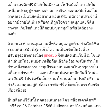
สล็อตเครดิตฟรี มิได้เป็นเพียงแค่เว็บไซต์สล็อต แต่เป็น
เหมือนประตูสู่ช่องทางด้านการเงินของคนสมัยใหม่ ไม่
ว่าคุณจะเป็นนิสิตที่อยากหาเงินเสริม พนักงานประจำที่
อยากมีรายได้เพิ่ม หรือคนที่ถูกใจความสนุกและก็ลุ้น
รางวัล เว็บไซต์แห่งนี้ก็ตอบปัญหาทุกไลฟ์สไตล์อย่าง
ลงตัว
ด้วยคณะทำงานคุณภาพที่พร้อมดูแลลูกค้าอย่างใกล้ชิด
ระบบที่นำสมัยที่สุด แล้วก็ความเป็นจริงเป็นจังที่จะ
ปรับปรุงอย่างต่อเนื่อง
jinda55
จึงแปลงเป็นเว็บที่ไม่ใช่แค่
น่าเล่นแม้กระนั้นยังน่าเชื่อถือแล้วก็พร้อมจะเป็นส่วนใด
ส่วนหนึ่งของการบรรลุเป้าหมายของคุณในทุกๆการปั่น
สล็อต อย่ารอช้า… ลงทะเบียนสมัครสมาชิกวันนี้ โบนัส
เครดิตฟรี โปรโมชั่นเด็ดๆรวมทั้งเกมสล็อตประสิทธิภาพ
กำลังคอยคุณอยู่ที่ สล็อตเครดิตฟรี สล็อตเว็บตรง ตัวจริง
เรื่องสล็อต!
ปั่นสล็อตฟรีวันนี้! ทดลองเล่นก่อนใคร สล็อตเครดิตฟรี
jin55.co 26 October 2568 Julienne คาสิโน สล็อต แตก