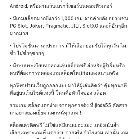
Android, หรือผ่านเว็บเบราว์เซอร์บนคอมพิวเตอร์
• มีเกมสล็อตมากยิ่งกว่า 1,000 เกม จากค่ายดัง อย่างเช่น
PG Slot, Joker, Pragmatic, JILI, SlotXO และก็อื่นๆอีก
มากมาย
• โปรโมชั่นนานาประการ มีให้เลือกยอมรับได้ทุกวัน ไม่
ซ้ำ ไม่ซ้ำๆซากๆ
• มีระบบระเบียบทดลองเล่นสล็อตฟรี สำหรับผู้ริเริ่มหรือ
คนที่ต้องการทดลองเกมสล็อตใหม่ก่อนลงสนามจริง
ทุกฟีพบร์บนเว็บถูกออกแบบมาให้ผู้เล่นคิดว่า คุ้มทุกนาที
ที่อยู่บนเว็บไซต์แห่งนี้ โน่นคือหัวใจของ สล็อต
รวมเกม สล็อตแตกง่าย จากทุกค่ายดัง ที่ jinda55 คัดสรร
มาอย่างยอดเยี่ยม แตกหนัทุกเกม !
สล็อตเครดิตฟรี ไม่ใช่แค่มีเกมเยอะแยะ แต่ยังเน้นย้ำ
เลือกเฉพาะเกมที่ แตกง่าย จ่ายจริง กำไรงาม เท่านั้น เกม