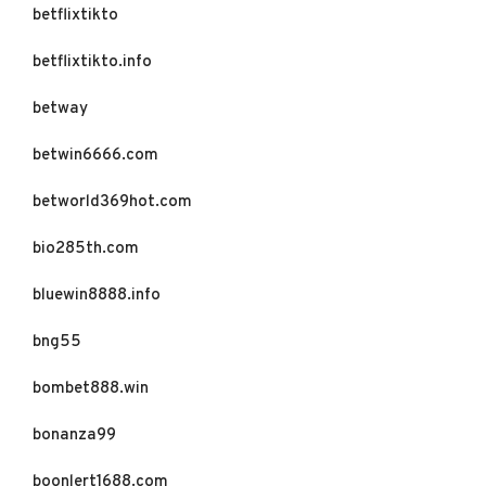
betflixtikto
betflixtikto.info
betway
betwin6666.com
betworld369hot.com
bio285th.com
bluewin8888.info
bng55
bombet888.win
bonanza99
boonlert1688.com