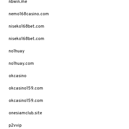
nbwin.me
nemo168casino.com
niseko168bet.com
niseko168bet.com
no1huay
no1huay.com
okcasino
okcasino159.com
okcasino159.com
onesiamclub.site
p2vvip