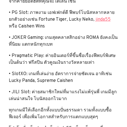
จากค่ายยอดฮิตที่คุณจะได้เล่น เช่น
• PG Slot: ภาพงาม เอฟเฟกต์ดี ฟีพบร์โบนัสหลากหลาย
ยกตัวอย่างเช่น Fortune Tiger, Lucky Neko,
jinda55
หรือ Caishen Wins
• JOKER Gaming: เกมสุดคลาสสิกอย่าง ROMA ยังคงเป็น
ที่นิยม แตกหนักทุกเบท
• Pragmatic Play: ค่ายอินเตอร์ที่ขึ้นชื่อเรื่องฟีพบร์พิเศษ
เป็นต้นว่า ฟรีสปิน ตัวคูณเงินรางวัลหลายเท่า
• SlotXO: เกมที่เล่นง่าย อัตราการจ่ายชัดเจน อาทิเช่น
Lucky Panda, Supreme Caishen
• JILI Slot: ค่ายสมาชิกใหม่ที่มาแรงไม่แพ้รุ่นพี่ เกมมีลูก
เล่นน่าสนใจ โบนัสออกไวมาก
ทุกเกมมีให้เลือกอีกทั้งแบบปั่นธรรมดา รวมทั้งแบบซื้อ
ฟีเจอร์ เพื่อเพิ่มโอกาสสำหรับการแตกแบบสุดๆ