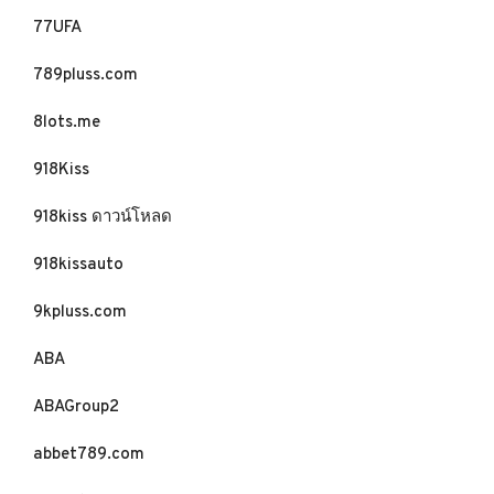
77UFA
789pluss.com
8lots.me
918Kiss
918kiss ดาวน์โหลด
918kissauto
9kpluss.com
ABA
ABAGroup2
abbet789.com