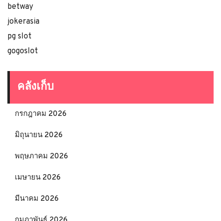
betway
jokerasia
pg slot
gogoslot
คลังเก็บ
กรกฎาคม 2026
มิถุนายน 2026
พฤษภาคม 2026
เมษายน 2026
มีนาคม 2026
กุมภาพันธ์ 2026