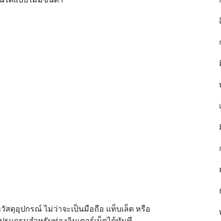
้แบบไม่มีขั้นต่ำ
สดุอุปกรณ์ ไม่ว่าจะเป็นมือถือ แท็บเล็ต หรือ