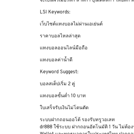
จะเป็นพรีเมียร์ลีก ลาลีกา บุนเดสลีกา ไทยลี
LSI Keywords:
เว็บไซต์แทงบอลไม่ผ่านเอเย่นต์
ราคาบอลไหลล่าสุด
แทงบอลออนไลน์มือถือ
แทงบอลค่าน้ำดี
Keyword Suggest:
บอลสเต็ปเริ่ม 2 คู่
แทงบอลขั้นต่ำ 10 บาท
ใบเสร็จรับเงินไม่โดนตัด
ระบบฝากถอนออโต้ รองรับทรูวอเลท
dr888 ใช้ระบบ ฝากถอนอัตโนมัติ 1 วัน ไม่ต