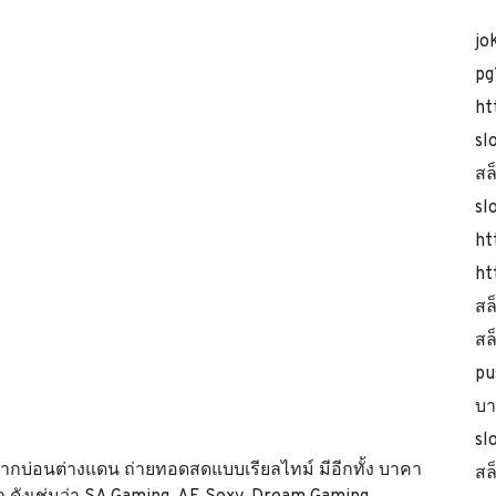
jo
pg
ht
sl
สล
sl
ht
ht
สล
สล
pu
บา
sl
ากบ่อนต่างแดน ถ่ายทอดสดแบบเรียลไทม์ มีอีกทั้ง บาคา
สล