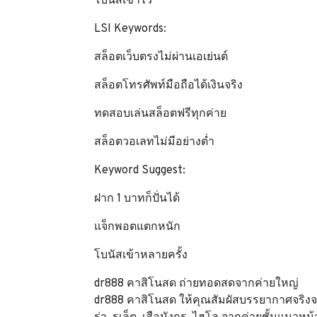
โบนัสเข้าไว
LSI Keywords:
สล็อตเว็บตรงไม่ผ่านเอเย่นต์
สล็อตโทรศัพท์มือถือได้เงินจริง
ทดสอบเล่นสล็อตฟรีทุกค่าย
สล็อตวอเลทไม่มีอย่างต่ำ
Keyword Suggest:
ฝาก 1 บาทก็ปั่นได้
แจ็กพอตแตกหนัก
โบนัสเข้าหลายครั้ง
dr888 คาสิโนสด ถ่ายทอดสดจากค่ายใหญ่
dr888 คาสิโนสด ให้คุณสัมผัสบรรยากาศจริงจ