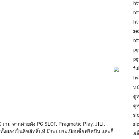
ht
ht
ht
se
ht
pg
pg
fu
li
หน
ดู
ดู
sl
00 เกม จากค่ายดัง PG SLOT, Pragmatic Play, JILI,
sl
้งผองเป็นลิขสิทธิ์แท้ มีระบบระเบียบซื้อฟรีสปิน และก็
สล