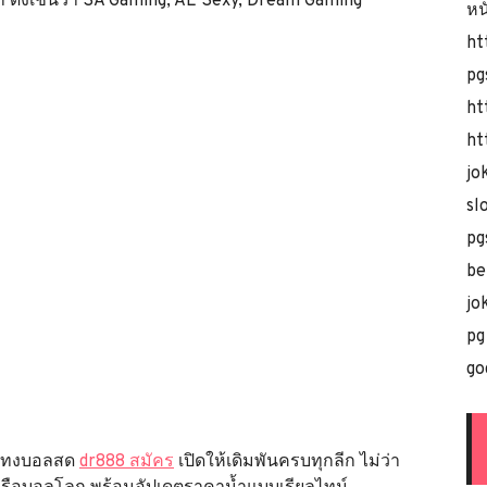
น้า ดังเช่นว่า SA Gaming, AE Sexy, Dream Gaming
หน
ht
pg
ht
ht
jo
sl
pg
be
jo
pg
go
ือแทงบอลสด
dr888 สมัคร
เปิดให้เดิมพันครบทุกลีก ไม่ว่า