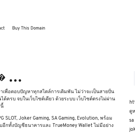
act
Buy This Domain
ธ� …
าเพื่อตอบปัญหาทุกสไตล์การเดิมพัน ไม่ว่าจะเป็นสายปั่น
ด้ครบ จบในเว็บไซต์เดียว ด้วยระบบ เว็บไซต์ตรงไม่ผ่าน
ht
ี้
ดู
 PG SLOT, Joker Gaming, SA Gaming, Evolution, พร้อม
sa
ับอีกทั้งบัญชีธนาคารและ TrueMoney Wallet ไม่มีอย่าง
jo