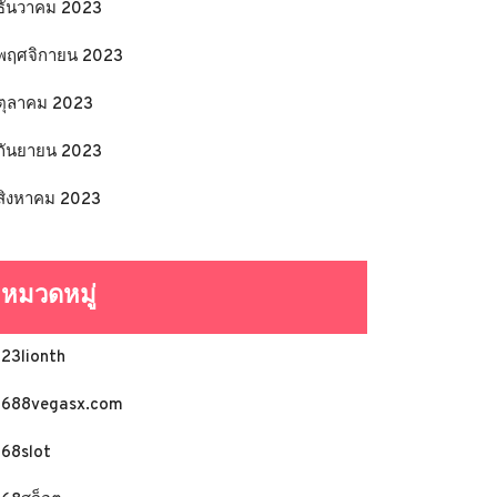
ธันวาคม 2023
พฤศจิกายน 2023
ตุลาคม 2023
กันยายน 2023
สิงหาคม 2023
หมวดหมู่
123lionth
1688vegasx.com
168slot