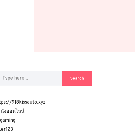
tps://918kissauto.xyz
หนังออนไลน์
 gaming
ker123