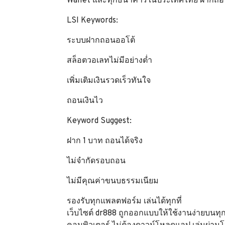
Wallet และทุกธนาคารในประเทศไทย ฝากถอนได
LSI Keywords:
ระบบฝากถอนออโต้
สล็อตวอเลทไม่มีอย่างต่ำ
เพิ่มเติมเงินรวดเร็วทันใจ
ถอนเงินไว
Keyword Suggest:
ฝาก 1 บาท ถอนได้จริง
ไม่จำกัดรอบถอน
ไม่มีคุณค่าขนบธรรมเนียม
รองรับทุกแพลตฟอร์ม เล่นได้ทุกที่
เว็บไซต์ dr888 ถูกออกแบบให้ใช้งานง่ายบนทุกวั