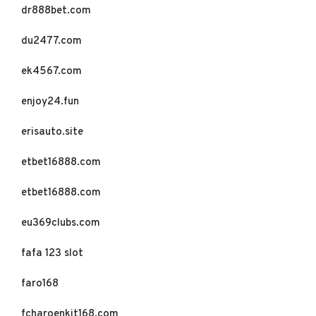
dr888bet.com
du2477.com
ek4567.com
enjoy24.fun
erisauto.site
etbet16888.com
etbet16888.com
eu369clubs.com
fafa 123 slot
faro168
fcharoenkit168.com