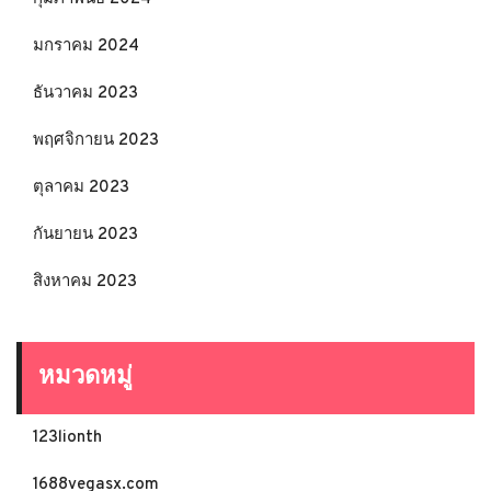
มกราคม 2024
ธันวาคม 2023
พฤศจิกายน 2023
ตุลาคม 2023
กันยายน 2023
สิงหาคม 2023
หมวดหมู่
123lionth
1688vegasx.com