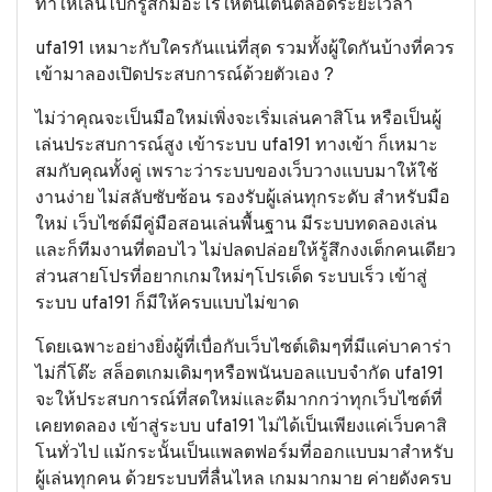
ทำให้เล่นไปก็รู้สึกมีอะไรให้ตื่นเต้นตลอดระยะเวลา
ufa191 เหมาะกับใครกันแน่ที่สุด รวมทั้งผู้ใดกันบ้างที่ควร
เข้ามาลองเปิดประสบการณ์ด้วยตัวเอง ?
ไม่ว่าคุณจะเป็นมือใหม่เพิ่งจะเริ่มเล่นคาสิโน หรือเป็นผู้
เล่นประสบการณ์สูง เข้าระบบ ufa191 ทางเข้า ก็เหมาะ
สมกับคุณทั้งคู่ เพราะว่าระบบของเว็บวางแบบมาให้ใช้
งานง่าย ไม่สลับซับซ้อน รองรับผู้เล่นทุกระดับ สำหรับมือ
ใหม่ เว็บไซต์มีคู่มือสอนเล่นพื้นฐาน มีระบบทดลองเล่น
และก็ทีมงานที่ตอบไว ไม่ปลดปล่อยให้รู้สึกงงเต็กคนเดียว
ส่วนสายโปรที่อยากเกมใหม่ๆโปรเด็ด ระบบเร็ว เข้าสู่
ระบบ ufa191 ก็มีให้ครบแบบไม่ขาด
โดยเฉพาะอย่างยิ่งผู้ที่เบื่อกับเว็บไซต์เดิมๆที่มีแค่บาคาร่า
ไม่กี่โต๊ะ สล็อตเกมเดิมๆหรือพนันบอลแบบจำกัด ufa191
จะให้ประสบการณ์ที่สดใหม่และดีมากกว่าทุกเว็บไซต์ที่
เคยทดลอง เข้าสู่ระบบ
ufa191
ไม่ได้เป็นเพียงแค่เว็บคาสิ
โนทั่วไป แม้กระนั้นเป็นแพลตฟอร์มที่ออกแบบมาสำหรับ
ผู้เล่นทุกคน ด้วยระบบที่ลื่นไหล เกมมากมาย ค่ายดังครบ