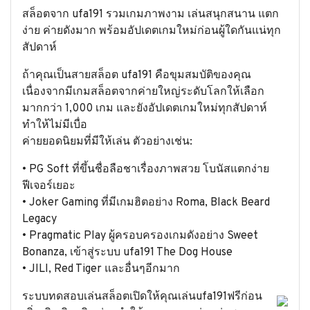
สล็อตจาก ufa191 รวมเกมภาพงาม เล่นสนุกสนาน แตก
ง่าย ค่ายดังมาก พร้อมอัปเดตเกมใหม่ก่อนผู้ใดกันแน่ทุก
สัปดาห์
ถ้าคุณเป็นสายสล็อต ufa191 คือขุมสมบัติของคุณ
เนื่องจากมีเกมสล็อตจากค่ายใหญ่ระดับโลกให้เลือก
มากกว่า 1,000 เกม และยังอัปเดตเกมใหม่ทุกสัปดาห์
ทำให้ไม่มีเบื่อ
ค่ายยอดนิยมที่มีให้เล่น ตัวอย่างเช่น:
• PG Soft ที่ขึ้นชื่อลือชาเรื่องภาพสวย โบนัสแตกง่าย
ฟีเจอร์เยอะ
• Joker Gaming ที่มีเกมฮิตอย่าง Roma, Black Beard
Legacy
• Pragmatic Play ผู้ครอบครองเกมดังอย่าง Sweet
Bonanza,
เข้าสู่ระบบ ufa191
The Dog House
• JILI, Red Tiger และอื่นๆอีกมาก
ระบบทดสอบเล่นสล็อตเปิดให้คุณเล่นufa191ฟรีก่อน