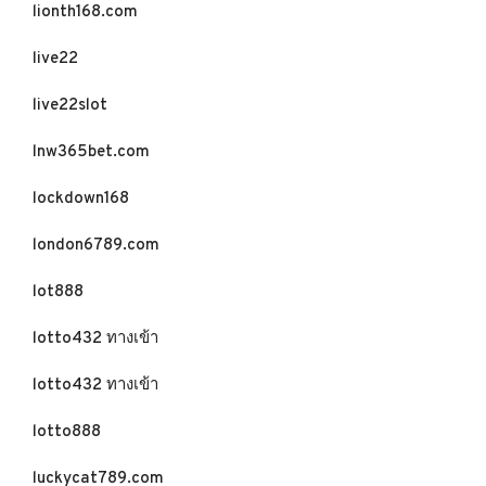
lionth168.com
live22
live22slot
lnw365bet.com
lockdown168
london6789.com
lot888
lotto432 ทางเข้า
lotto432 ทางเข้า
lotto888
luckycat789.com