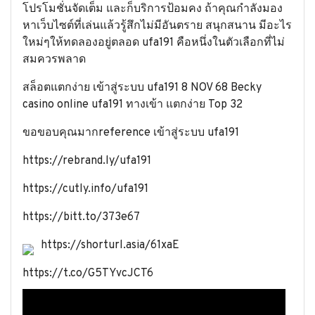
โปรโมชั่นจัดเต็ม และก็บริการป้อมคง ถ้าคุณกำลังมอง
หาเว็บไซต์ที่เล่นแล้วรู้สึกไม่มีอันตราย สนุกสนาน มีอะไร
ใหม่ๆให้ทดลองอยู่ตลอด ufa191 คือหนึ่งในตัวเลือกที่ไม่
สมควรพลาด
สล็อตแตกง่าย เข้าสู่ระบบ ufa191 8 NOV 68 Becky
casino online ufa191 ทางเข้า แตกง่าย Top 32
ขอขอบคุณมากreference
เข้าสู่ระบบ ufa191
https://rebrand.ly/ufa191
https://cutly.info/ufa191
https://bitt.to/373e67
https://shorturl.asia/61xaE
https://t.co/G5TYvcJCT6