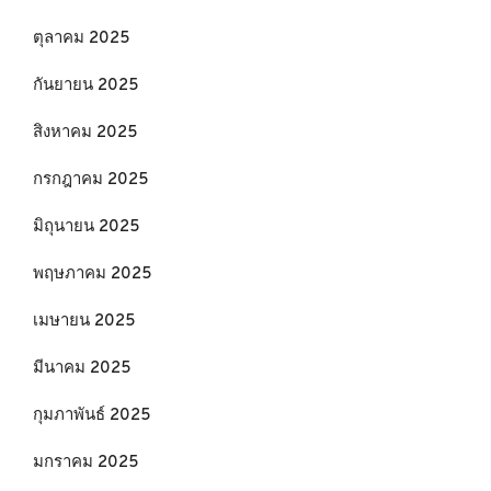
ตุลาคม 2025
กันยายน 2025
สิงหาคม 2025
กรกฎาคม 2025
มิถุนายน 2025
พฤษภาคม 2025
เมษายน 2025
มีนาคม 2025
กุมภาพันธ์ 2025
มกราคม 2025