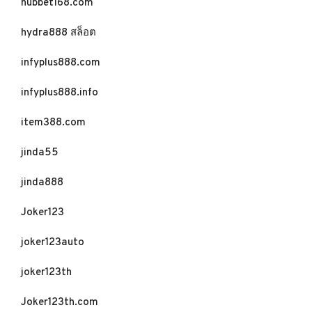
hubbet168.com
hydra888 สล็อต
infyplus888.com
infyplus888.info
item388.com
jinda55
jinda888
Joker123
joker123auto
joker123th
Joker123th.com