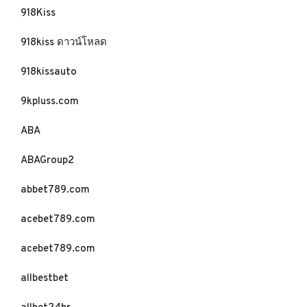
918Kiss
918kiss ดาวน์โหลด
918kissauto
9kpluss.com
ABA
ABAGroup2
abbet789.com
acebet789.com
acebet789.com
allbestbet