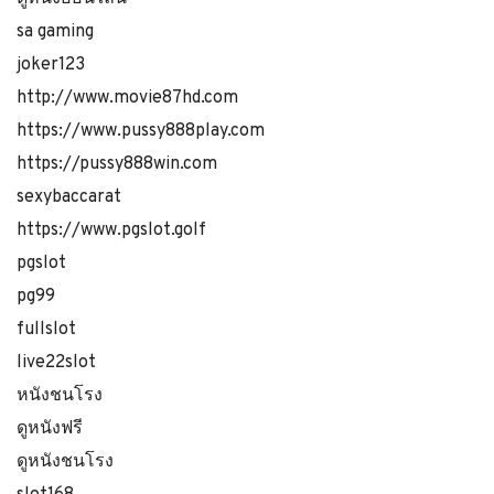
sa gaming
joker123
http://www.movie87hd.com
https://www.pussy888play.com
https://pussy888win.com
sexybaccarat
https://www.pgslot.golf
pgslot
pg99
fullslot
live22slot
หนังชนโรง
ดูหนังฟรี
ดูหนังชนโรง