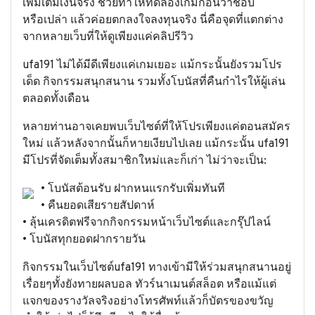
เพิ่มเติมเงินจริง ช่วยทำให้ทดลองเกมก่อนว่าชอบ
หรือเปล่า แล้วค่อยตกลงใจลงทุนจริง นี่คือจุดที่แตกต่าง
จากหลายเว็บที่ให้ดูเพียงแค่คลิปรีวิว
ufa191 ไม่ได้มีดีเพียงแค่เกมเยอะ แม้กระนั้นยังรวมโปร
เด็ด กิจกรรมสนุกสนาน รวมทั้งโบนัสที่คืนกำไรให้ผู้เล่น
ตลอดทั้งเดือน
หลายท่านอาจเคยพบเว็บไซต์ที่ให้โปรเพียงแค่ตอนสมัคร
ใหม่ แล้วหลังจากนั้นก็หายเงียบไปเลย แม้กระนั้น ufa191
มีโปรที่จัดเต็มทั้งสมาชิกใหม่และก็เก่า ไม่ว่าจะเป็น:
• โบนัสต้อนรับ ฝากหนแรกรับเพิ่มทันที
• คืนยอดเสียรายสัปดาห์
• ลุ้นเครดิตฟรีจากกิจกรรมหน้าเว็บไซต์และกรุ๊ปไลน์
• โบนัสทุกยอดฝากรายวัน
กิจกรรมในเว็บไซต์ufa191 ทางเข้ามีให้ร่วมสนุกสนานอยู่
เรื่อยๆทั้งยังทายผลบอล ทัวร์นาเมนต์สล็อต หรือแม้แต่
แจกของรางวัลจริงอย่างโทรศัพท์แล้วก็บัตรของขวัญ