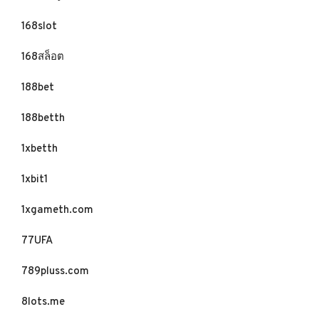
168slot
168สล็อต
188bet
188betth
1xbetth
1xbit1
1xgameth.com
77UFA
789pluss.com
8lots.me