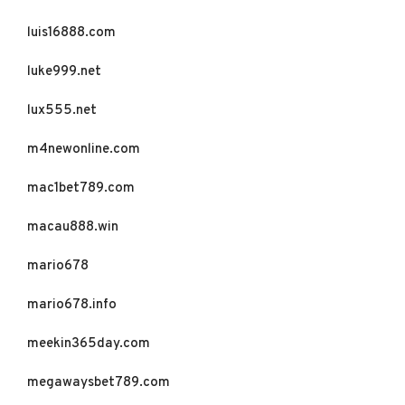
luis16888.com
luke999.net
lux555.net
m4newonline.com
mac1bet789.com
macau888.win
mario678
mario678.info
meekin365day.com
megawaysbet789.com