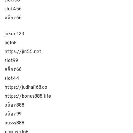
slot168
slot456
สล็อต66
joker 123
pg168
https://jin55.net
slot99
สล็อต66
slot44
https://judhai168.co
https://bonus888.life
สล็อต888
สล็อต99
pussy888
บาคาร่า168