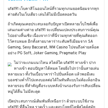
ufa191 เว็บคาสิโนออนไลน์ที่รวมทุกเกมยอดนิยมจากทุก
ค่ายดังในเว็บเดียว เล่นได้ไม่มีเบื่อตลอดวัน
ถ้าเกิดคุณเคยประสบเจอกับปัญหาเปิดหลายเว็บไซต์เพื่อ
เล่นเกมต่างค่าย ufa191 จะเปลี่ยนแปลงประสบการณ์คุณ
ไปอย่างสิ้นเชิง เนื่องจากว่าที่นี่รวมทุกค่ายที่คุณคิดออก
ไว้ครบหมด อีกทั้งสายบาคาร่าระดับพรีเมียมจาก SA
Gaming, Sexy Baccarat, WM Casino ไปจนถึงค่ายสล็อต
อย่าง PG Soft, Joker Gaming, Pragmatic Play
ไม่ว่าจะเกมแนวไหน สไตล์ใด ufa191 ทางเข้า ปาก
ทางเข้า ตอบปัญหาได้หมด โดยยิ่งไปกว่านั้นสายเล่น
หลายแนว ทั้งวันเบื่อบาคาร่าไปปั่นสล็อต แล้วพอมีเตะ
บอลช่วงค่ำก็ไปแทงบอลต่อได้ในทันทีแบบไม่ต้องล็อกอิน
หลายรอบ ที่สำคัญคือระบบหลังบ้านรองรับการสับเปลี่ยน
หมู่ได้ลื่น ไม่มีสะดุด
เปิดประสบการณ์เดิมพันที่เหนือกว่า ด้วยระบบใช้งาน
ufa191 ที่ลื่นไหล รวดเร็ว และตอบโจทย์ไลฟ์สไตล์สมัย