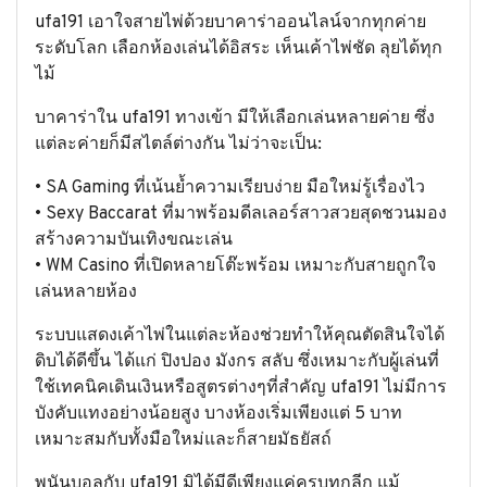
ufa191 เอาใจสายไพ่ด้วยบาคาร่าออนไลน์จากทุกค่าย
ระดับโลก เลือกห้องเล่นได้อิสระ เห็นเค้าไพ่ชัด ลุยได้ทุก
ไม้
บาคาร่าใน ufa191 ทางเข้า มีให้เลือกเล่นหลายค่าย ซึ่ง
แต่ละค่ายก็มีสไตล์ต่างกัน ไม่ว่าจะเป็น:
• SA Gaming ที่เน้นย้ำความเรียบง่าย มือใหม่รู้เรื่องไว
• Sexy Baccarat ที่มาพร้อมดีลเลอร์สาวสวยสุดชวนมอง
สร้างความบันเทิงขณะเล่น
• WM Casino ที่เปิดหลายโต๊ะพร้อม เหมาะกับสายถูกใจ
เล่นหลายห้อง
ระบบแสดงเค้าไพ่ในแต่ละห้องช่วยทำให้คุณตัดสินใจได้
ดิบได้ดีขึ้น ได้แก่ ปิงปอง มังกร สลับ ซึ่งเหมาะกับผู้เล่นที่
ใช้เทคนิคเดินเงินหรือสูตรต่างๆที่สำคัญ ufa191 ไม่มีการ
บังคับแทงอย่างน้อยสูง บางห้องเริ่มเพียงแต่ 5 บาท
เหมาะสมกับทั้งมือใหม่และก็สายมัธยัสถ์
พนันบอลกับ ufa191 มิได้มีดีเพียงแค่ครบทุกลีก แม้