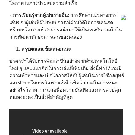
โอกาสในการประสบความสำเร็จ
–
การเรียนรู้จากผู้เล่นรายอื่น
: การศึกษาแนวทางการ
เล่นของผู้เล่นที่มีประสบการณ์ผ่านวิดีโอการเล่นสด
หรือบทวิเคราะห์ สามารถนำมาใช้เป็นแรงบันดาลใจใน
การพัฒนาทักษะการเล่นของตนเอง
สรุปผลและข้อเสนอแนะ
บาคาร่าได้รับการพัฒนาขึ้นอย่างมากด้วยเทคโนโลยี
ใหม่ ๆ และแนวคิดในการเล่นที่เพิ่มเติม สิ่งนี้ทำให้เกมมี
ความท้าทายและเปิดโอกาสให้กับผู้เล่นในการใช้กลยุทธ์
และทักษะในการวิเคราะห์เพื่อเพิ่มโอกาสในการชนะ
อย่างไรก็ตาม การเล่นเพื่อความบันเทิงและการควบคุม
ตนเองยังคงเป็นสิ่งที่สำคัญที่สุด