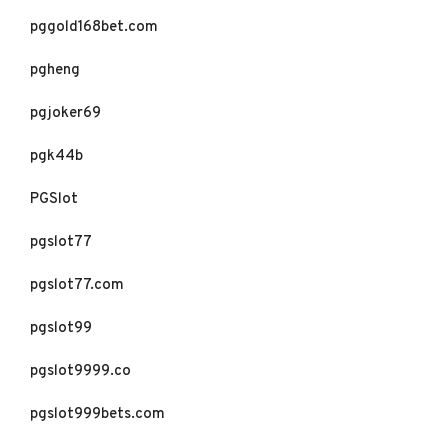
pggold168bet.com
pgheng
pgjoker69
pgk44b
PGSlot
pgslot77
pgslot77.com
pgslot99
pgslot9999.co
pgslot999bets.com