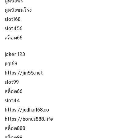
ดูหนังฟรี
ดูหนังชนโรง
slot168
slot456
สล็อต66
joker 123
pg168
https://jin55.net
slot99
สล็อต66
slot44
https://judhai168.co
https://bonus888.life
สล็อต888