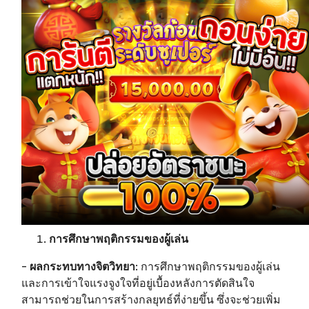
การศึกษาพฤติกรรมของผู้เล่น
–
ผลกระทบทางจิตวิทยา
: การศึกษาพฤติกรรมของผู้เล่น
และการเข้าใจแรงจูงใจที่อยู่เบื้องหลังการตัดสินใจ
สามารถช่วยในการสร้างกลยุทธ์ที่ง่ายขึ้น ซึ่งจะช่วยเพิ่ม