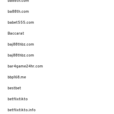
ba88th.com
ba88th.com
babet555.com
Baccarat
baj88thbz.com
baj88thbz.com
bar4game24hr.com
bbp168.me
bestbet
betflixtikto
betflixtikto.info