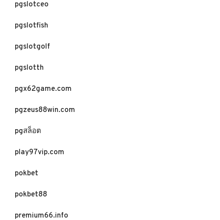
pgslotceo
pgslotfish
pgslotgolf
pgslotth
pgx62game.com
pgzeus88win.com
pgสล็อต
play97vip.com
pokbet
pokbet88
premium66.info