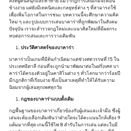
สิ่งที่ผู้คนสนุกและท้าทาย แม้ว่ากฎการเล่นเกมจะค่อน
ข้างง่าย แต่ยังมีเทคนิคและกลยุทธ์ต่าง ๆ ที่สามารถใช้
เพื่อเพิ่มโอกาสในการชนะ บทความนี้จะศึกษาความคิด
ใหม่ ๆ และรูปแบบการเล่นบาคาร่าที่ถูกพัฒนาในสังคม
ปัจจุบัน เราจะสำรวจกฎใหม่และแนวคิดใหม่ที่มีผลกระ
ทบต่อการเล่นและการวางเดิมพัน
ประวัติศาสตร์ของบาคาร่า
บาคาร่าเป็นเกมที่มีต้นกำเนิดมาแต่ช่วงศตวรรษที่ 15 ใน
ประเทศอิตาลี ก่อนที่จะถูกนำมาพัฒนาต่อในฝรั่งเศส บา
คาร่าได้ครองตัวอยู่ในคาสิโนต่าง ๆ ทั่วโลกมากว่าร้อยปี
มีกฎกติกาที่เรียบง่าย ซึ่งเป็นสาเหตุที่ทำให้ได้รับความ
นิยมจากผู้เล่นทุกเพศทุกวัย
กฎของบาคาร่าแบบดั้งเดิม
กฎพื้นฐานของบาคาร่าเกี่ยวข้องกับผู้เล่นและเจ้ามือ ซึ่งผู้
เล่นจะต้องเลือกเดิมพันว่าฝ่ายใดจะได้คะแนนใกล้เคียง 9
แต้มมากที่สุด เกมนี้ใช้ไพ่ 8 สำรับในการเล่น แต่ละใบมี