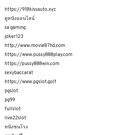
https://918kissauto.xyz
ดูหนังออนไลน์
sa gaming
joker123
http://www.movie87hd.com
https://www.pussy888play.com
https://pussy888win.com
sexybaccarat
https://www.pgslot.golf
pgslot
pg99
fullslot
live22slot
หนังชนโรง