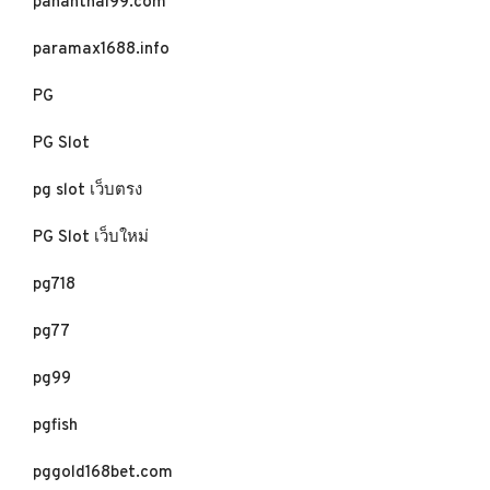
pananthai99.com
paramax1688.info
PG
PG Slot
pg slot เว็บตรง
PG Slot เว็บใหม่
pg718
pg77
pg99
pgfish
pggold168bet.com