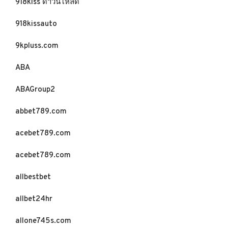
918kiss ดาวน์โหลด
918kissauto
9kpluss.com
ABA
ABAGroup2
abbet789.com
acebet789.com
acebet789.com
allbestbet
allbet24hr
allone745s.com