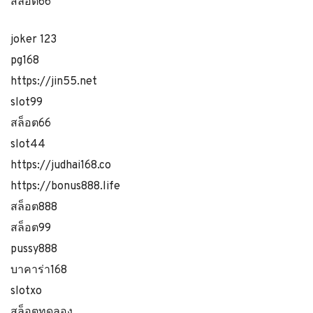
สล็อต66
joker 123
pg168
https://jin55.net
slot99
สล็อต66
slot44
https://judhai168.co
https://bonus888.life
สล็อต888
สล็อต99
pussy888
บาคาร่า168
slotxo
สล็อตทดลอง