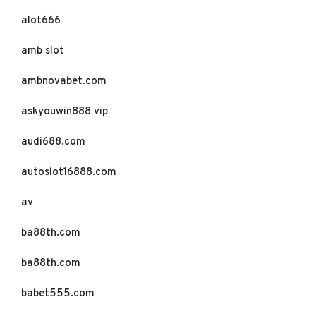
alot666
amb slot
ambnovabet.com
askyouwin888 vip
audi688.com
autoslot16888.com
av
ba88th.com
ba88th.com
babet555.com