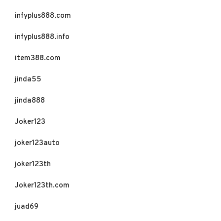
infyplus888.com
infyplus888.info
item388.com
jinda55
jinda888
Joker123
joker123auto
joker123th
Joker123th.com
juad69