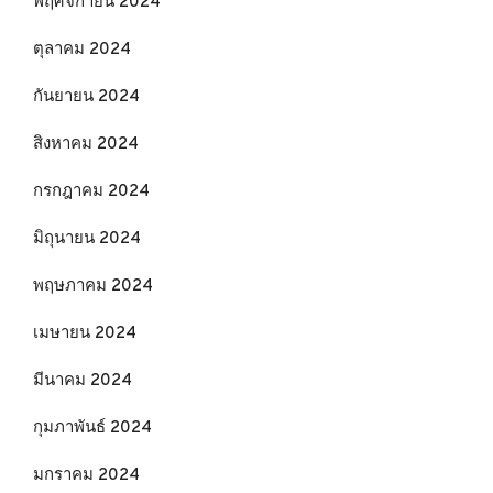
พฤศจิกายน 2024
ตุลาคม 2024
กันยายน 2024
สิงหาคม 2024
กรกฎาคม 2024
มิถุนายน 2024
พฤษภาคม 2024
เมษายน 2024
มีนาคม 2024
กุมภาพันธ์ 2024
มกราคม 2024