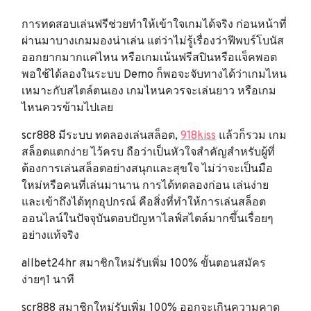
การทดสอบเล่นฟรีช่วยทำให้เข้าใจเกมได้จริง ก่อนหน้าที่
ผ่านมาบางเกมมองน่าเล่น แต่ว่าไม่รู้เรื่องว่าฟีพบร์โบนัส
ออกยากมากแค่ไหน หรือเกมเน้นฟรีสปินหรือแจ็คพอต
พอใช้ได้ลองในระบบ Demo ก็พอจะจับทางได้ว่าเกมไหน
เหมาะกับสไตล์ตนเอง เกมไหนควรจะเล่นยาว หรือเกม
ไหนควรข้ามไปเลย
scr888 มีระบบ ทดลองเล่นสล็อต,
918kiss
แล้วก็รวม เกม
สล็อตแตกง่าย ไว้ครบ ถือว่าเป็นหัวใจสำคัญสำหรับผู้ที่
ต้องการเล่นสล็อตอย่างสนุกและสุขใจ ไม่ว่าจะเป็นมือ
ใหม่หรือคนที่เล่นมานาน การได้ทดลองก่อน เล่นง่าย
และเข้าถึงได้ทุกอุปกรณ์ คือสิ่งที่ทำให้การเล่นสล็อต
ออนไลน์ในปัจจุบันตอบปัญหาไลฟ์สไตล์มากขึ้นเรื่อยๆ
อย่างแท้จริง
allbet24hr สมาชิกใหม่รับเพิ่ม 100% ขั้นตอนสมัคร
ง่ายๆ1 นาที
scr888 สมาชิกใหม่รับเพิ่ม 100% ออกจะเกินความคาด