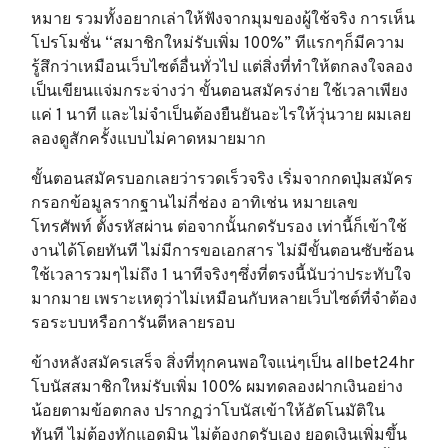
หมาย รวมทั้งอยากเล่าให้ฟังจากมุมของผู้ใช้จริง การเห็น
โปรโมชั่น “สมาชิกใหม่รับเพิ่ม 100%” ทีแรกๆก็มีความ
รู้สึกว่าเหมือนเว็บไซต์อื่นทั่วไป แต่สิ่งที่ทำให้ตกลงใจลอง
เป็นเขียนแจ่มกระจ่างว่า ขั้นตอนสมัครง่าย ใช้เวลาเพียง
แค่ 1 นาที และไม่จำเป็นต้องยืนยันอะไรให้วุ่นวาย ผมเลย
ลองดูสักครั้งแบบไม่คาดหมายมาก
ขั้นตอนสมัครบอกเลยว่ารวดเร็วจริง เริ่มจากกดปุ่มสมัคร
กรอกข้อมูลรากฐานไม่กี่ช่อง อาทิเช่น หมายเลข
โทรศัพท์ ตั้งรหัสผ่าน ต่อจากนั้นกดรับรอง เท่านี้ก็เข้าใช้
งานได้โดยทันที ไม่มีการขอเอกสาร ไม่มีขั้นตอนซับซ้อน
ใช้เวลารวมๆไม่ถึง 1 นาทีจริงๆซึ่งที่ตรงนี้นับว่าประทับใจ
มากมาย เพราะเหตุว่าไม่เหมือนกับหลายเว็บไซต์ที่จำต้อง
รอระบบหรือการันตีหลายรอบ
ข้างหลังสมัครเสร็จ สิ่งที่ทุกคนพอใจแน่ๆเป็น allbet24hr
โบนัสสมาชิกใหม่รับเพิ่ม 100% ผมทดลองฝากเงินอย่าง
น้อยตามข้อตกลง ปรากฏว่าโบนัสเข้าให้อัตโนมัติใน
ทันที ไม่ต้องทักแอดมิน ไม่ต้องกดรับเอง ยอดเงินเพิ่มขึ้น