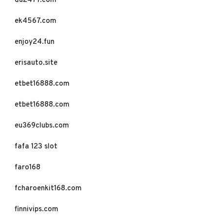
du2477.com
ek4567.com
enjoy24.fun
erisauto.site
etbet16888.com
etbet16888.com
eu369clubs.com
fafa 123 slot
faro168
fcharoenkit168.com
finnivips.com