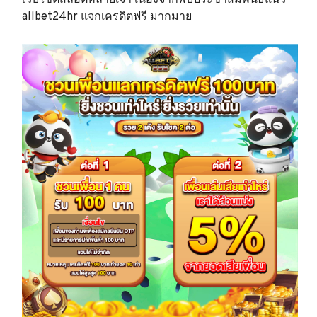
เว็บไซต์สล็อตหลายเจ้า เนื่องจากพบประชาสัมพันธ์แนว
allbet24hr แจกเครดิตฟรี มากมาย