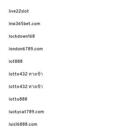
live22slot
lnw365bet.com
lockdown168
london6789.com
lot888
lotto432 ทางเข้า
lotto432 ทางเข้า
lotto888
luckycat789.com
luis16888.com