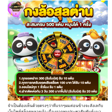
จำเป็นต้องเห็นด้วยตรงๆว่าทีแรกๆผมค่อนข้างจะลังเลกับ