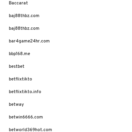
Baccarat
baj88thbz.com
baj88thbz.com
bar4game24hr.com
bbp168.me
bestbet
betflixtikto
betflixtikto.info
betway
betwin6666.com
betworld369hot.com