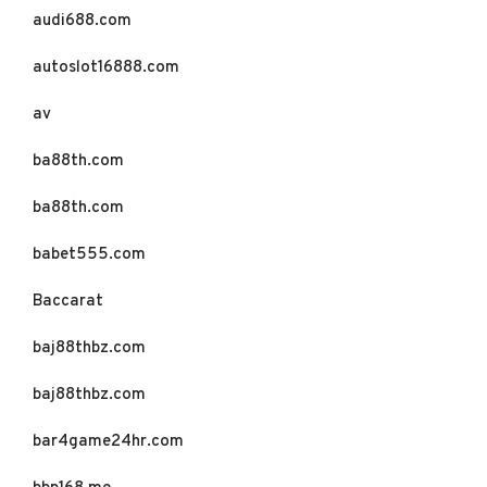
audi688.com
autoslot16888.com
av
ba88th.com
ba88th.com
babet555.com
Baccarat
baj88thbz.com
baj88thbz.com
bar4game24hr.com