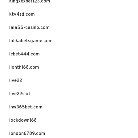
kingxxxbet123.com
ktv4sd.com
lala55-casino.com
lalikabetsgame.com
lcbet444.com
lionth168.com
live22
live22slot
lnw365bet.com
lockdown168
london6789.com