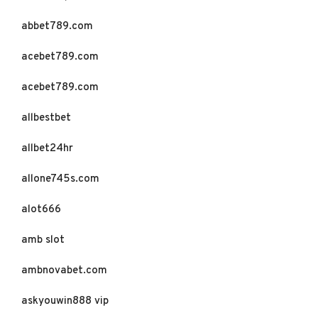
abbet789.com
acebet789.com
acebet789.com
allbestbet
allbet24hr
allone745s.com
alot666
amb slot
ambnovabet.com
askyouwin888 vip