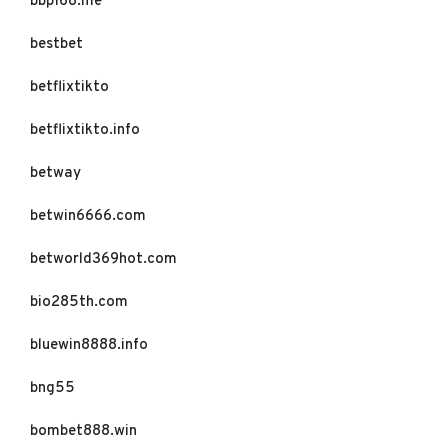
bbp168.me
bestbet
betflixtikto
betflixtikto.info
betway
betwin6666.com
betworld369hot.com
bio285th.com
bluewin8888.info
bng55
bombet888.win