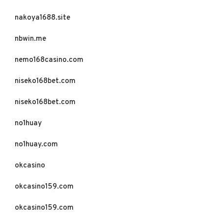
nakoya1688.site
nbwin.me
nemo168casino.com
niseko168bet.com
niseko168bet.com
no1huay
no1huay.com
okcasino
okcasino159.com
okcasino159.com