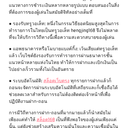
แนวทางการชำระเงินหลากหลายรูปแบบ ตอบสนองในสิ่ง
ที่ต้องการของผู้เล่นในสมัยดิจิทัลอย่างเต็มที่
● รองรับทรูวอเล็ท: หนึ่งในกรรมวิธียอดนิยมสูงสุดในการ
ทำรายการในไทยเป็นทรูวอเล็ท hengjing168 จึงไม่พลาด
ที่จะให้บริการวิถีทางนี้เพื่อความสะดวกสบายของผู้เล่น
● แอพธนาคารหรือโมบายแบงค์กิ้ง: เว้นเสียแต่ทรูวอเล็ท
แล้ว เว็บไซต์ยังรองรับการทำรายการผ่านธนาคารชั้น
แนวหน้าหลายแห่งในไทย ทำให้การฝากและเบิกเงินเป็น
ไปอย่างเร็วรวมทั้งไม่เป็นอันตราย
● ระบบอัตโนมัติ:
สล็อตเว็บตรง
ทุกรายการฝากแล้วก็
ถอนจะจัดการผ่านระบบอัตโนมัติที่เสถียรและก็เชื่อถือได้
ช่วยลดเวลาสำหรับการรอไม่ต้องติดต่อเจ้าหน้าที่เพื่อ
ปฏิบัติงานฝาก-ถอน
การมีวิถีทางการฝาก-ถอนที่มากมายแล้วก็นำสมัยไม่
เพียงแค่ทำให้
สล็อต168
เป็นที่พึงพอใจของผู้เล่นเพียงแค่
นั้น, แต่ยังช่วยสร้างเสริมความมั่นใจและความเชื่อมั่นใน