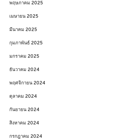
พฤษภาคม 2025
เมษายน 2025
มีนาคม 2025
กุมภาพันธ์ 2025
มกราคม 2025
ธันวาคม 2024
พฤศจิกายน 2024
ตุลาคม 2024
กันยายน 2024
สิงหาคม 2024
กรกฎาคม 2024