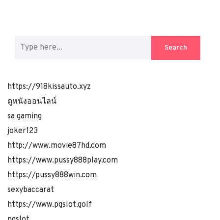
https://918kissauto.xyz
ดูหนังออนไลน์
sa gaming
joker123
http://www.movie87hd.com
https://www.pussy888play.com
https://pussy888win.com
sexybaccarat
https://www.pgslot.golf
pgslot