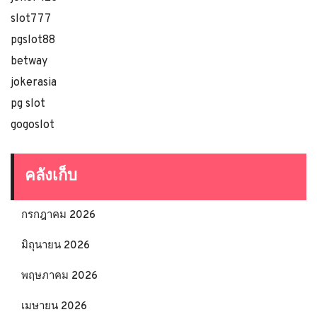
slot777
pgslot88
betway
jokerasia
pg slot
gogoslot
คลังเก็บ
กรกฎาคม 2026
มิถุนายน 2026
พฤษภาคม 2026
เมษายน 2026