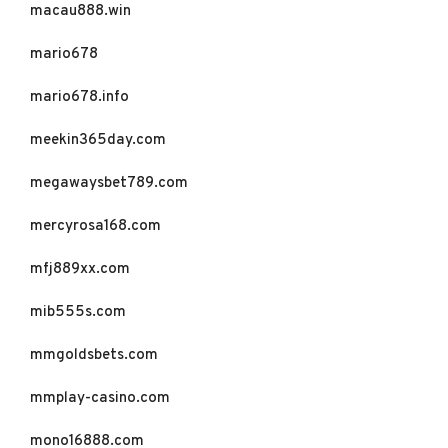
macau888.win
mario678
mario678.info
meekin365day.com
megawaysbet789.com
mercyrosa168.com
mfj889xx.com
mib555s.com
mmgoldsbets.com
mmplay-casino.com
mono16888.com