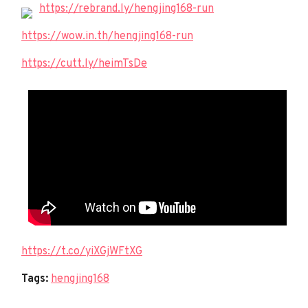
https://rebrand.ly/hengjing168-run
https://wow.in.th/hengjing168-run
https://cutt.ly/heimTsDe
https://t.co/yiXGjWFtXG
Tags:
hengjing168