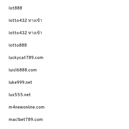
lot888
lotto432 ทางเข้า
lotto432 ทางเข้า
lotto888
luckycat789.com
luis16888.com
luke999.net
lux555.net
m4newonline.com
mac1bet789.com