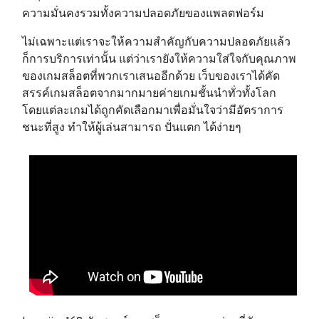
ความมั่นคงรวมทั้งความปลอดภัยของแพลตฟอร์ม
ไม่เฉพาะแต่เราจะให้ความสำคัญกับความปลอดภัยแล้ว
ก็การบริการเท่านั้น แต่ว่าเรายังให้ความใส่ใจกับคุณภาพ
ของเกมสล็อตที่พวกเราเสนออีกด้วย เว็บของเราได้คัด
สรรค์เกมสล็อตจากมากมายค่ายเกมชั้นนำทั่วทั้งโลก
โดยแต่ละเกมได้ถูกคัดเลือกมาเพื่อมั่นใจว่ามีอัตราการ
ชนะที่สูง ทำให้ผู้เล่นสามารถ ปั่นแตก ได้ง่ายๆ