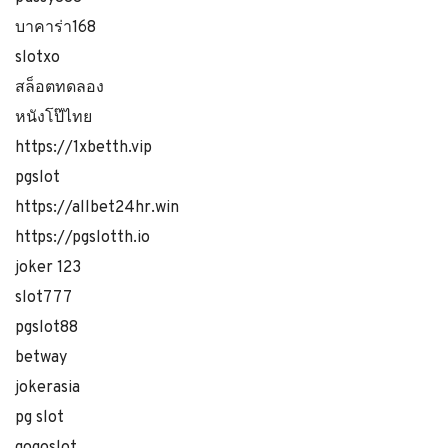
บาคาร่า168
slotxo
สล็อตทดลอง
หนังโป๊ไทย
https://1xbetth.vip
pgslot
https://allbet24hr.win
https://pgslotth.io
joker 123
slot777
pgslot88
betway
jokerasia
pg slot