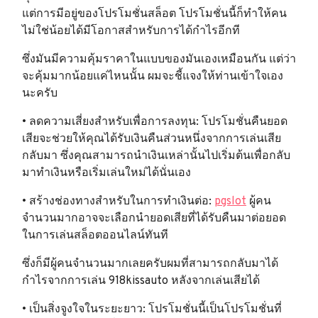
แต่การมีอยู่ของโปรโมชั่นสล็อต โปรโมชั่นนี้ก็ทำให้คน
ไม่ใช่น้อยได้มีโอกาสสำหรับการได้กำไรอีกที
ซึ่งมันมีความคุ้มราคาในแบบของมันเองเหมือนกัน แต่ว่า
จะคุ้มมากน้อยแค่ไหนนั้น ผมจะชี้แจงให้ท่านเข้าใจเอง
นะครับ
• ลดความเสี่ยงสำหรับเพื่อการลงทุน: โปรโมชั่นคืนยอด
เสียจะช่วยให้คุณได้รับเงินคืนส่วนหนึ่งจากการเล่นเสีย
กลับมา ซึ่งคุณสามารถนำเงินเหล่านั้นไปเริ่มต้นเพื่อกลับ
มาทำเงินหรือเริ่มเล่นใหม่ได้นั่นเอง
• สร้างช่องทางสำหรับในการทำเงินต่อ:
pgslot
ผู้คน
จำนวนมากอาจจะเลือกนำยอดเสียที่ได้รับคืนมาต่อยอด
ในการเล่นสล็อตออนไลน์ทันที
ซึ่งก็มีผู้คนจำนวนมากเลยครับผมที่สามารถกลับมาได้
กำไรจากการเล่น 918kissauto หลังจากเล่นเสียได้
• เป็นสิ่งจูงใจในระยะยาว: โปรโมชั่นนี้เป็นโปรโมชั่นที่