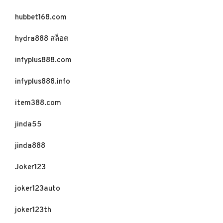
hubbet168.com
hydra888 สล็อต
infyplus888.com
infyplus888.info
item388.com
jinda55
jinda888
Joker123
joker123auto
joker123th