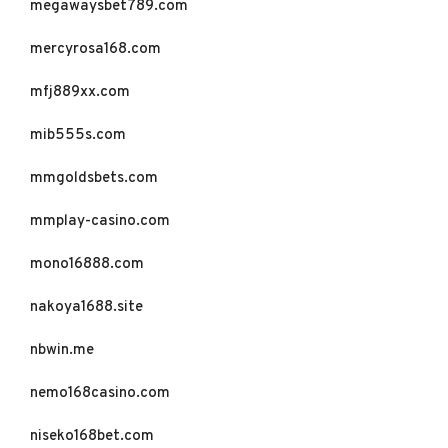
megawaysbet789.com
mercyrosa168.com
mfj889xx.com
mib555s.com
mmgoldsbets.com
mmplay-casino.com
mono16888.com
nakoya1688.site
nbwin.me
nemo168casino.com
niseko168bet.com