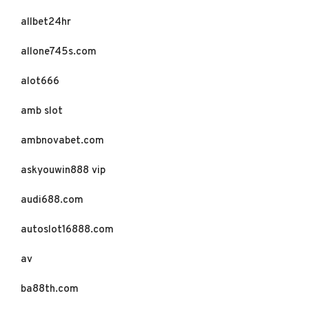
allbet24hr
allone745s.com
alot666
amb slot
ambnovabet.com
askyouwin888 vip
audi688.com
autoslot16888.com
av
ba88th.com