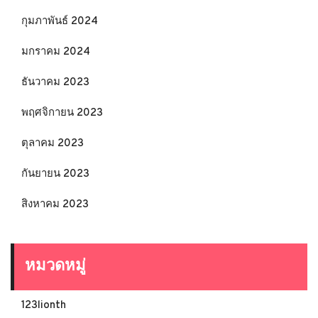
กุมภาพันธ์ 2024
มกราคม 2024
ธันวาคม 2023
พฤศจิกายน 2023
ตุลาคม 2023
กันยายน 2023
สิงหาคม 2023
หมวดหมู่
123lionth