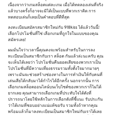
เนื่องจากว่าเกมสล็อตแต่ละเกม เมื่อได้ทดลองเล่นที่จริง
แล้วบางครั้งก็อาจจะมิได้เป็นแบบที่พวกเราคิด การ
ทดสอบเล่นก็เลยเป็นคำตอบที่ดีที่สุด
ลงทะเบียนสมัครสมาชิกใหม่กับ 918kiss ได้แล้ววันนี้!
เลือกโปรโมชั่นที่ใช่ เลือกเกมที่ถูกใจในแบบของคุณ
สมัครเลย!
ผมมั่นใจว่าเวลานี้คุณคงจะพร้อมสำหรับในการลง
ทะเบียนเป็นสมาชิกกับเรา สล็อต กันแล้วล่ะนะครับ คุณ
จะเห็นได้เลยว่า โปรโมชั่นคืนยอดเสียของพวกเราเป็น
โปรโมชั่นที่มีความเที่ยงธรรมรวมทั้งตั้งใจมากมายๆ
เพราะมันจะช่วยสร้างช่องทางในการทำเงินให้กับคนที่
เล่นเสียได้กลับมาได้กำไรได้อีกครั้ง นอกจากนั้น การ
เลือกเกมสล็อตออนไลน์บนเว็บไซต์ของพวกเราก็ไม่ได้
ยากเลย คุณสามารถเลือกเกมที่ประทับใจได้ดังที่
ปรารถนาโดยใช้หลักในการเลือกดังที่ชี้แนะ รับประกัน
ว่าได้เกมที่ชอบอย่างแน่แท้ขอรับ รวมทั้งถ้าหากคุณ
พร้อมแล้วก็มาลงทะเบียนเป็นสมาชิกใหม่กับเราได้เลย