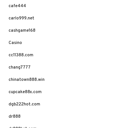
cafe444
carlo999.net
cashgame168
Casino
cc11388.com
chang7777
chinatown888.win
cupcake88x.com
dgb222hot.com
dr888