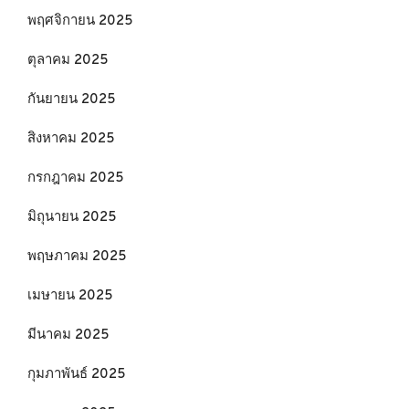
พฤศจิกายน 2025
ตุลาคม 2025
กันยายน 2025
สิงหาคม 2025
กรกฎาคม 2025
มิถุนายน 2025
พฤษภาคม 2025
เมษายน 2025
มีนาคม 2025
กุมภาพันธ์ 2025