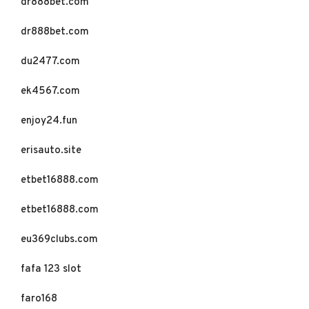
dr888bet.com
dr888bet.com
du2477.com
ek4567.com
enjoy24.fun
erisauto.site
etbet16888.com
etbet16888.com
eu369clubs.com
fafa 123 slot
faro168