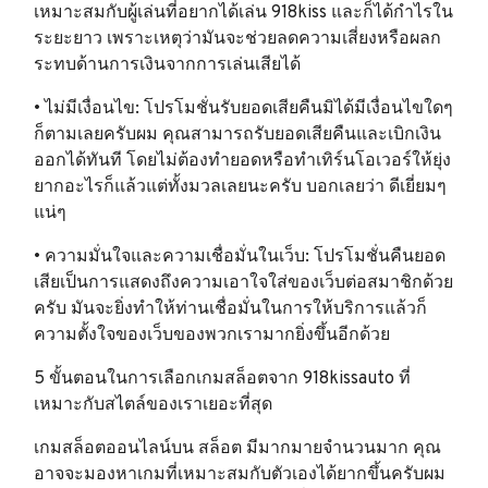
เหมาะสมกับผู้เล่นที่อยากได้เล่น 918kiss และก็ได้กำไรใน
ระยะยาว เพราะเหตุว่ามันจะช่วยลดความเสี่ยงหรือผลก
ระทบด้านการเงินจากการเล่นเสียได้
• ไม่มีเงื่อนไข: โปรโมชั่นรับยอดเสียคืนมิได้มีเงื่อนไขใดๆ
ก็ตามเลยครับผม คุณสามารถรับยอดเสียคืนและเบิกเงิน
ออกได้ทันที โดยไม่ต้องทำยอดหรือทำเทิร์นโอเวอร์ให้ยุ่ง
ยากอะไรก็แล้วแต่ทั้งมวลเลยนะครับ บอกเลยว่า ดีเยี่ยมๆ
แน่ๆ
• ความมั่นใจและความเชื่อมั่นในเว็บ: โปรโมชั่นคืนยอด
เสียเป็นการแสดงถึงความเอาใจใส่ของเว็บต่อสมาชิกด้วย
ครับ มันจะยิ่งทำให้ท่านเชื่อมั่นในการให้บริการแล้วก็
ความตั้งใจของเว็บของพวกเรามากยิ่งขึ้นอีกด้วย
5 ขั้นตอนในการเลือกเกมสล็อตจาก 918kissauto ที่
เหมาะกับสไตล์ของเราเยอะที่สุด
เกมสล็อตออนไลน์บน สล็อต มีมากมายจำนวนมาก คุณ
อาจจะมองหาเกมที่เหมาะสมกับตัวเองได้ยากขึ้นครับผม