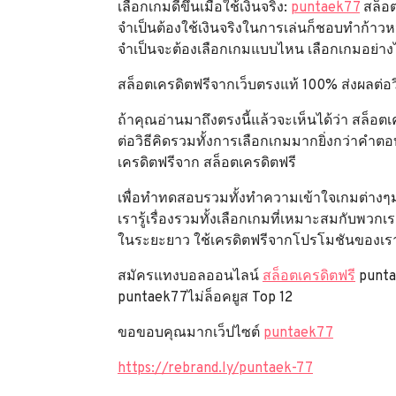
เลือกเกมดีขึ้นเมื่อใช้เงินจริง:
puntaek77
สล็อต
จำเป็นต้องใช้เงินจริงในการเล่นก็ชอบทำก้าวห
จำเป็นจะต้องเลือกเกมแบบไหน เลือกเกมอย่างไร เ
สล็อตเครดิตฟรีจากเว็บตรงแท้ 100% ส่งผลต่อ
ถ้าคุณอ่านมาถึงตรงนี้แล้วจะเห็นได้ว่า สล็อต
ต่อวิธีคิดรวมทั้งการเลือกเกมมากยิ่งกว่าคำต
เครดิตฟรีจาก สล็อตเครดิตฟรี
เพื่อทำทดสอบรวมทั้งทำความเข้าใจเกมต่างๆมา
เรารู้เรื่องรวมทั้งเลือกเกมที่เหมาะสมกับพวกเ
ในระยะยาว ใช้เครดิตฟรีจากโปรโมชันของเราไ
สมัครแทงบอลออนไลน์
สล็อตเครดิตฟรี
punta
puntaek77ไม่ล็อคยูส Top 12
ขอขอบคุณมากเว็ปไซต์
puntaek77
https://rebrand.ly/puntaek-77