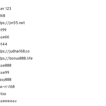
ker 123
168
tps://jin55.net
ot99
็อต66
ot44
tps://judhai168.co
tps://bonus888.life
็อต888
็อต99
ssy888
คาร่า168
otxo
็อตทดลอง