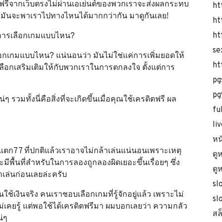
ิตฟรีจากเว็บตรงไม่ผ่านเอเย่นต์ของพวกเราจะส่งผลกระทบ
ht
้งมันจะพาเราไปทางไหนได้มากกว่ากัน มาดูกันเลย!
ht
ht
่อการเลือกเกมแบบไหน?
se
อกเกมแบบไหน? แน่นอนว่า มันไม่ใช่แค่การเพิ่มยอดให้
ht
ัวเลือกเสริมเติมให้กับพวกเราในการตกลงใจ ตั้งแต่การ
pg
pg
วมทั้งนี่คือสิ่งที่จะเกิดขึ้นเมื่อคุณใช้เครดิตฟรี ผล
fu
li
หน
นแตก77 ที่ปกติแล้วเราอาจไม่กล้าเล่นแน่นอนเพราะเหตุ
ดู
มีพื้นที่สำหรับในการลองถูกลองผิดเยอะขึ้นเรื่อยๆ ซึ่ง
ดู
าเล่นก่อนเลยล่ะครับ
sl
อนใช้เงินจริง คนเราชอบเลือกเกมที่รู้จักอยู่แล้ว เพราะไม่
sl
ไม่เคยรู้ แต่พอใช้ได้เครดิตฟรีมา ผมบอกเลยว่า ความกลัว
สล
่ๆ