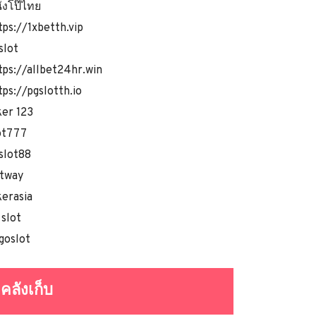
ังโป๊ไทย
tps://1xbetth.vip
slot
tps://allbet24hr.win
tps://pgslotth.io
ker 123
ot777
slot88
tway
kerasia
 slot
goslot
คลังเก็บ