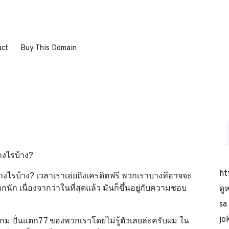
act
Buy This Domain
างไรบ้าง?
ht
งไรบ้าง? เวลาเราเอ่ยถึงเครดิตฟรี พวกเราบางทีอาจจะ
ัก เนื่องจากว่าในที่สุดแล้ว มันก็ขึ้นอยู่กับความชอบ
ดู
sa
jo
เกม ปั่นแตก77 ของพวกเราโดยไม่รู้ตัวเลยล่ะครับผม ใน