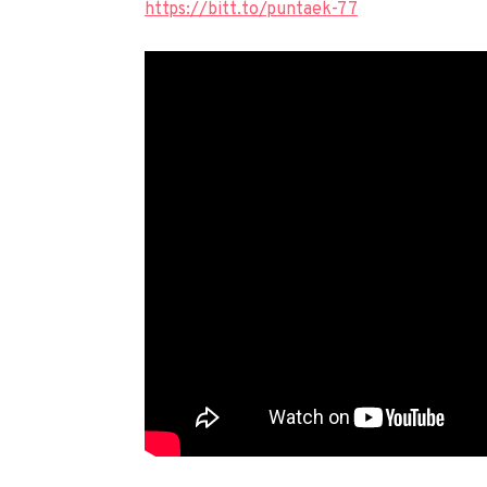
https://bitt.to/puntaek-77