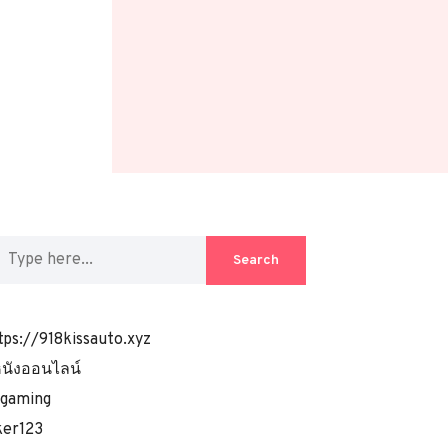
tps://918kissauto.xyz
หนังออนไลน์
 gaming
ker123