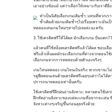
จนเกินไป มันอาจจะก่อให้เราพลาดเกมที่เหมาะสมก
เอาอย่างข้อแม้ แต่ว่าเลือกให้เหมาะกับเราดียิ่ง
ทำเป็นนิสัยเลือกเกมเดิมซ้ำ: แทนที่พว
ซ้ำเติมด้วยเกมเดิมซ้ำๆไปเรื่อยเพราะมัน
ทดลองเล่นเกมใหม่ๆหายไปเลยล่ะนะครับ
3. ใช้เครดิตฟรีให้ได้ผล มักเลือกเกม ปั่นแตก77
แล้วคนที่ใช้สล็อตเครดิตฟรีแล้วได้ผล ชอบเล
ฟรีแล้วเห็นผลมักจะเลือกเกมที่ต่างจากตอนใช
เลือกเกมจากการทดสอบด้วยตัวเองจริงๆ
เกมไหนทดลอง เกมไหนเงินจริง: พวกเขาจะไม่
รดูฟีลตอนเล่นด้วยเครดิตฟรีเฉยๆแต่ว่าไม่ได
ปรารถนาทดลองเท่านั้นครับ
ใช้เครดิตฟรีฝึกฝนอ่านจังหวะ: หลายคนใช้เค
ฝึกหัดอ่านจังหวะของแต่ละเกมที่อยากจะเล่น 
จังหวะต่างๆเจริญขึ้นก่อนลุยจริงด้วย