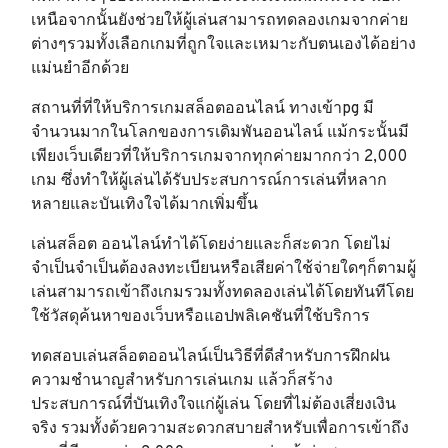
เหนือจากนั้นยังช่วยให้ผู้เล่นสามารถทดลองเกมจากค่าย
ต่างๆรวมทั้งเลือกเกมที่ถูกใจและเหมาะกับตนเองได้อย่าง
แม่นยำอีกด้วย
สถานที่ที่ให้บริการเกมสล็อตออนไลน์ ทางเข้าpg มี
จำนวนมากในโลกของการเดิมพันออนไลน์ แม้กระนั้นมี
เพียงเว็บเดียวที่ให้บริการเกมจากทุกค่ายมากกว่า 2,000
เกม ซึ่งทำให้ผู้เล่นได้รับประสบการณ์การเล่นที่หลาก
หลายและบันเทิงใจได้มากเพิ่มขึ้น
เล่นสล็อต ออนไลน์ทำได้โดยง่ายและก็สะดวก โดยไม่
จำเป็นจำเป็นต้องลงทะเบียนหรือเสียค่าใช้จ่ายใดๆก็ตามผู้
เล่นสามารถเข้าถึงเกมรวมทั้งทดลองเล่นได้โดยทันทีโดย
ใช้วัสดุค้นหาของเว็บหรือแอปพลิเคชันที่ใช้บริการ
ทดสอบเล่นสล็อตออนไลน์เป็นวิธีที่ดีสำหรับการฝึกฝน
ความชำนาญสำหรับการเล่นเกม แล้วก็สร้าง
ประสบการณ์ที่บันเทิงใจแก่ผู้เล่น โดยที่ไม่ต้องเสี่ยงเงิน
จริง รวมทั้งด้วยความสะดวกสบายสำหรับเพื่อการเข้าถึง