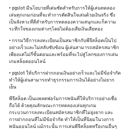
• pgslot มีนโยบายที่เด่นชัดสำหรับการให้ผู้เล่นทดลอง
เล่นทุกเกมก่อนที่จะทำการตัดสินใจเล่นด้วยเงินจริง ซึ่ง
เป็นจังหวะที่ดีสำหรับการทดลองความสนุกและก็ความ
ระทึกใจของเกมต่างๆโดยไม่ต้องเสียเงินเสียทอง
• กรรมวิธีการลงทะเบียนเป็นสมาชิกกับพีจีสล็อตเป็นไป
อย่างเร็วและไม่สลับซับซ้อน ผู้เล่นสามารถสมัครสมาชิก
เพียงแค่ไม่กี่ขั้นตอนและพร้อมที่จะไปสู่โลกของการเล่น
เกมสล็อตออนไลน์
• pgslot ให้บริการฝากถอนเงินอย่างเร็วและไม่มีข้อจำกัด
ทำให้ผู้เล่นสามารถทำธุรกรรมการเงินได้อย่างไม่ยาก
เย็น
พีจีสล็อต เป็นแพลตฟอร์มการพนันที่ให้บริการอย่างเชื่อ
ถือได้ ด้วยคุณลักษณะการทดลองเล่นทุกเกม
กระบวนการลงทะเบียนสมัครสมาชิกที่ไม่ยุ่งยาก และ
การฝากถอนที่ไม่มีข้อจำกัด ทำให้เป็นที่นิยมในวงการ
พนันออนไลน์ แม้กระนั้น การเล่นพีจีสล็อตหรือเกมอื่นๆ