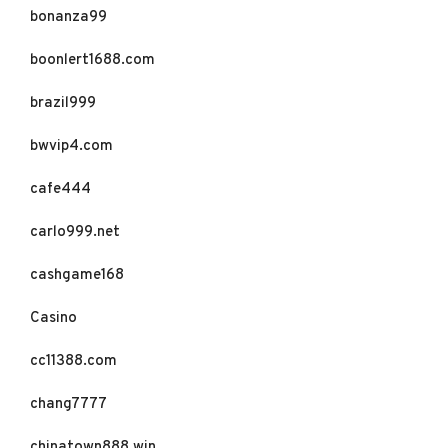
bonanza99
boonlert1688.com
brazil999
bwvip4.com
cafe444
carlo999.net
cashgame168
Casino
cc11388.com
chang7777
chinatown888.win