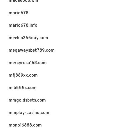
macau888.win
mario678
mario678.info
meekin365day.com
megawaysbet789.com
mercyrosa168.com
mfj889xx.com
mib555s.com
mmgoldsbets.com
mmplay-casino.com
mono16888.com