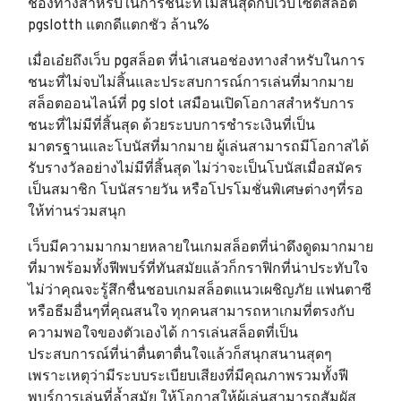
ช่องทางสำหรับในการชนะที่ไม่สิ้นสุดกับเว็บไซต์สล็อต
pgslotth แตกดีแตกชัว ล้าน%
เมื่อเอ๋ยถึงเว็บ pgสล็อต ที่นำเสนอช่องทางสำหรับในการ
ชนะที่ไม่จบไม่สิ้นและประสบการณ์การเล่นที่มากมาย
สล็อตออนไลน์ที่ pg slot เสมือนเปิดโอกาสสำหรับการ
ชนะที่ไม่มีที่สิ้นสุด ด้วยระบบการชำระเงินที่เป็น
มาตรฐานและโบนัสที่มากมาย ผู้เล่นสามารถมีโอกาสได้
รับรางวัลอย่างไม่มีที่สิ้นสุด ไม่ว่าจะเป็นโบนัสเมื่อสมัคร
เป็นสมาชิก โบนัสรายวัน หรือโปรโมชั่นพิเศษต่างๆที่รอ
ให้ท่านร่วมสนุก
เว็บมีความมากมายหลายในเกมสล็อตที่น่าดึงดูดมากมาย
ที่มาพร้อมทั้งฟีพบร์ที่ทันสมัยแล้วก็กราฟิกที่น่าประทับใจ
ไม่ว่าคุณจะรู้สึกชื่นชอบเกมสล็อตแนวเผชิญภัย แฟนตาซี
หรือธีมอื่นๆที่คุณสนใจ ทุกคนสามารถหาเกมที่ตรงกับ
ความพอใจของตัวเองได้ การเล่นสล็อตที่เป็น
ประสบการณ์ที่น่าตื่นตาตื่นใจแล้วก็สนุกสนานสุดๆ
เพราะเหตุว่ามีระบบระเบียบเสียงที่มีคุณภาพรวมทั้งฟี
พบร์การเล่นที่ล้ำสมัย ให้โอกาสให้ผู้เล่นสามารถสัมผัส