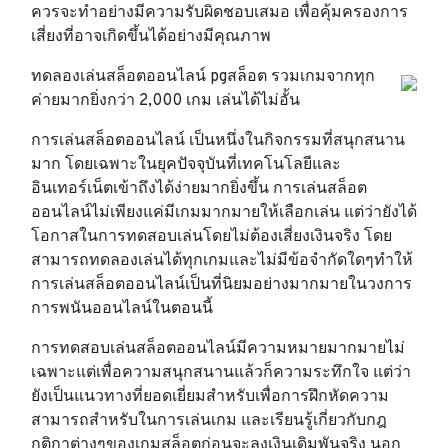
ควรจะทำอย่างมีความรับผิดชอบเสมอ เพื่อคุ้มครองการ
เสี่ยงที่อาจเกิดขึ้นได้อย่างมีคุณภาพ
ทดลองเล่นสล็อตออนไลน์ pgสล็อต รวมเกมจากทุก
ค่ายมากยิ่งกว่า 2,000 เกม เล่นได้ไม่อั้น
การเล่นสล็อตออนไลน์ เป็นหนึ่งในกิจกรรมที่สนุกสนาน
มาก โดยเฉพาะในยุคปัจจุบันที่เทคโนโลยีและ
อินเทอร์เน็ตเข้าถึงได้ง่ายมากยิ่งขึ้น การเล่นสล็อต
ออนไลน์ไม่เพียงแค่มีเกมมากมายให้เลือกเล่น แต่ว่ายังได้
โอกาสในการทดสอบเล่นโดยไม่ต้องเสี่ยงเงินจริง โดย
สามารถทดลองเล่นได้ทุกเกมและไม่มีข้อจำกัดใดๆทำให้
การเล่นสล็อตออนไลน์เป็นที่นิยมอย่างมากมายในวงการ
การพนันออนไลน์ในตอนนี้
การทดสอบเล่นสล็อตออนไลน์มีความหมายมากมายไม่
เฉพาะแต่เพื่อความสนุกสนานแล้วก็ความระทึกใจ แต่ว่า
ยังเป็นแนวทางที่ยอดเยี่ยมสำหรับเพื่อการฝึกหัดความ
สามารถสำหรับในการเล่นเกม และเรียนรู้เกี่ยวกับกฎ
กติกาต่างๆของเกมสล็อตก่อนจะลงเงินเดิมพันจริง นอก