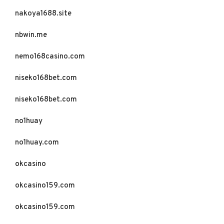
nakoya1688.site
nbwin.me
nemo168casino.com
niseko168bet.com
niseko168bet.com
no1huay
no1huay.com
okcasino
okcasino159.com
okcasino159.com