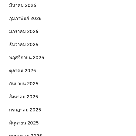
มีนาคม 2026
กุมภาพันธ์ 2026
มกราคม 2026
ธันวาคม 2025
พฤศจิกายน 2025
ตุลาคม 2025
กันยายน 2025
สิงหาคม 2025
กรกฎาคม 2025
มิถุนายน 2025