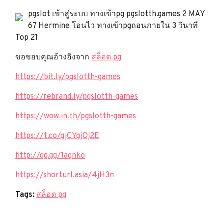
pgslot เข้าสู่ระบบ ทางเข้าpg pgslotth.games 2 MAY
67 Hermine โอนไว ทางเข้าpgถอนภายใน 3 วินาที
Top 21
ขอขอบคุณอ้างอิงจาก
สล็อต pg
https://bit.ly/pgslotth-games
https://rebrand.ly/pgslotth-games
https://wow.in.th/pgslotth-games
https://t.co/gjCYgjOj2E
http://gg.gg/1aqnko
https://shorturl.asia/4jH3n
Tags:
สล็อต pg