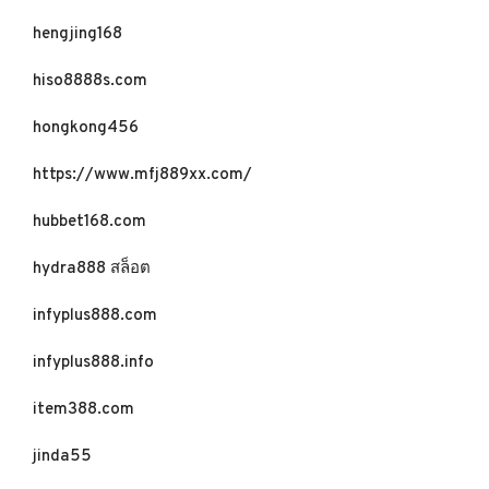
hengjing168
hiso8888s.com
hongkong456
https://www.mfj889xx.com/
hubbet168.com
hydra888 สล็อต
infyplus888.com
infyplus888.info
item388.com
jinda55