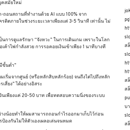
ุคสมัยใหม่
jo
บฝาก-ถอนสถานที่ทำงานด้วย AI แบบ 100% จาก
pg
รดิตภายในช่วงระยะเวลาเพียงแต่ 3-5 วินาที เท่านั้น ไม่
ht
sl
ันเป็นการดูแลรักษา “จังหวะ” ในการเดินเกม เพราะในโลก
สล
อเค้าไพ่กำลังสวย การรอคอยเงินเข้าเพียง 1 นาทีบางที
sl
ht
ขั้นต่ำ”
ht
ผมเริ่มจากศูนย์ (หรือหลักสิบหลักร้อย) จนถึงไต่ไปถึงหลัก
สล
เสี่ยง” ได้อย่างอิสระ
สล
ินเพียงแค่ 20-50 บาท เพื่อทดสอบความนิ่งของระบบ
pu
บา
่มีอย่างน้อยทำให้ผมสามารถถอนกำไรออกมาเก็บไว้ก่อน
sl
ารป้องกันไม่ให้ตัวเองเผลอเล่นจนหมด
สล