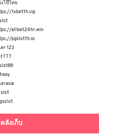
ังโป๊ไทย
tps://1xbetth.vip
slot
tps://allbet24hr.win
tps://pgslotth.io
ker 123
ot777
slot88
tway
kerasia
 slot
goslot
คลังเก็บ