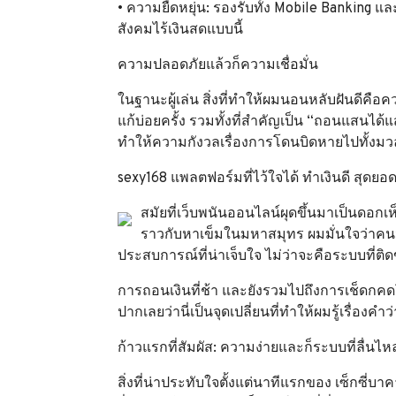
• ความยืดหยุ่น: รองรับทั้ง Mobile Banking 
สังคมไร้เงินสดแบบนี้
ความปลอดภัยแล้วก็ความเชื่อมั่น
ในฐานะผู้เล่น สิ่งที่ทำให้ผมนอนหลับฝันดีคื
แก้บ่อยครั้ง รวมทั้งที่สำคัญเป็น “ถอนแสนได
ทำให้ความกังวลเรื่องการโดนบิดหายไปทั้งมว
sexy168 แพลตฟอร์มที่ไว้ใจได้ ทำเงินดี สุดย
สมัยที่เว็บพนันออนไลน์ผุดขึ้นมาเป็นดอกเห็ด
ราวกับหาเข็มในมหาสมุทร ผมมั่นใจว่าคนจำ
ประสบการณ์ที่น่าเจ็บใจ ไม่ว่าจะคือระบบที่ติด
การถอนเงินที่ช้า และยังรวมไปถึงการเช็ดกคดโก
ปากเลยว่านี่เป็นจุดเปลี่ยนที่ทำให้ผมรู้เรื่อ
ก้าวแรกที่สัมผัส: ความง่ายและก็ระบบที่ลื่นไห
สิ่งที่น่าประทับใจตั้งแต่นาทีแรกของ เซ็กซี่บ