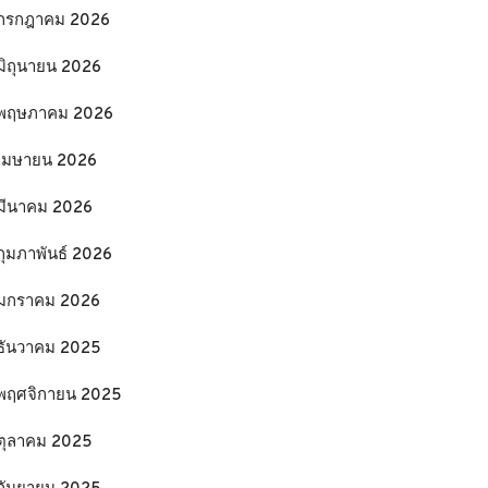
กรกฎาคม 2026
มิถุนายน 2026
พฤษภาคม 2026
เมษายน 2026
มีนาคม 2026
กุมภาพันธ์ 2026
มกราคม 2026
ธันวาคม 2025
พฤศจิกายน 2025
ตุลาคม 2025