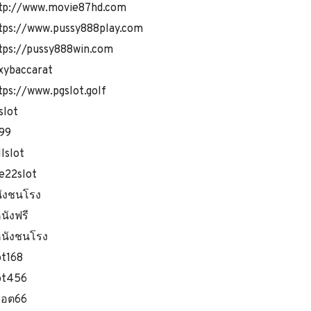
tp://www.movie87hd.com
tps://www.pussy888play.com
tps://pussy888win.com
xybaccarat
tps://www.pgslot.golf
slot
99
llslot
ve22slot
ังชนโรง
หนังฟรี
หนังชนโรง
ot168
ot456
็อต66