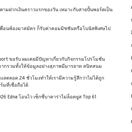
ดก็ตามฝากเงินคราวแรกของวัน เหมาะกับสายปั้นพอร์ตเป็น
้เพื่อนพ้องมาสมัคร ก็รับค่าคอมมิชชันหรือโบนัสพิเศษไป
pport ขอรับ ผมเคยมีปัญหาเกี่ยวกับกิจกรรมโปรโมชั่น
ากรวมทั้งให้ข้อมูลอย่างสุภาพมีมารยาท สนิทสนม
ูแลตลอด 24 ชั่วโมงทำให้เรามีความรู้สึกว่าไม่ได้ถูก
ที่เชื่อถือได้
26 Edna โอนไว เซ็กซี่บาคาร่าไม่ล็อคยูส Top 61