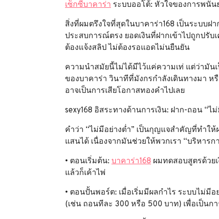
เซ็กซี่บาคาร่า
ระบบออโต้: หัวใจของการพนันย
สิ่งที่ผมตรึงใจที่สุดในบาคาร่า168 เป็นระบ
ประสบการณ์ตรง ยอดเงินที่ฝากเข้าไปถูกปรับเค
ต้องแจ้งสลิป ไม่ต้องรอแอดไม่นยืนยัน
ความนำสมัยนี้ไม่ได้มีไว้แค่ความเท่ แต่ว่าม
ของบาคาร่า วินาทีที่มังกรกำลังเดินทางมา หรื
อาจเป็นการเสียโอกาสทองคำไปเลย
sexy168 อิสระทางด้านการเงิน: ฝาก-ถอน “ไม่มี
คำว่า “ไม่มีอย่างต่ำ” เป็นกุญแจสำคัญที่ทำให้
แสนได้ เนื่องจากมันช่วยให้พวกเรา “บริหารการ
• ตอนเริ่มต้น:
บาคาร่า168
ผมทดสอบสูตรด้วยเง
แล้วก็เค้าไพ่
• ตอนปั้นพอร์ต: เมื่อเริ่มมีผลกำไร ระบบไม
(เช่น ถอนทีละ 300 หรือ 500 บาท) เพื่อเป็นก