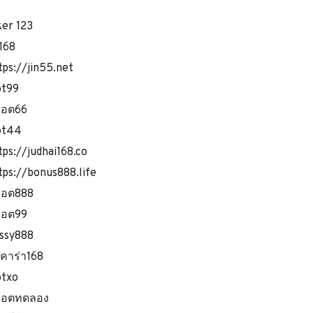
ker 123
168
tps://jin55.net
ot99
็อต66
ot44
tps://judhai168.co
tps://bonus888.life
็อต888
็อต99
ssy888
คาร่า168
otxo
็อตทดลอง