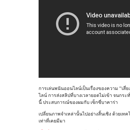
การเล่นพนันออนไลน์เป็นเรื่องของความ “เสี่ย
ไลน์ การส่งสลิปที่บางเวลายอดไม่เข้า จนกระทั่
นี้ ประสบการณ์ของผมกับ เซ็กซี่บาคาร่า
เปลี่ยนภาพจำเหล่านั้นไปอย่างสิ้นเชิง ด้วยเทคโ
เท่าที่เคยมีมา