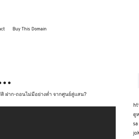
act
Buy This Domain
 …
ิ ฝาก-ถอน​ไม่มีอย่างต่ำ จากศูนย์สู่แสน?
ht
ดู
sa
jo