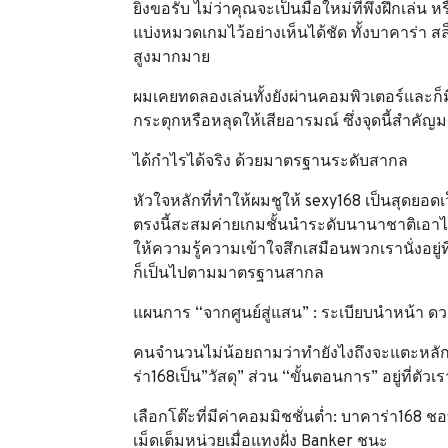
ยิ่งขอรับ ไม่ว่าคุณจะเป็นมือใหม่ที่พึ่งฝึกเล่น
แบ่งหมวดเกมไว้อย่างเห็นได้ชัด ทั้งบาคาร่า ส
สูงมากมาย
ผมเคยทดลองเล่นทั้งยังผ่านคอมพิวเตอร์และก็ม
กระตุกหรือหลุดให้เสียอารมณ์ ซึ่งจุดนี้สำคัญ
ได้กำไรได้จริง ด้วยมาตรฐานระดับสากล
หัวใจหลักที่ทำให้ผมชูให้ sexy168 เป็นสุดยอ
ตรงนี้สะสมค่ายเกมชั้นนำระดับนานาชาติเอา
ให้ความรู้ความเข้าใจสึกเสมือนพวกเรานั่งอยู่
ก็เป็นไปตามมาตรฐานสากล
แผนการ “จากศูนย์สู่แสน” : ระเบียบนำหน้า ด
คนจำนวนไม่น้อยถามว่าทำยังไงถึงจะแตะหล
ร่า168เป็น”วัสดุ” ส่วน “ขั้นตอนการ” อยู่ที่ตัว
เลือกโต๊ะที่มีค่าคอมมิชชั่นต่ำ: บาคาร่า168 ช
เม็ดเต็มหน่วยเมื่อแทงฝั่ง Banker ชนะ