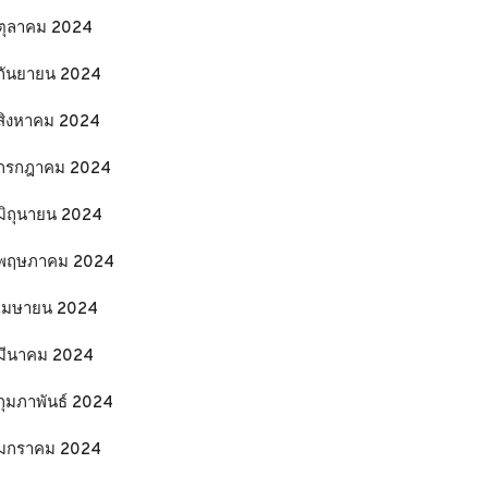
ตุลาคม 2024
กันยายน 2024
สิงหาคม 2024
กรกฎาคม 2024
มิถุนายน 2024
พฤษภาคม 2024
เมษายน 2024
มีนาคม 2024
กุมภาพันธ์ 2024
มกราคม 2024